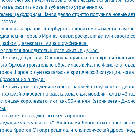
изм вырастить новый зуб вместо утраченного.
ельница флориды Нэнси делло стритто получила новые ав
 глазам.
одной из заправок Петербурга конфликт из-за места в очер
едавнем интервью Ирина тонева раскрыла детали своего се
графом, далеким от мира шоу-бизнеса.
еделился победитель шоу "выжить в Дубае.
-Летняя девушка из Сингапура пришла на открытый кастинг
ьга Орлова трогательно обратилась к Жанне Фриске в годо
триса Шэрон стоун оказалась в критической ситуации, когд
бразование в груди.
-Летний артист поделился фотографией выпускника с дипло
н хэтэуэй откровенно рассказала о дисморфии тела в 43 го
стоящая королева готики: как 55-летняя Кэтрин зета - Джон
ры.
то пахнет не сладко, но очень приятно.
жидание vs Реальность": Анастасия Леонова и вопрос иск
триса Кристен Стюарт решила, что классический дресс - ко