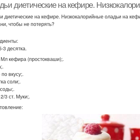
дьи диетические на кефире. Низкокалори
и диетические на кефире. Низкокалорийные оладьи на кеф
ни, чтобы не потерять?
диенты:
5-3 десятка.
. Мл кефира (простокваши);.
;.
по вкусу;.
ка соли;.
 соды;.
 2/3 ст. Муки;.
товление: