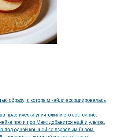
ью образу, с которым кайли ассоциировалась
ва практически уничтожили его состояние.
нейке про и про Макс добавится ещё и ультра.
ла под одной крышей со взрослым Львом.
 - препарата, который может заставить