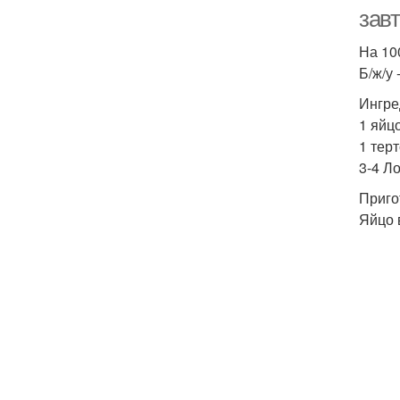
завт
На 100
Б/ж/у -
Ингре
1 яйцо
1 терт
3-4 Л
Приго
Яйцо 