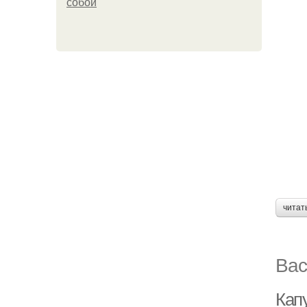
собой
читат
Вас
Кап