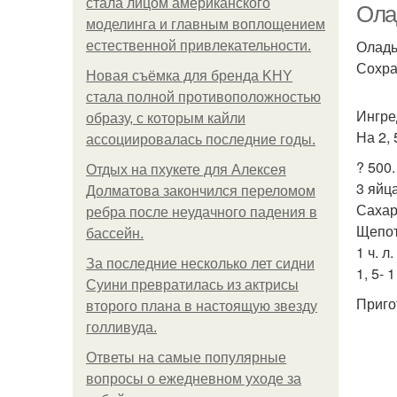
стала лицом американского
Ола
моделинга и главным воплощением
Оладь
естественной привлекательности.
Сохра
Новая съёмка для бренда KHY
стала полной противоположностью
Ингре
образу, с которым кайли
На 2, 
ассоциировалась последние годы.
? 500
Отдых на пхукете для Алексея
3 яйца
Долматова закончился переломом
Сахар 
ребра после неудачного падения в
Щепот
бассейн.
1 ч. л.
За последние несколько лет сидни
1, 5- 1
Суини превратилась из актрисы
Приго
второго плана в настоящую звезду
голливуда.
Ответы на самые популярные
вопросы о ежедневном уходе за