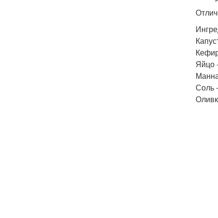
Отлич
Ингре
Капуст
Кефир
Яйцо -
Манная
Соль 
Оливк