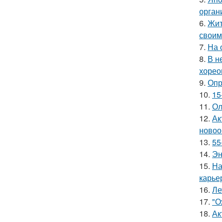
орган
6.
Жит
своим
7.
На 
8.
В н
хорео
9.
Опр
10.
15
11.
Ол
12.
Ак
новоо
13.
55
14.
Эн
15.
На
карье
16.
Ле
17.
"О
18.
Ак