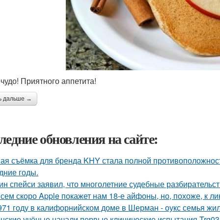
 чудо! Приятного аппетита!
ь дальше →
ледние обновления на сайте:
ая съёмка для бренда KHY стала полной противоположност
дние годы.
ин спейси заявил, что многолетние судебные разбирательст
сем скоро Apple покажет нам 18-е айфоны, но, похоже, к ли
971 году в калифорнийском доме в Шерман - оукс семья жи
нские учёные начали первые клинические испытания Trg035