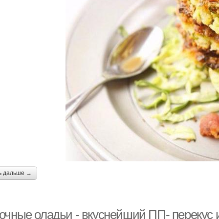
ь дальше →
очные оладьи - вкуснейший ПП- перекус 