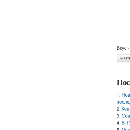
Вкус -
читат
Пос
1.
Нов
после
2.
Кев
3.
Сов
4.
В 1
5.
Япо