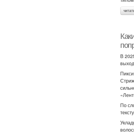
читат
Каки
поп
В 202
выход
Пикси
Стриж
сильн
«Лент
По сл
текст
Уклад
волос