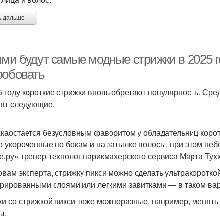
ь дальше →
ми будут самые модные стрижки в 2025 го
робовать
5 году короткие стрижки вновь обретают популярность. Ср
ят следующие.
каостается безусловным фаворитом у обладательниц коротк
о укороченные по бокам и на затылке волосы, при этом неб
е.ру» тренер-технолог парикмахерского сервиса Марта Тух
овам эксперта, стрижку пикси можно сделать ультракороткой
урированными слоями или легкими завитками — в таком вар
ки со стрижкой пикси тоже можноразные, например, менять 
ы.