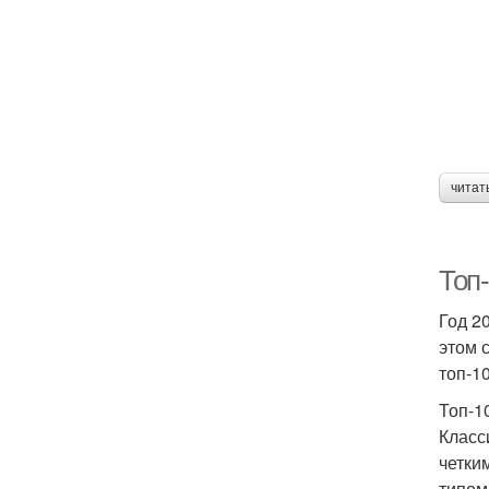
читат
Топ
Год 2
этом 
топ-1
Топ-1
Класс
четки
типом