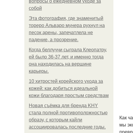
вопросы о ежедневном уходе за
собой
Эта фотография, где знаменитый
тореро Альваро мунера рухнул на
песок арены, запечатлела не
падение, а прозрение.
Когда беллуччи сыграла Клеопатру,
ей было 36-37 лет, и именно тогда
она находилась на вершине
карьеры.
10 хитростей корейского ухода за
кожей: как добиться идеальной
кожи благодаря простым средствам
Новая съёмка для бренда KHY
стала полной противоположностью
Как ч
образу, с которым кайли
мы эк
ассоциировалась последние годы.
превр