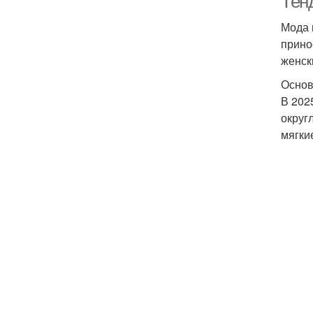
Тенд
Мода 
прино
женск
Основ
В 202
округ
мягки