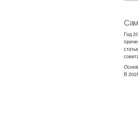
Сам
Год 2
приче
стать
совет
Основ
В 202