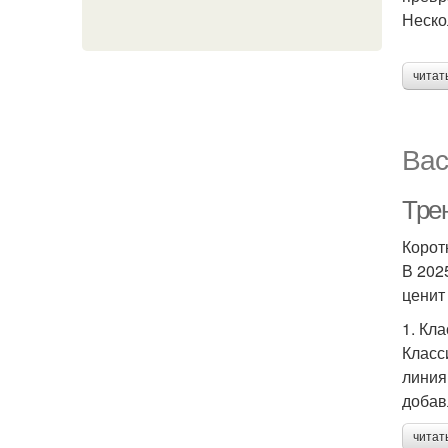
Неско
читат
Вас
Тре
Корот
В 202
ценит
1. Кл
Класс
линия
добав
читат