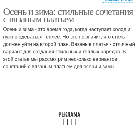
Осень и зима: стильные сочетания
Материал для вязаного
Платье в хорошем
с вязаным платьем
платья
состоянии
Осень и зима - это время года, когда наступает холод и
нужно одеваться теплее. Но это не значит, что стиль
должен уйти на второй план. Вязаные платья - отличный
Платье на долгий срок
Вязаные платья
вариант для создания стильных и теплых нарядов. В
этой статье мы рассмотрим несколько вариантов
сочетаний с вязаным платьем для осени и зимы.
Вязаное платье
Трикотажные платья
Платья с рубашечными
воротниками