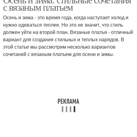
Платье на долгий срок
с вязаным платьем
состоянии
Осень и зима - это время года, когда наступает холод и
нужно одеваться теплее. Но это не значит, что стиль
должен уйти на второй план. Вязаные платья - отличный
Вязаные платья
Вязаное платье
вариант для создания стильных и теплых нарядов. В
этой статье мы рассмотрим несколько вариантов
сочетаний с вязаным платьем для осени и зимы.
Платья с
расклешенными
Трикотажные платья
рукавами
Платья с рубашечными
воротниками