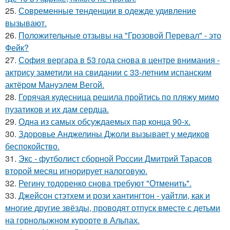
25.
Современные тенденции в одежде удивление
вызывают.
26.
Положительные отзывы на "Грозовой Перевал" - это
Фейк?
27.
София вергара в 53 года снова в центре внимания -
актрису заметили на свидании с 33-летним испанским
актёром Мануэлем Вегой.
28.
Горячая кудесница решила пройтись по пляжу мимо
пузатиков и их дам сердца.
29.
Одна из самых обсуждаемых пар конца 90-х.
30.
Здоровье Анджелины Джоли вызывает у медиков
беспокойство.
31.
Экс - футболист сборной России Дмитрий Тарасов
второй месяц игнорирует налоговую.
32.
Регину тодоренко снова требуют "Отменить".
33.
Джейсон стэтхем и рози хантингтон - уайтли, как и
многие другие звёзды, проводят отпуск вместе с детьми
на горнолыжном курорте в Альпах.