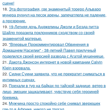
сцене!
18.
Эта фотография, где знаменитый тореро Альваро
мунера рухнул на песок арены, запечатлела не падение,
а прозрение.
19.
19-Летняя дочь Анджелины Джоли и Брэда питта
Шайло поразила поклонников сходством со своей
знаменитой матерью.
20.
"Впервые Прокомментировал Обвинения в
Домашнем Насилии" - 38-летний Павел прилучный
поделился своей версией развода с Агатой муцениеце.
21.
Дакота Джонсон интернет в новой кампании Calvin
Klein взорвала.
22.
Сидни Суини заявила, что не прекратит сниматься в
интимных сценах.
23.
Поехали в тур на байках по тайской заднице, ветер в
лицо, эмоции зашкаливают, чувствую себя героиней
боевика.
24.
Мужчина просто спокойно себе снимал зверюшек
где-то в Африке, никого не трогал.