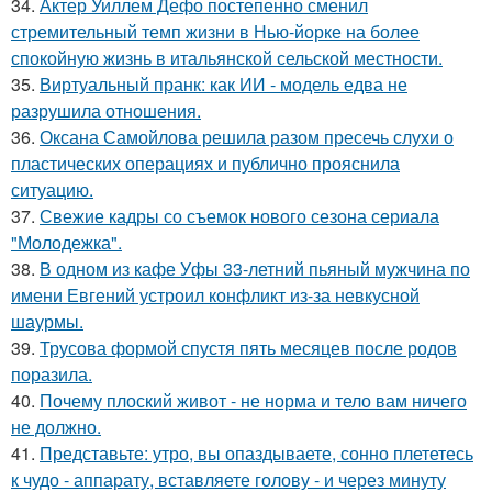
34.
Актер Уиллем Дефо постепенно сменил
стремительный темп жизни в Нью-йорке на более
спокойную жизнь в итальянской сельской местности.
35.
Виртуальный пранк: как ИИ - модель едва не
разрушила отношения.
36.
Оксана Самойлова решила разом пресечь слухи о
пластических операциях и публично прояснила
ситуацию.
37.
Свежие кадры со съемок нового сезона сериала
"Молодежка".
38.
В одном из кафе Уфы 33-летний пьяный мужчина по
имени Евгений устроил конфликт из-за невкусной
шаурмы.
39.
Трусова формой спустя пять месяцев после родов
поразила.
40.
Почему плоский живот - не норма и тело вам ничего
не должно.
41.
Представьте: утро, вы опаздываете, сонно плететесь
к чудо - аппарату, вставляете голову - и через минуту