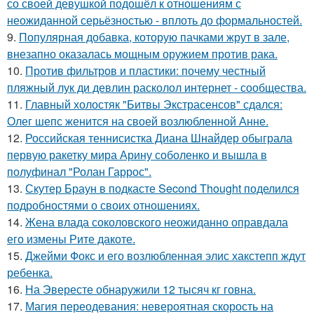
со своей девушкой подошёл к отношениям с
неожиданной серьёзностью - вплоть до формальностей.
9.
Популярная добавка, которую пачками жрут в зале,
внезапно оказалась мощным оружием против рака.
10.
Против фильтров и пластики: почему честный
пляжный лук ди девлин расколол интернет - сообщества.
11.
Главный холостяк "Битвы Экстрасенсов" сдался:
Олег шепс женится на своей возлюбленной Анне.
12.
Российская теннисистка Диана Шнайдер обыграла
первую ракетку мира Арину соболенко и вышла в
полуфинал "Ролан Гаррос".
13.
Скутер Браун в подкасте Second Thought поделился
подробностями о своих отношениях.
14.
Жена влада соколовского неожиданно оправдала
его измены Рите дакоте.
15.
Джейми Фокс и его возлюбленная элис хакстепп ждут
ребенка.
16.
На Эвересте обнаружили 12 тысяч кг говна.
17.
Магия переодевания: невероятная скорость на