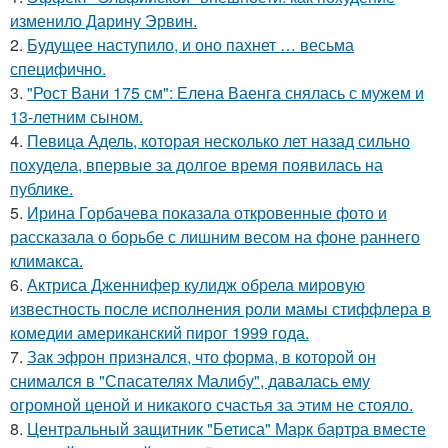
изменило Дарину Эрвин.
2.
Будущее наступило, и оно пахнет … весьма
специфично.
3.
"Рост Вани 175 см": Елена Ваенга снялась с мужем и
13-летним сыном.
4.
Певица Адель, которая несколько лет назад сильно
похудела, впервые за долгое время появилась на
публике.
5.
Ирина Горбачева показала откровенные фото и
рассказала о борьбе с лишним весом на фоне раннего
климакса.
6.
Актриса Дженнифер кулидж обрела мировую
известность после исполнения роли мамы стиффлера в
комедии американский пирог 1999 года.
7.
Зак эфрон признался, что форма, в которой он
снимался в "Спасателях Малибу", давалась ему
огромной ценой и никакого счастья за этим не стояло.
8.
Центральный защитник "Бетиса" Марк бартра вместе