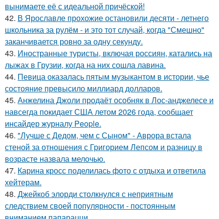
вынимаете её с идеальной причёской!
42.
В Ярославле прохожие остановили десяти - летнего
школьника за рулём - и это тот случай, когда "Смешно"
заканчивается ровно за одну секунду.
43.
Иностранные туристы, включая россиян, катались на
лыжах в Грузии, когда на них сошла лавина.
44.
Певица оказалась пятым музыкантом в истории, чье
состояние превысило миллиард долларов.
45.
Анжелина Джоли продаёт особняк в Лос-анджелесе и
навсегда покидает США летом 2026 года, сообщает
инсайдер журналу People.
46.
"Лучше с Дедом, чем с Сыном" - Аврора встала
стеной за отношения с Григорием Лепсом и разницу в
возрасте назвала мелочью.
47.
Карина кросс поделилась фото с отдыха и ответила
хейтерам.
48.
Джейкоб элорди столкнулся с неприятным
следствием своей популярности - постоянным
вниманием папарацци.