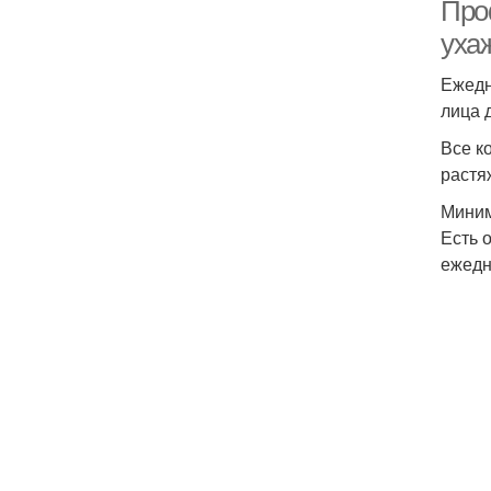
Про
уха
Ежедн
лица 
Все к
растя
Миним
Есть 
ежедн