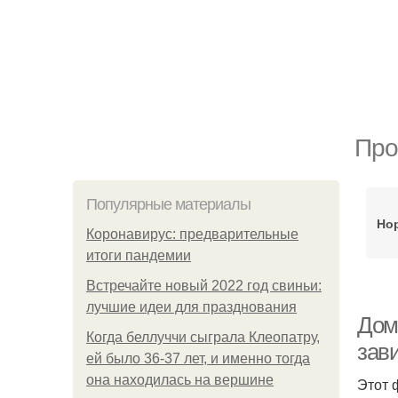
Про
Популярные материалы
Но
Коронавирус: предварительные
итоги пандемии
Встречайте новый 2022 год свиньи:
лучшие идеи для празднования
Дом
Когда беллуччи сыграла Клеопатру,
зав
ей было 36-37 лет, и именно тогда
она находилась на вершине
Этот 