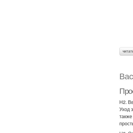
читат
Вас
Про
H2. В
Уход 
также
прост