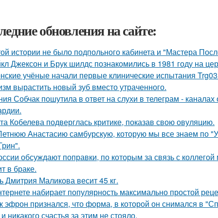
ледние обновления на сайте:
той истории не было подпольного кабинета и "Мастера Пос
кл Джексон и Брук шилдс познакомились в 1981 году на це
нские учёные начали первые клинические испытания Trg035
изм вырастить новый зуб вместо утраченного.
ния Собчак пошутила в ответ на слухи в телеграм - каналах 
ардии.
та Кобелева подверглась критике, показав свою овуляцию.
Летнюю Анастасию самбурскую, которую мы все знаем по "У
Грин".
оссии обсуждают поправки, по которым за связь с коллегой 
т в браке.
ь Дмитрия Маликова весит 45 кг.
нтернете набирает популярность максимально простой реце
к эфрон признался, что форма, в которой он снимался в "С
и никакого счастья за этим не стояло.