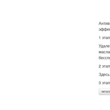
Антив
эффек
1 эта
Удале
масла
бессп
2 эта
Здесь
3 эта
читат