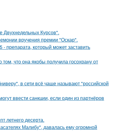
ле Двухнедельных Курсов".
ремонии вручения премии "Оскар".
 - препарата, который может заставить
о том, что она якобы получила госохрану от
ниверу", в сети всё чаще называют "российской
могут ввести санкции, если один из партнёров
пт летнего десерта.
пасателях Малибу", давалась ему огромной