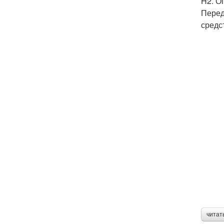
H2. О
Перед
средс
читат