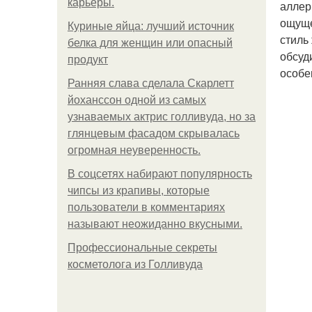
карьеры.
аллер
ощуще
Куриные яйца: лучший источник
стиль
белка для женщин или опасный
обсуд
продукт
особе
Ранняя слава сделала Скарлетт
йоханссон одной из самых
узнаваемых актрис голливуда, но за
глянцевым фасадом скрывалась
огромная неуверенность.
В соцсетях набирают популярность
чипсы из крапивы, которые
пользователи в комментариях
называют неожиданно вкусными.
Профессиональные секреты
косметолога из Голливуда