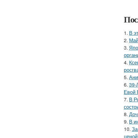
Пос
1.
В э
2.
Май
3.
Япо
орган
4.
Ксе
росгв
5.
Ани
6.
39-
Евой 
7.
В Р
состои
8.
Доч
9.
В и
10.
За
ценой 