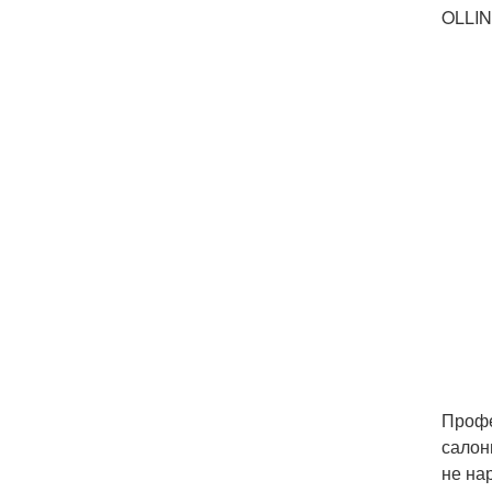
OLLI
Профе
салон
не на