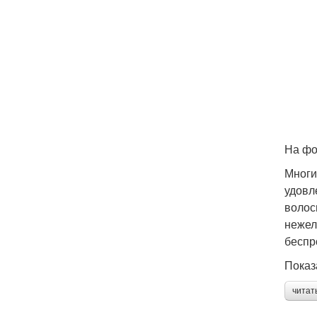
На фо
Многи
удовл
волос
нежел
беспр
Показ
читат