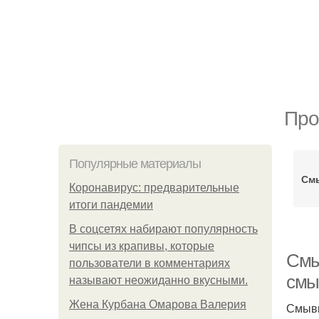
Про
Популярные материалы
См
Коронавирус: предварительные
итоги пандемии
В соцсетях набирают популярность
чипсы из крапивы, которые
Смыв
пользователи в комментариях
смыв
называют неожиданно вкусными.
Жена Курбана Омарова Валерия
Смывк