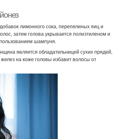
айонез
 добавок лимонного сока, перепелиных яиц и
волос, затем голова укрывается полиэтиленом и
спользованием шампуня.
енщина является обладательницей сухих прядей,
 желез на коже головы избавит волосы от