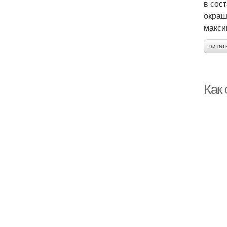
в сос
окраш
макси
читат
Как