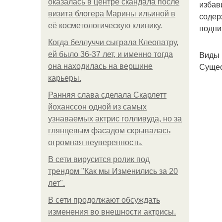
оказалась в центре скандала после
избав
визита блогера Марины ильиной в
содер
её косметологическую клинику.
подпи
Когда беллуччи сыграла Клеопатру,
Виды
ей было 36-37 лет, и именно тогда
Сущес
она находилась на вершине
карьеры.
Ранняя слава сделала Скарлетт
йоханссон одной из самых
узнаваемых актрис голливуда, но за
глянцевым фасадом скрывалась
огромная неуверенность.
В сети вирусится ролик под
трендом "Как мы Изменились за 20
лет".
В сети продолжают обсуждать
изменения во внешности актрисы.