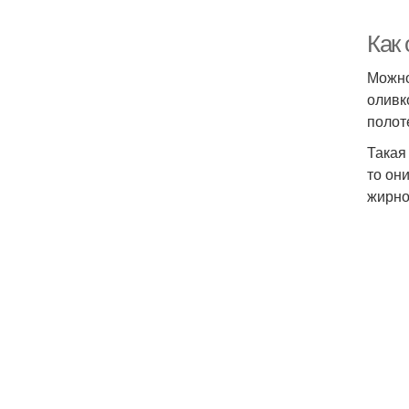
Как
Можно
оливк
полот
Такая
то он
жирно