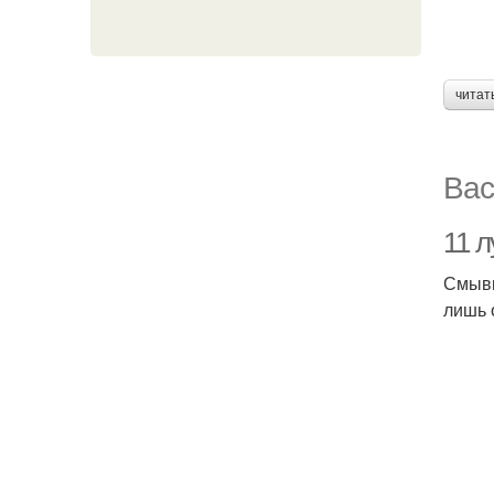
читат
Вас
11 
Смывк
лишь 