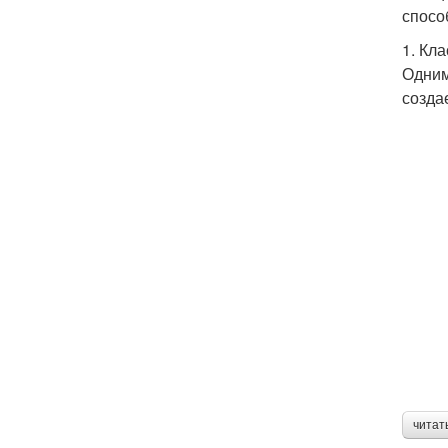
спосо
1. Кл
Одним
созда
читат