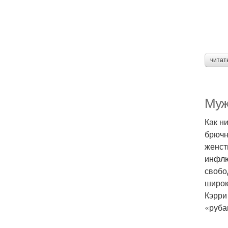
читат
Муж
Как н
брючн
женст
инфлю
свобо
широк
Кэрри
«руба