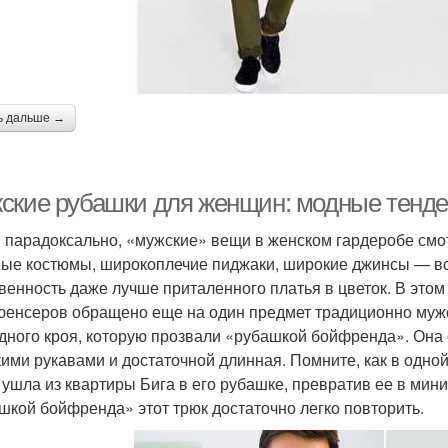
ь дальше →
ские рубашки для женщин: модные тенде
и парадоксально, «мужские» вещи в женском гардеробе см
ые костюмы, широкоплечие пиджаки, широкие джинсы — все
венность даже лучше приталенного платья в цветок. В это
енсеров обращено еще на один предмет традиционно мужс
дного кроя, которую прозвали «рубашкой бойфренда». Она 
ими рукавами и достаточной длинная. Помните, как в одной
 ушла из квартиры Бига в его рубашке, превратив ее в ми
шкой бойфренда» этот трюк достаточно легко повторить.