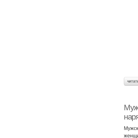
читат
Муж
нар
Мужск
женщи