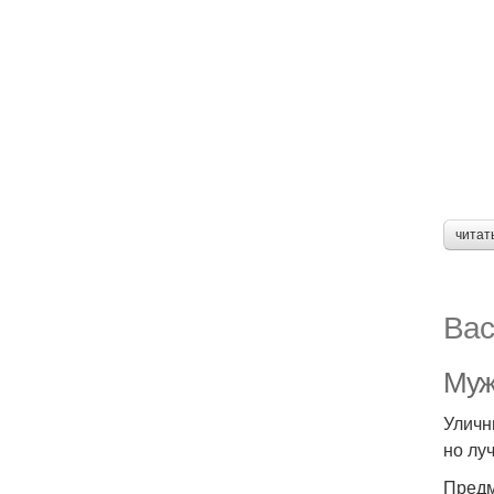
читат
Вас
Муж
Уличн
но лу
Предм