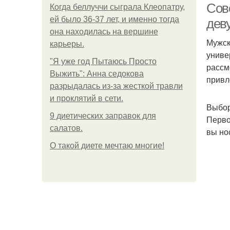
Сов
Когда беллуччи сыграла Клеопатру,
ей было 36-37 лет, и именно тогда
дев
она находилась на вершине
Мужск
карьеры.
униве
"Я уже год Пытаюсь Просто
рассм
Выжить": Анна седокова
привл
разрыдалась из-за жесткой травли
и проклятий в сети.
Выбор
9 диетических заправок для
Перво
салатов.
вы но
О такой диете мечтаю многие!