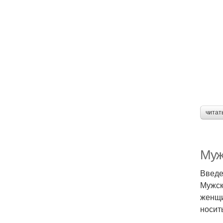
читат
Муж
Введ
Мужск
женщи
носит