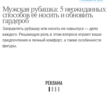
Мужская рубашка: 5 неожиданных
Рубашка с юбкой
Рубашка с пиджаком
способов ее носить и обновить
гардероб
Заправлять рубашку или носить ее навыпуск — дело
Рубашка для разных
каждого. Решающую роль в этом вопросе играют ваши
Рубашка без пиджака
способов
предпочтения и личный комфорт, а также особенности
фигуры.
Рубашка на
Рубашка в
официальные
нестандартных стилях
мероприятия
Уход за мужской
рубашкой