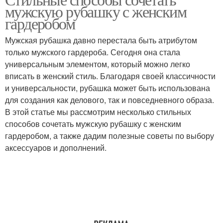
Рубашка с шортами
Рубашка для создания
мужскую рубашку с женским
гардеробом
Мужская рубашка давно перестала быть атрибутом
Рубашка с женским
Рубашка в женском
только мужского гардероба. Сегодня она стала
платьем
гардеробе
универсальным элементом, который можно легко
вписать в женский стиль. Благодаря своей классичности
и универсальности, рубашка может быть использована
для создания как делового, так и повседневного образа.
Рубашка в женском
Мужская рубашка
В этой статье мы рассмотрим несколько стильных
образе
способов сочетать мужскую рубашку с женским
гардеробом, а также дадим полезные советы по выбору
аксессуаров и дополнений.
Уход за женской
Мужские рубашки
рубашкой