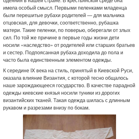
одеяния в нашей стране. В крестьянской среде она
имела особый смысл. Первыми пеленками младенца
были перешитые рубахи родителей — для мальчика
отцовская, для девочки, соответственно, рубашка
матери. Такие пеленки, по поверью, оберегали от злых
сил. По той же причине в первые годы жизни дети
носили «наследство» от родителей или старших братьев
и сестер. Подпоясанная рубаха доходила до пола и
часто была единственным элементом одежды.
К середине IX века на стиль, принятый в Киевской Руси,
оказала влияние Византия, с которой тесно общалось
наше зарождающееся государство. В качестве парадной
одежды киевские князья носили туники из дорогих
византийских тканей. Такая одежда шилась с длинным
рукавом и разрезами внизу по бокам.