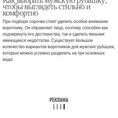
Белая рубашка
чтобы выглядеть стильно и
гардеробе
комфортно
При подборе сорочки стоит уделить особое внимание
Рубашка в женском
воротнику. Он обрамляет лицо, поэтому способен как
Рубашка в зависимости
образе
подчеркнуть его достоинства, так и сделать явными
имеющиеся недостатки. Существует большое
количество вариантов воротников для мужских рубашек,
которые можно условно разделить на три основных
вида: