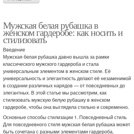
Мужская белая рубашка в
женском гардеробе: как носить и
стилизовать
Введение
Мужская белая рубашка давно вышла за рамки
классического мужского гардероба и стала
универсальным элементом в женском стиле. Её
универсальность и элегантность делают её незаменимой
в создании различных нарядов — от повседневных до
элегантных. В этой статье мы рассмотрим, как
стилизовать мужскую белую рубашку в женском
гардеробе, чтобы она выглядела стильно и современно.
Основные способы стилизации 1. Повседневный стиль
Для повседневного стиля мужская белая рубашка может
быть сочетана с разными элементами гардероба,