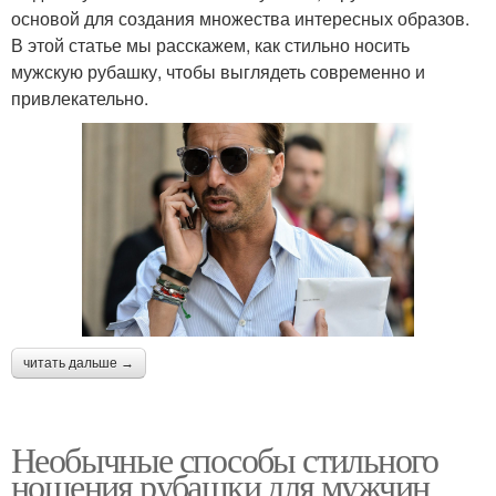
основой для создания множества интересных образов.
В этой статье мы расскажем, как стильно носить
мужскую рубашку, чтобы выглядеть современно и
привлекательно.
читать дальше →
Необычные способы стильного
ношения рубашки для мужчин