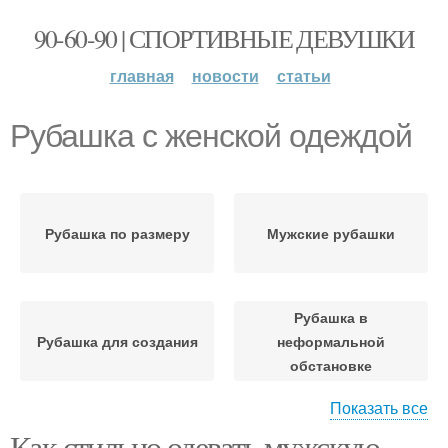
90-60-90 | СПОРТИВНЫЕ ДЕВУШКИ
главная
новости
статьи
Рубашка с женской одеждой
Рубашка по размеру
Мужские рубашки
Рубашка в
Рубашка для создания
неформальной
обстановке
Показать все
Как стильно одевать мужскую