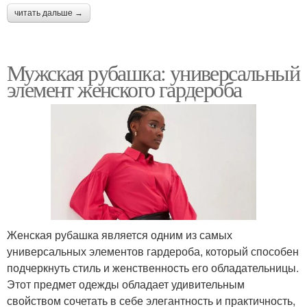
читать дальше →
Мужская рубашка: универсальный
элемент женского гардероба
Женская рубашка является одним из самых
универсальных элементов гардероба, который способен
подчеркнуть стиль и женственность его обладательницы.
Этот предмет одежды обладает удивительным
свойством сочетать в себе элегантность и практичность,