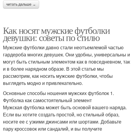
читать дальше →
Как носят мужские футболки
девушки: советы по стилю
Мужские футболки давно стали неотъемлемой частью
гардероба многих девушек. Они удобны, универсальны и
могут быть стильным элементом как в повседневном, так
и в более нарядном образе. В этой статье мы
рассмотрим, как носить мужские футболки, чтобы
выглядеть модно и привлекательно.
Основные способы ношения мужских футболок 1.
Футболка как самостоятельный элемент
Мужская футболка может быть основой вашего наряда.
Если вы хотите создать простой, но стильный образ,
носите ее с узкими джинсами или шортами. Добавьте
пару кроссовок или сандалий, и вы получите