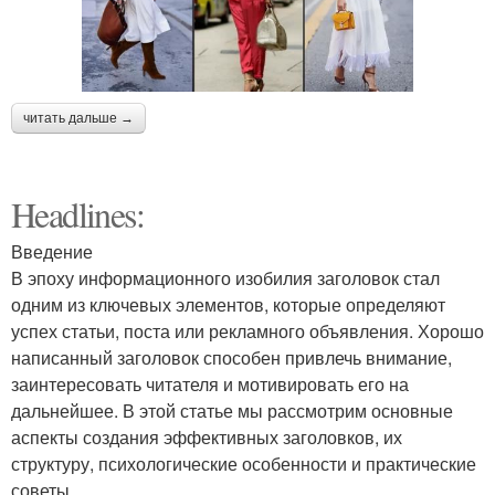
читать дальше →
Headlines:
Введение
В эпоху информационного изобилия заголовок стал
одним из ключевых элементов, которые определяют
успех статьи, поста или рекламного объявления. Хорошо
написанный заголовок способен привлечь внимание,
заинтересовать читателя и мотивировать его на
дальнейшее. В этой статье мы рассмотрим основные
аспекты создания эффективных заголовков, их
структуру, психологические особенности и практические
советы.