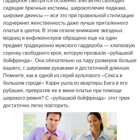
гардеробе смотрятся особенно элегантно свободно
сидящие брючные костюмы, широкоплечие пиджаки,
широкие джинсы — все это при правильной стилизации
подчеркнет женственность даже лучше приталенного
платья в цветок. В этом сезоне внимание звездных
модниц и инфлюенсеров обращено еще на один
предмет традиционно мужского гардероба — хлопковую
сорочку свободного кроя, которую прозвали «рубашкой
бойфренда». Она обязательно на пару размеров больше
вашего, с широкими рукавами и достаточной длинная.
Помните, как в одной из серий культового «Секса в
большом городе» Кэрри ушла из квартиры Бига в его
рубашке, превратив ее в мини-платье при помощи
широкого ремня? С «рубашкой бойфренда» этот трюк
достаточно легко повторить.