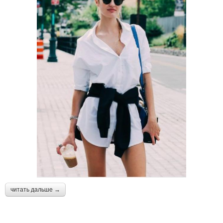
читать дальше →