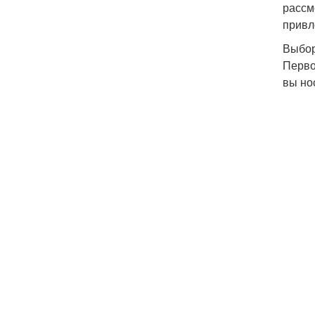
рассм
привл
Выбор
Перво
вы но