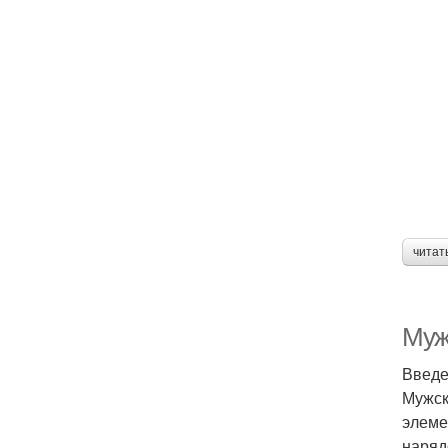
читат
Муж
Введ
Мужск
элеме
наряд