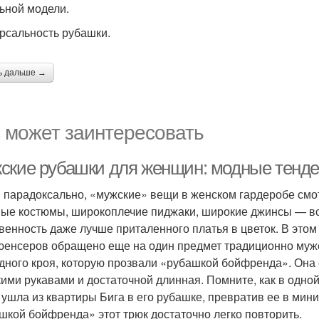
ьной модели.
рсальность рубашки.
ь дальше →
 может заинтересовать
ские рубашки для женщин: модные тенде
и парадоксально, «мужские» вещи в женском гардеробе см
ые костюмы, широкоплечие пиджаки, широкие джинсы — все
венность даже лучше приталенного платья в цветок. В это
енсеров обращено еще на один предмет традиционно мужс
дного кроя, которую прозвали «рубашкой бойфренда». Она 
ими рукавами и достаточной длинная. Помните, как в одной
 ушла из квартиры Бига в его рубашке, превратив ее в ми
шкой бойфренда» этот трюк достаточно легко повторить.