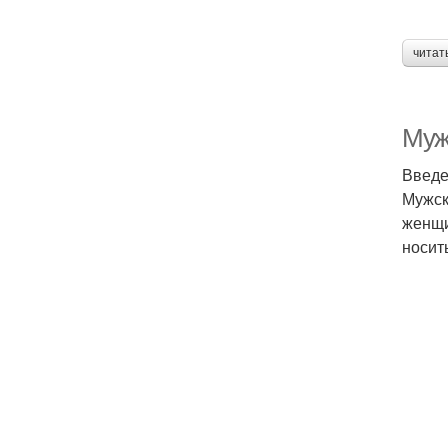
читат
Муж
Введ
Мужск
женщи
носит