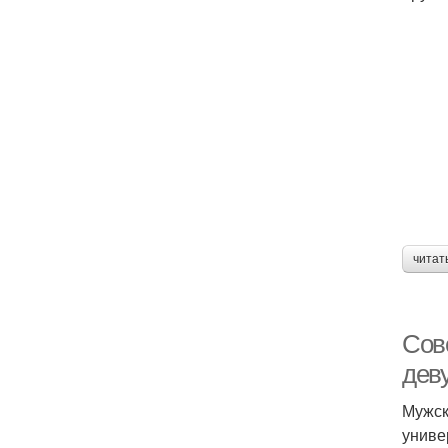
читат
Сов
дев
Мужск
униве