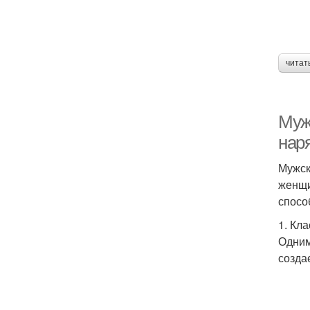
читат
Муж
нар
Мужск
женщи
спосо
1. Кл
Одним
созда