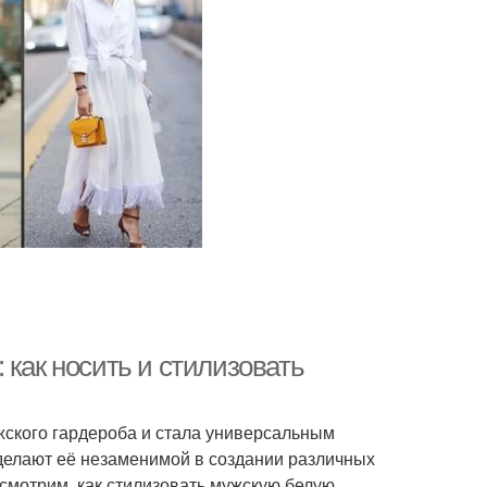
 как носить и стилизовать
жского гардероба и стала универсальным
 делают её незаменимой в создании различных
ссмотрим, как стилизовать мужскую белую