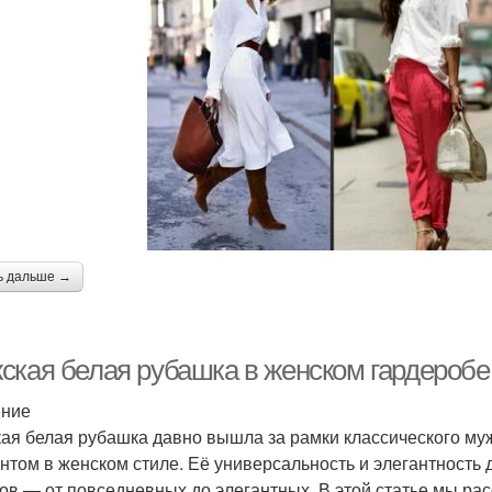
ь дальше →
ская белая рубашка в женском гардеробе:
ение
ая белая рубашка давно вышла за рамки классического му
нтом в женском стиле. Её универсальность и элегантность
ов — от повседневных до элегантных. В этой статье мы ра