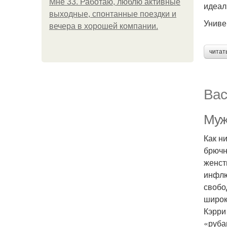
Мне 33. Работаю, люблю активные
идеал
выходные, спонтанные поездки и
Униве
вечера в хорошей компании.
читат
Вас
Муж
Как н
брючн
женст
инфлю
свобо
широк
Кэрри
«руба