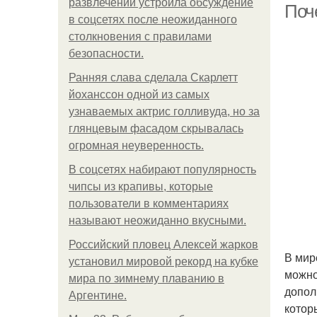
развлечений устроила обсуждение
Поч
в соцсетях после неожиданного
столкновения с правилами
безопасности.
Ранняя слава сделала Скарлетт
йоханссон одной из самых
узнаваемых актрис голливуда, но за
глянцевым фасадом скрывалась
огромная неуверенность.
В соцсетях набирают популярность
чипсы из крапивы, которые
пользователи в комментариях
называют неожиданно вкусными.
Российский пловец Алексей жарков
В мир
установил мировой рекорд на кубке
можно
мира по зимнему плаванию в
допол
Аргентине.
котор