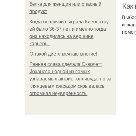
белка для женщин или опасный
Как
продукт
Выбор
Когда беллуччи сыграла Клеопатру,
и тка
ей было 36-37 лет, и именно тогда
помог
она находилась на вершине
карьеры.
О такой диете мечтаю многие!
Ранняя слава сделала Скарлетт
йоханссон одной из самых
узнаваемых актрис голливуда, но за
глянцевым фасадом скрывалась
огромная неуверенность.