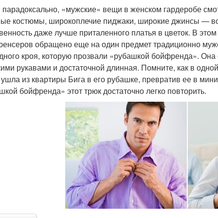
и парадоксально, «мужские» вещи в женском гардеробе см
ые костюмы, широкоплечие пиджаки, широкие джинсы — все
венность даже лучше приталенного платья в цветок. В это
енсеров обращено еще на один предмет традиционно мужс
дного кроя, которую прозвали «рубашкой бойфренда». Она 
ими рукавами и достаточной длинная. Помните, как в одной
 ушла из квартиры Бига в его рубашке, превратив ее в ми
шкой бойфренда» этот трюк достаточно легко повторить.