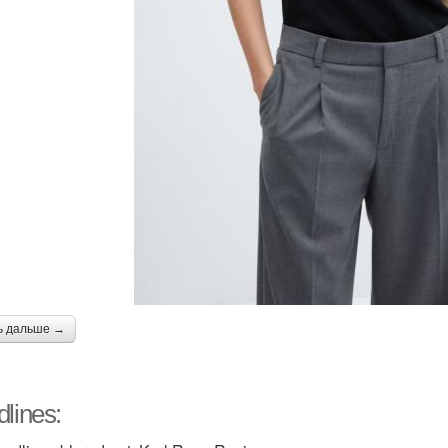
ь дальше →
lines: