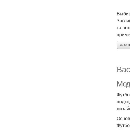
Выбир
Загля
та во
приме
читат
Вас
Мод
Футбо
подхо
дизай
Основ
Футбо