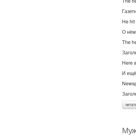
The he
Газет
He hit
О нём
The h
Загол
Here a
И ещё
Newsp
Загол
читат
Муж