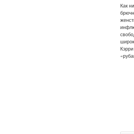
Как н
брючн
женст
инфлю
свобо
широк
Кэрри
«руба