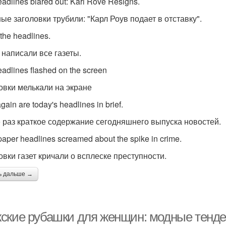
adlines blared out: Karl Rove Resigns.
ные заголовки трубили: "Карл Роув подает в отставку".
 the headlines.
 написали все газеты.
eadlines flashed on the screen
овки мелькали на экране
gain are today's headlines in brief.
 раз краткое содержание сегодняшнего выпуска новостей.
aper headlines screamed about the spike in crime.
овки газет кричали о всплеске преступности.
ь дальше →
ские рубашки для женщин: модные тенде