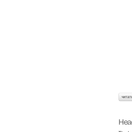
читат
Head