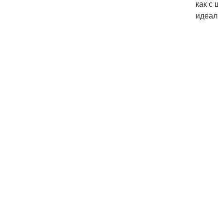
как с
идеал