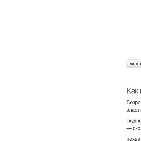
читат
Как 
Возра
эласт
скудн
— ско
нехва