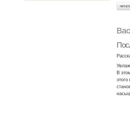
читат
Вас
Пос
Расск
Увлаж
В это
этого
стано
насыщ