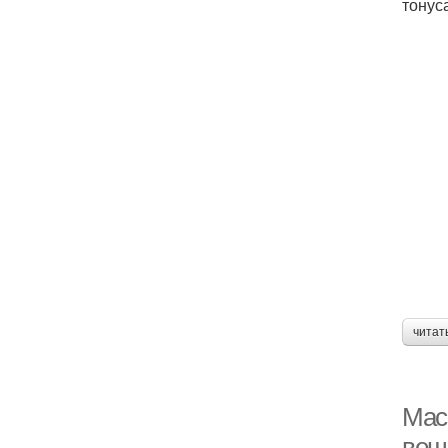
тонус
читат
Мас
вещ