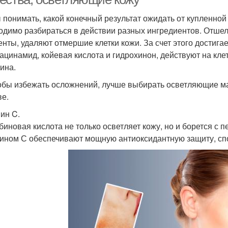
 понимать, какой конечный результат ожидать от купленной
одимо разбираться в действии разных ингредиентов. Отше
нты, удаляют отмершие клетки кожи. За счет этого достига
иацинамид, койевая кислота и гидрохинон, действуют на кл
ина.
обы избежать осложнений, лучше выбирать осветляющие ма
ве.
ин C.
биновая кислота не только осветляет кожу, но и борется с 
ином С обеспечивают мощную антиоксидантную защиту, спо