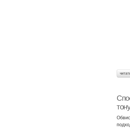
читат
Спо
тон
Обвис
подхо