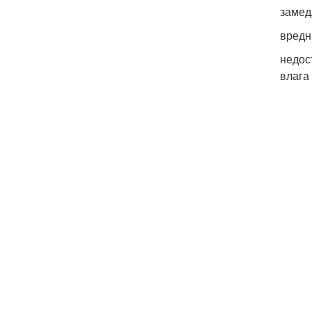
замед
вредн
недос
влага