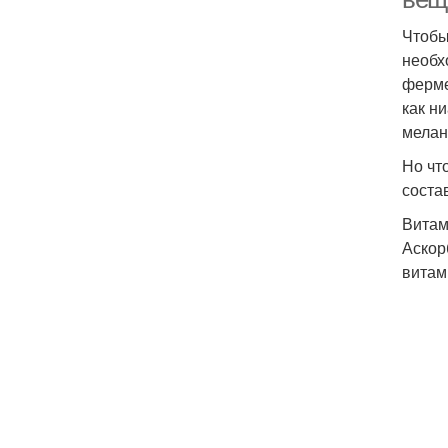
Чтобы
необх
ферме
как н
мелан
Но чт
соста
Витам
Аскор
витам