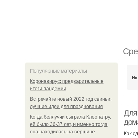
Сре
Популярные материалы
На
Коронавирус: предварительные
итоги пандемии
Встречайте новый 2022 год свиньи:
лучшие идеи для празднования
Для
Когда беллуччи сыграла Клеопатру,
дом
ей было 36-37 лет, и именно тогда
она находилась на вершине
Как с