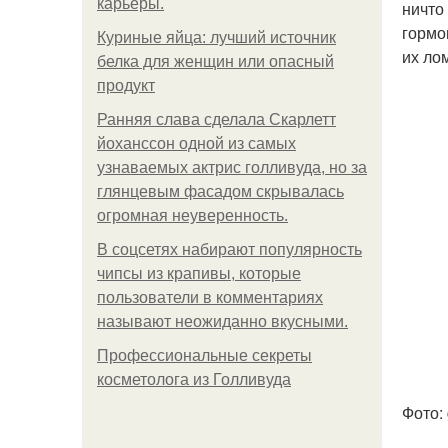
карьеры.
ничто
гормо
Куриные яйца: лучший источник
их ло
белка для женщин или опасный
продукт
Ранняя слава сделала Скарлетт
йоханссон одной из самых
узнаваемых актрис голливуда, но за
глянцевым фасадом скрывалась
огромная неуверенность.
В соцсетях набирают популярность
чипсы из крапивы, которые
пользователи в комментариях
называют неожиданно вкусными.
Профессиональные секреты
косметолога из Голливуда
Фото: