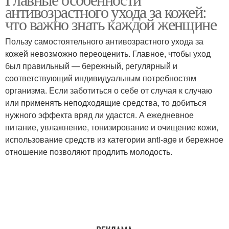
Уход за волосами
антивозрастного ухода за кожей:
уход
что важно знать каждой женщине
Пользу самостоятельного антивозрастного ухода за
Уход за естественными
Уход за густыми
кожей невозможно переоценить. Главное, чтобы уход
волосами
волосами
был правильный — бережный, регулярный и
соответствующий индивидуальным потребностям
организма. Если заботиться о себе от случая к случаю
или применять неподходящие средства, то добиться
Ежедневный уход
Грамотный уход
нужного эффекта вряд ли удастся. А ежедневное
питание, увлажнение, тонизирование и очищение кожи,
использование средств из категории anti-age и бережное
отношение позволяют продлить молодость.
Советы по уходу
Уход за телом
Правильный уход
Рекомендации по уходу