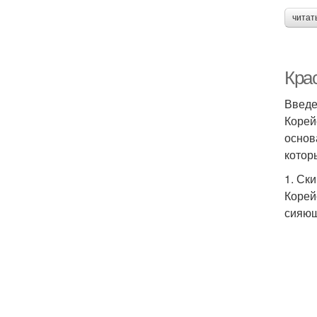
читат
Крас
Введ
Корей
основ
котор
1. Ск
Корей
сияющ