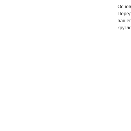
Основ
Перед
вашег
кругл