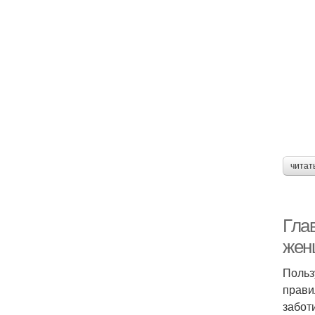
читат
Глав
жен
Польз
прави
забот