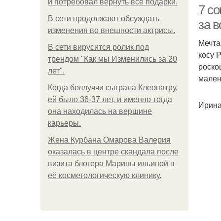
и потребовал вернуть все подарки.
7 со
В сети продолжают обсуждать
за 
изменения во внешности актрисы.
Мечта
В сети вирусится ролик под
косу 
трендом "Как мы Изменились за 20
роско
лет".
мален
Когда беллуччи сыграла Клеопатру,
ей было 36-37 лет, и именно тогда
Ирина
она находилась на вершине
карьеры.
Жена Курбана Омарова Валерия
оказалась в центре скандала после
визита блогера Марины ильиной в
её косметологическую клинику.