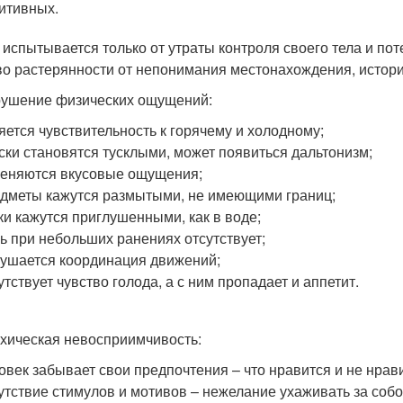
итивных.
 испытывается только от утраты контроля своего тела и пот
во растерянности от непонимания местонахождения, истор
рушение физических ощущений:
яется чувствительность к горячему и холодному;
ски становятся тусклыми, может появиться дальтонизм;
еняются вкусовые ощущения;
дметы кажутся размытыми, не имеющими границ;
ки кажутся приглушенными, как в воде;
ь при небольших ранениях отсутствует;
ушается координация движений;
утствует чувство голода, а с ним пропадает и аппетит.
ихическая невосприимчивость:
овек забывает свои предпочтения – что нравится и не нрав
утствие стимулов и мотивов – нежелание ухаживать за собой,