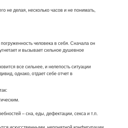
о не делая, несколько часов и не понимать,
 погруженность человека в себя. Сначала он
 угнетает и вызывает сильное душевное
вится все сильнее, и нелепость ситуации
вид, однако, отдает себе отчет в
так:
тическим.
бностей – сна, еды, дефектации, секса и т.п.
жутся искусственными, непонятной конфигурации