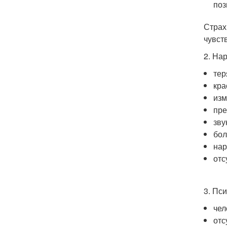
поз
Страх
чувст
2. На
тер
кра
изм
пре
зву
бол
нар
отс
3. Пс
чел
отс