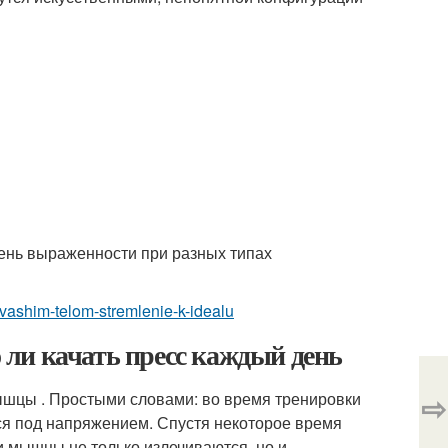
пень выраженности при разных типах
-vashim-telom-stremlenie-k-idealu
о ли качать пресс каждый день
⇨
мышцы . Простыми словами: во время тренировки
ся под напряжением. Спустя некоторое время
и мышцы не только излечиваются, но и