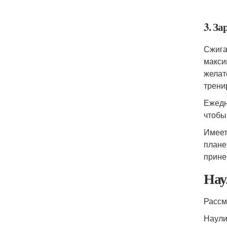
3. З
Сжига
макси
желат
трени
Ежедн
чтобы
Имеет
плане
прине
Нау
Рассм
Наули