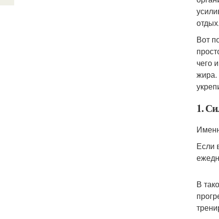
усили
отдых
Вот п
прост
чего 
жира.
укреп
1. С
Именн
Если 
ежедн
В так
прогр
трени