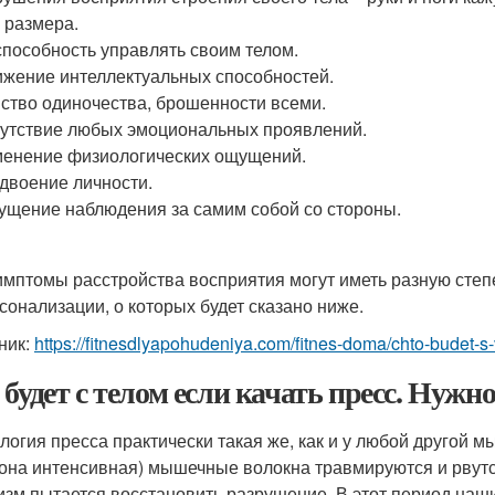
 размера.
пособность управлять своим телом.
жение интеллектуальных способностей.
ство одиночества, брошенности всеми.
утствие любых эмоциональных проявлений.
енение физиологических ощущений.
двоение личности.
щение наблюдения за самим собой со стороны.
имптомы расстройства восприятия могут иметь разную сте
сонализации, о которых будет сказано ниже.
ник:
https://fitnesdlyapohudeniya.com/fitnes-doma/chto-budet-s
 будет с телом если качать пресс. Нужн
логия пресса практически такая же, как и у любой другой 
 она интенсивная) мышечные волокна травмируются и рвут
изм пытается восстановить разрушение. В этот период наш