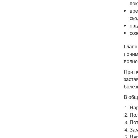
пок
вре
ско
ощу
соз
Главн
поним
волне
При п
заста
болез
В общ
Нар
Пол
Пот
Зам
Нар