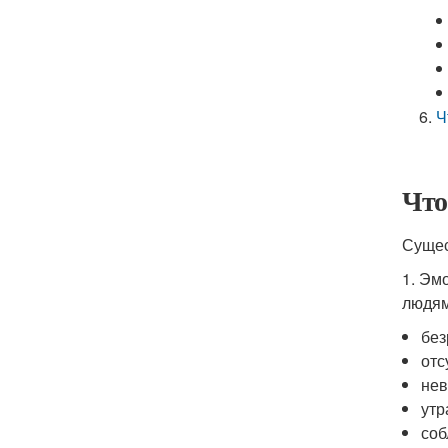
Ч
Что
Сущес
1. Эм
людям
без
отс
нев
утр
соб