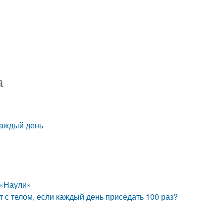
а
 каждый день
 «Наули»
ет с телом, если каждый день приседать 100 раз?