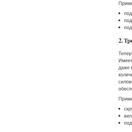
Приме
под
под
под
2. Т
Тепер
Имеет
даже 
количе
силов
обесп
Приме
скр
вел
под