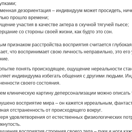
упками;
менная дезориентация – индивидуум может просидеть, ничег
лько прошло времени;
щение участия в качестве актера в скучной тягучей пьесе;
ерцание со стороны своей жизни, как будто это сон.
ым признаком расстройства восприятия считается глубокая
ает, что воспринимает свою личность неправильно, это его
ние.
опытке понять происходящее, ощущение нереальности стано
вляет индивидуума избегать общения с другими людьми. Инди
ненности своего состояния.
ем клиническую картину деперсонализации можно описать 
ушено восприятие мира – он кажется ирреальным, фантас
ная отстраненность от происходящего вокруг.
еря удовлетворения от естественных физиологических потре
кнутость.
ушения восприятия строения своего тела – руки и ноги ка