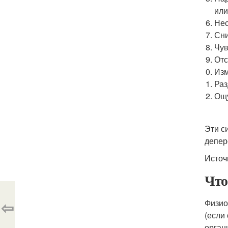
или
Нес
Сни
Чув
Отс
Изм
Раз
Ощу
Эти с
депер
Источ
Что
⇦
Физио
(если
орган