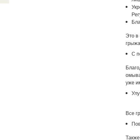
Укр
Рег
Бла
Это в
грыжа
С п
Благо
омыва
уже и
Улу
Все г
Пов
Также