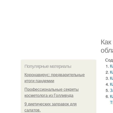
Как
обл
Сод
К
Популярные материалы
К
Коронавирус: предварительные
К
итоги пандемии
К
Профессиональные секреты
З
косметолога из Голливуда
К
Т
9 диетических заправок для
салатов.