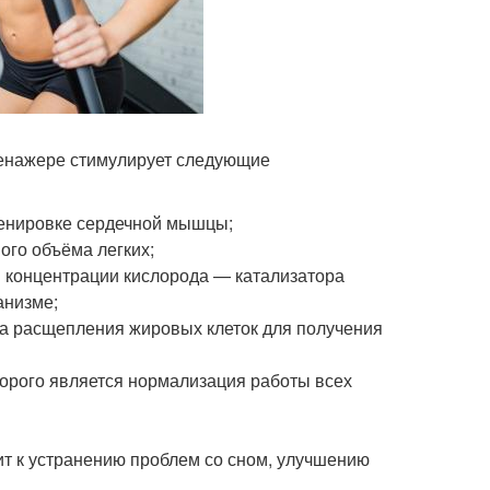
ренажере стимулирует следующие
ренировке сердечной мышцы;
ого объёма легких;
 концентрации кислорода — катализатора
анизме;
са расщепления жировых клеток для получения
торого является нормализация работы всех
т к устранению проблем со сном, улучшению