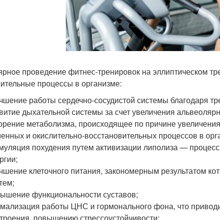
ярное проведение фитнес-тренировок на эллиптическом т
ительные процессы в организме:
чшение работы сердечно-сосудистой системы благодаря т
витие дыхательной системы за счет увеличения альвеолярн
орение метаболизма, происходящее по причине увеличения
енных и окислительно-восстановительных процессов в орг
муляция похудения путем активизации липолиза — процес
ргии;
чшение клеточного питания, закономерным результатом ко
тем;
ышение функциональности суставов;
мализация работы ЦНС и гормонального фона, что приводи
троения, повышению стрессоустойчивости;