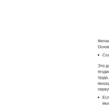
Фитне
Основ
Соз
Это д
ягоди
труда
мышцы
перву
Есл
мы