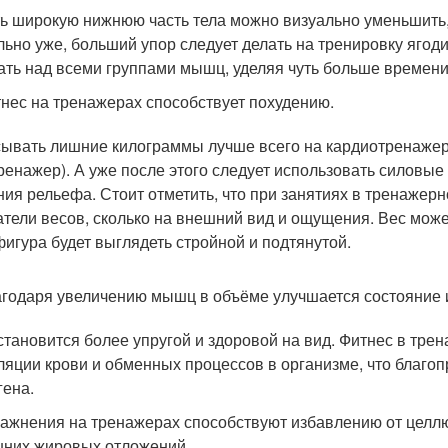
ть широкую нижнюю часть тела можно визуально уменьшить, 
льно уже, больший упор следует делать на тренировку яго
ать над всеми группами мышц, уделяя чуть больше времен
нес на тренажерах способствует похудению.
ывать лишние килограммы лучше всего на кардиотренажерах
ренажер). А уже после этого следует использовать силовы
ния рельефа. Стоит отметить, что при занятиях в тренажер
атели весов, сколько на внешний вид и ощущения. Вес мож
фигура будет выглядеть стройной и подтянутой.
годаря увеличению мышц в объёме улучшается состояние 
становится более упругой и здоровой на вид. Фитнес в тр
ляции крови и обменных процессов в организме, что благо
гена.
ажнения на тренажерах способствуют избавлению от целл
них жировых отложений.