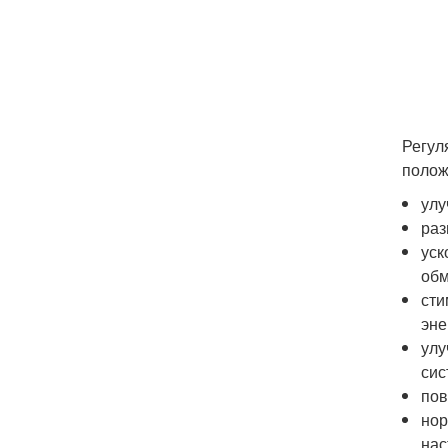
Регул
полож
улу
раз
уск
обм
сти
эне
улу
сис
пов
нор
нас