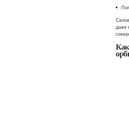
Поя
Силов
даже 
совер
Как
орб