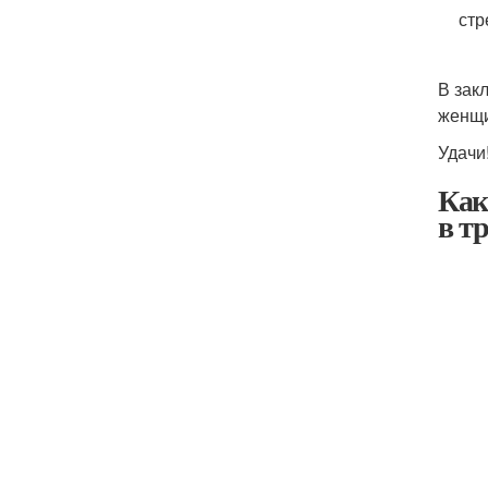
стр
В зак
женщи
Удачи
Как
в т