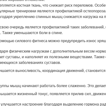
епляется костная ткань, что снижает риск переломов. Особ
улярные тренировки являются профилактикой остеопороза
годаря укреплению спинных мышц снижается нагрузка на п
 свою очередь является профилактикой таких заболеваний, 
. Также уменьшаются боли в спине.
омощью силового фитнеса можно предупредить износ хрящев
даря физическим нагрузкам с дополнительным весом норма
ет суставы, и наполняет их полезными веществами. Также
меющихся заболеваниях суставов.
чшается выносливость, координация движений, становится
руппы мышц начинают работать более слаженно. Это делает
ышается жизненный тонус, появляется прилив сил, движен
 улучшается настроение благодаря выделению гормона рад