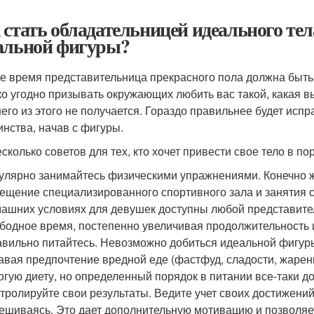
 стать обладательницей идеального тел
альной фигуры?
е время представительница прекрасного пола должна быть 
ко угодно призывать окружающих любить вас такой, какая в
его из этого не получается. Гораздо правильнее будет исп
инства, начав с фигуры.
сколько советов для тех, кто хочет привести свое тело в по
улярно занимайтесь физическими упражнениями. Конечно же
ещение специализированного спортивного зала и занятия с
ашних условиях для девушек доступны любой представите
бодное время, постепенно увеличивая продолжительность 
вильно питайтесь. Невозможно добиться идеальной фигуры
авая предпочтение вредной еде (фастфуд, сладости, жаренн
огую диету, но определенный порядок в питании все-таки д
тролируйте свои результаты. Ведите учет своих достижений
ешиваясь. Это дает дополнительную мотивацию и позволяет 