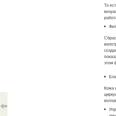
То ес
визуа
работ
Фит
Сбрас
велот
созда
показ
этом 
Бла
Кожа 
цирку
колла
⇦
Упр
лиш