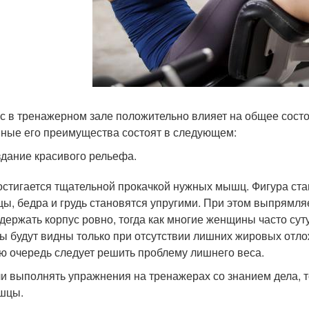
с в тренажерном зале положительно влияет на общее сост
ные его преимущества состоят в следующем:
дание красивого рельефа.
остигается тщательной прокачкой нужных мышц. Фигура ст
цы, бедра и грудь становятся упругими. При этом выпрямл
 держать корпус ровно, тогда как многие женщины часто су
 будут видны только при отсутствии лишних жировых отлож
ю очередь следует решить проблему лишнего веса.
и выполнять упражнения на тренажерах со знанием дела,
шцы.