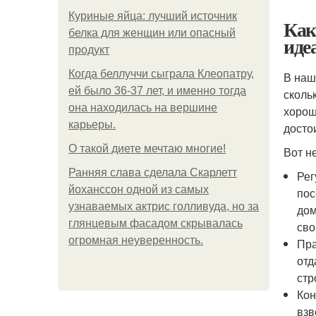
Куриные яйца: лучший источник
Как
белка для женщин или опасный
иде
продукт
Когда беллуччи сыграла Клеопатру,
В наш
ей было 36-37 лет, и именно тогда
сколь
она находилась на вершине
хорош
карьеры.
досто
О такой диете мечтаю многие!
Вот не
Ранняя слава сделала Скарлетт
Рег
йоханссон одной из самых
пос
узнаваемых актрис голливуда, но за
дом
глянцевым фасадом скрывалась
сво
огромная неуверенность.
Пра
отд
стр
Кон
взв