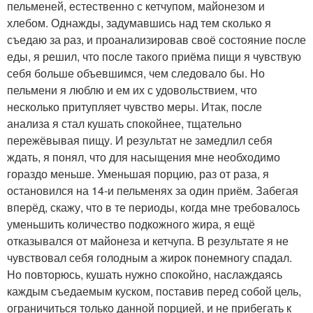
пельменей, естественно с кетчупом, майонезом и
хлебом. Однажды, задумавшись над тем сколько я
съедаю за раз, и проанализировав своё состояние после
еды, я решил, что после такого приёма пищи я чувствую
себя больше объевшимся, чем следовало бы. Но
пельмени я люблю и ем их с удовольствием, что
несколько притупляет чувство меры. Итак, после
анализа я стал кушать спокойнее, тщательно
пережёвывая пищу. И результат не замедлил себя
ждать, я понял, что для насыщения мне необходимо
гораздо меньше. Уменьшая порцию, раз от раза, я
остановился на 14-и пельменях за один приём. Забегая
вперёд, скажу, что в те периоды, когда мне требовалось
уменьшить количество подкожного жира, я ещё
отказывался от майонеза и кетчупа. В результате я не
чувствовал себя голодным а жирок понемногу спадал.
Но повторюсь, кушать нужно спокойно, наслаждаясь
каждым съедаемым куском, поставив перед собой цель,
ограничиться только данной порцией, и не прибегать к