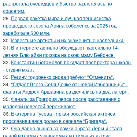
растрогала очевидцев и быстро разлетелась по
соцсетям.
29.
Первая ракетка мира и лучшая теннисистка
прошедшего сезона Арина соболенко за 2025 год
заработала $30 млн.
30.
Известные артисты и их знаменитые наследники.
31.
В интернете активно обсуждают, как сильно 14-
летняя Блю айви похожа на свою маму Бейонсе.
32.
Константин богомолов покидает пост ректора школы
- студии мхат.
33.
Регину тодоренко снова требуют "Отменить".
34.
"Отдаёт Всего Себя Дочке от Новой Избранницы" -
фанаты Андрея Аршавина разделились на два лагеря.
35.
Фанаты за Григория лепса после расставания с
молодой невестой переживают.
36.
Екатерина Гусева - яркая российская актриса,
прославившаяся ролью в сериале "Бригада".
37.
Она давно вышла за рамки образа Леры и стала
одной из самых узнаваемых и стильных актрис