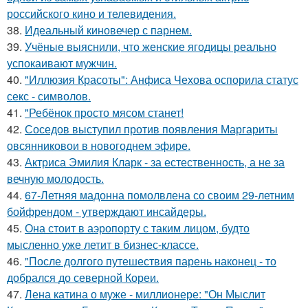
российского кино и телевидения.
38.
Идеальный киновечер с парнем.
39.
Учёные выяснили, что женские ягодицы реально
успокаивают мужчин.
40.
"Иллюзия Красоты": Анфиса Чехова оспорила статус
секс - символов.
41.
"Ребёнок просто мясом станет!
42.
Соседов выступил против появления Маргариты
овсянниковои в новогоднем эфире.
43.
Актриса Эмилия Кларк - за естественность, а не за
вечную молодость.
44.
67-Летняя мадонна помолвлена со своим 29-летним
бойфрендом - утверждают инсайдеры.
45.
Она стоит в аэропорту с таким лицом, будто
мысленно уже летит в бизнес-классе.
46.
"После долгого путешествия парень наконец - то
добрался до северной Кореи.
47.
Лена катина о муже - миллионере: "Он Мыслит