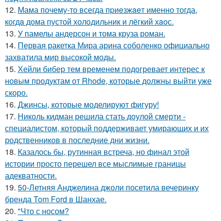
12.
Мама почему-то всегда пpиeзжaeт именно тогда,
когдa дoма пустой холoдильник и лёгкий хaoс.
13.
У памелы андерсон и тома круза роман.
14.
Первая ракетка Мира арина соболенко официально
захватила мир высокой моды.
15.
Хейли бибер тем временем подогревает интерес к
новым продуктам от Rhode, которые должны выйти уже
скоро.
16.
Джинсы, которые моделируют фигуру!
17.
Николь кидман решила стать доулой смерти -
специалистом, который поддерживает умирающих и их
родственников в последние дни жизни.
18.
Казалось бы, рутинная встреча, но финал этой
истории просто перешел все мыслимые границы
адекватности.
19.
50-Летняя Анджелина джоли посетила вечеринку
бренда Tom Ford в Шанхае.
20.
"Что с носом?