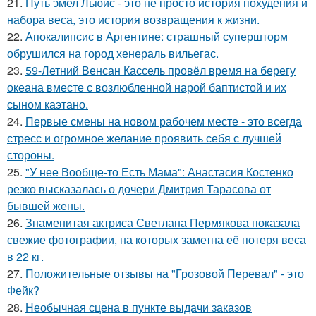
21.
Путь эмел Льюис - это не просто история похудения и
набора веса, это история возвращения к жизни.
22.
Апокалипсис в Аргентине: страшный супершторм
обрушился на город хенераль вильегас.
23.
59-Летний Венсан Кассель провёл время на берегу
океана вместе с возлюбленной нарой баптистой и их
сыном каэтано.
24.
Первые смены на новом рабочем месте - это всегда
стресс и огромное желание проявить себя с лучшей
стороны.
25.
"У нее Вообще-то Есть Мама": Анастасия Костенко
резко высказалась о дочери Дмитрия Тарасова от
бывшей жены.
26.
Знаменитая актриса Светлана Пермякова показала
свежие фотографии, на которых заметна её потеря веса
в 22 кг.
27.
Положительные отзывы на "Грозовой Перевал" - это
Фейк?
28.
Необычная сцена в пункте выдачи заказов