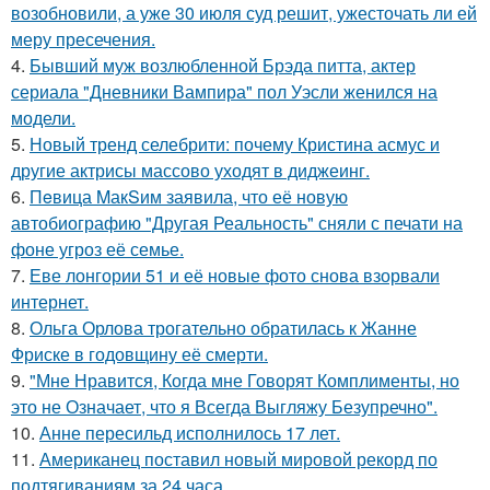
возобновили, а уже 30 июля суд решит, ужесточать ли ей
меру пресечения.
4.
Бывший муж возлюбленной Брэда питта, актер
сериала "Дневники Вампира" пол Уэсли женился на
модели.
5.
Новый тренд селебрити: почему Кристина асмус и
другие актрисы массово уходят в диджеинг.
6.
Пeвица MакSим заявила, что её новую
автобиографию "Другая Реальность" сняли с печати на
фоне угроз её семье.
7.
Еве лонгории 51 и её новые фото снова взорвали
интернет.
8.
Ольга Орлова трогательно обратилась к Жанне
Фриске в годовщину её смерти.
9.
"Мне Нравится, Когда мне Говорят Комплименты, но
это не Означает, что я Всегда Выгляжу Безупречно".
10.
Анне пересильд исполнилось 17 лет.
11.
Американец поставил новый мировой рекорд по
подтягиваниям за 24 часа.