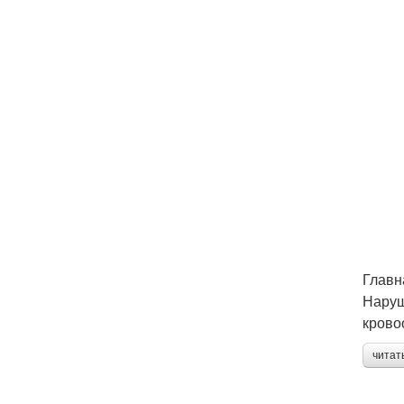
Главн
Наруш
крово
читат