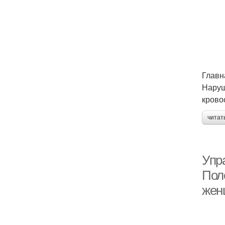
Главн
Наруш
крово
читат
Упр
Пол
жен