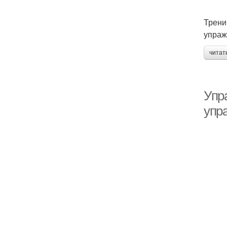
Трени
упраж
читат
Упр
упр