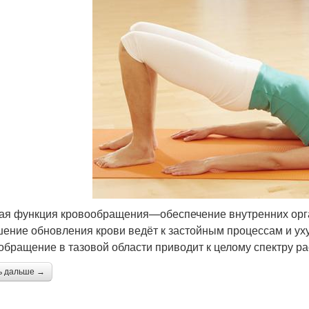
ая функция кровообращения—обеспечение внутренних орга
ение обновления крови ведёт к застойным процессам и ух
обращение в тазовой области приводит к целому спектру р
ь дальше →