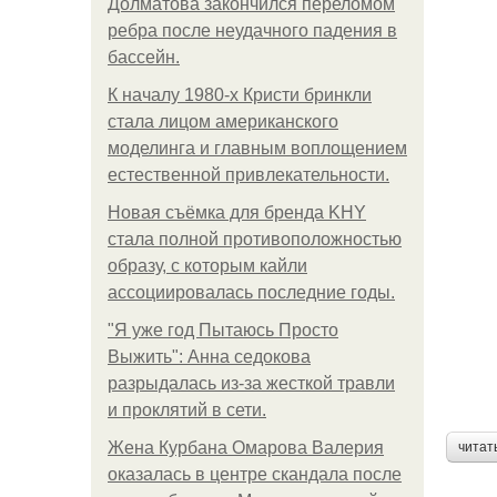
Долматова закончился переломом
ребра после неудачного падения в
бассейн.
К началу 1980-х Кристи бринкли
стала лицом американского
моделинга и главным воплощением
естественной привлекательности.
Новая съёмка для бренда KHY
стала полной противоположностью
образу, с которым кайли
ассоциировалась последние годы.
"Я уже год Пытаюсь Просто
Выжить": Анна седокова
разрыдалась из-за жесткой травли
и проклятий в сети.
Жена Курбана Омарова Валерия
читат
оказалась в центре скандала после