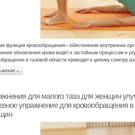
ая функция кровообращения—обеспечение внутренних орга
ение обновления крови ведёт к застойным процессам и ух
обращение в тазовой области приводит к целому спектру р
ь дальше →
ажнения для малого таза для женщин ул
езное упражнение для кровообращения в 
щин