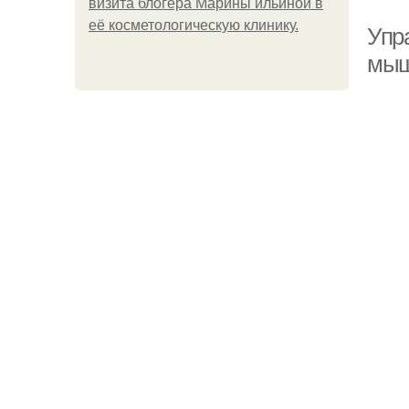
визита блогера Марины ильиной в
её косметологическую клинику.
Упр
мыш