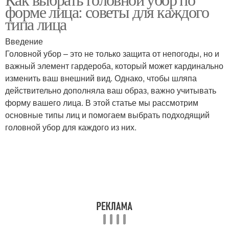
Треугольная форма
Головные уборы
форме лица: советы для каждого
типа лица
Введение
Головной убор – это не только защита от непогоды, но и
Убор в зависимости
Головной убор
важный элемент гардероба, который может кардинально
изменить ваш внешний вид. Однако, чтобы шляпа
действительно дополняла ваш образ, важно учитывать
форму вашего лица. В этой статье мы рассмотрим
Ромбовидная форма
Грушевидная форма
основные типы лиц и помогаем выбрать подходящий
головной убор для каждого из них.