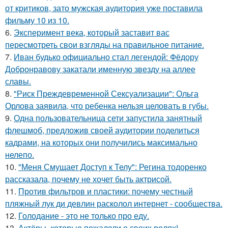
от критиков, зато мужская аудитория уже поставила
фильму 10 из 10.
6.
Эксперимент века, который заставит вас
пересмотреть свои взгляды на правильное питание.
7.
Иван будько официально стал легендой: Фёдору
Добронравову закатали именную звезду на аллее
славы.
8.
"Риск Преждевременной Сексуализации": Ольга
Орлова заявила, что ребенка нельзя целовать в губы.
9.
Одна пользовательница сети запустила занятный
флешмоб, предложив своей аудитории поделиться
кадрами, на которых они получились максимально
нелепо.
10.
"Меня Смущает Доступ к Телу": Регина тодоренко
рассказала, почему не хочет быть актрисой.
11.
Против фильтров и пластики: почему честный
пляжный лук ди девлин расколол интернет - сообщества.
12.
Голодание - это не только про еду.
13.
Актёры, которые пожалели о своих ролях!