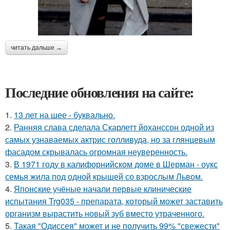
читать дальше →
Последние обновления на сайте:
1.
13 лет на шее - буквально.
2.
Ранняя слава сделала Скарлетт йоханссон одной из
самых узнаваемых актрис голливуда, но за глянцевым
фасадом скрывалась огромная неуверенность.
3.
В 1971 году в калифорнийском доме в Шерман - оукс
семья жила под одной крышей со взрослым Львом.
4.
Японские учёные начали первые клинические
испытания Trg035 - препарата, который может заставить
организм вырастить новый зуб вместо утраченного.
5.
Такая "Одиссея" может и не получить 99% "свежести"