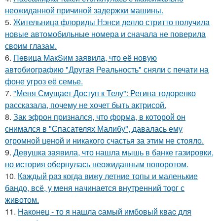
неожиданной причиной задержки машины.
5.
Жительница флориды Нэнси делло стритто получила
новые автомобильные номера и сначала не поверила
своим глазам.
6.
Пeвица MакSим заявила, что её новую
автобиографию "Другая Реальность" сняли с печати на
фоне угроз её семье.
7.
"Меня Смущает Доступ к Телу": Регина тодоренко
рассказала, почему не хочет быть актрисой.
8.
Зак эфрон признался, что форма, в которой он
снимался в "Спасателях Малибу", давалась ему
огромной ценой и никакого счастья за этим не стояло.
9.
Девушка заявила, что нашла мышь в банке газировки,
но история обернулась неожиданным поворотом.
10.
Каждый раз когда вижу летние топы и маленькие
бандо, всё, у меня начинается внутренний торг с
животом.
11.
Наконец - то я нашла cамый имбовый кваc для