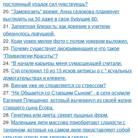
постоянный упадок сил чувствуешь?
20.
"Заморозить" время: Анна седокова планирует
выглядеть на 30 даже в свои будущие 60.
21.
Запретная близость: как доверие к учителю
обернулось ловушкой.
22.
Коди уокер милое фото с полом уокером выложил.
23.
Почему существует дискриминация и что такое
"Привилегии Красоты"?
24.
"В начале карьеры меня сумасшедшей считали.
25.
Суд отклонил 10 из 13 исков актрисы о с * ксуальных
домогательствах и клевете.
26.
Винчик уже не справляется со стрессом?
27.
"Не Общается со Старшим Сыном" - в сети осудили
Евгения Плющенко, который вычеркнул из своей жизни
старшего сына Егора.
28.
Генетика или диета: секрет пышных форм.
29.
Маленькие дети массово приобретают сладости с
таурином, которые на самом деле представляют собой
скрытую угрозу для здоровья сердца.