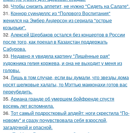
30.
Чтобы снизить аппетит, не нужно "Сидеть на Салате".
31.
Коннор суинделлс из "Полового Воспитания"
женился на Эмбер Андерсон из сериала "острые
козырьки".
32.
Алексей Щербаков остался без концертов в России
после того, как поехал в Казахстан поддержать
Сабурова.
33.
Недавно я увидела картину "Лишённые рая"
художника гелия коржева, и она не выходит у меня из
головы.
34.
Лишь в том случае, если вы думали, что звезды дома
носят шелковые халаты, то Мэттью макконахи готов вас
переубедить.
35.
Ариана гранде об умершем бойфренде спустя
восемь лет вспомнила.
36.
Тот самый подростковый апдейт: ноги скрестила "По-
новому" и сразу почувствовала себя взрослой,
загадочной и опасной.