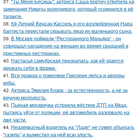
37.
"Ты Меня Бесишь": актриса Саша бортич ответила на
замечания Никиты кологривого, который усомнился в её
таланте.
38.
59-Летний Венсан Кассель и его возлюбленная Нара
баптиста перестали скрывать лицо их маленького сына.
39.
В Москве поймали "Ресторанного Маньяка" - он
совершал нападения на женщин во время свиданий в
престижных ресторанах.
40.
Настасья самубрская призналась, как ей удается
держать себя в форме.
41.
Вся правда о помолвке Григория лепса и авроры
кибы.
42.
Актриса Эмилия Кларк - за естественность, а не за
вечную молодость.
43.
Пьяная москвичка устроила жёсткое ДТП на Мкад,
пытаясь уйти от полиции, её автомобиль разорвало на
две части.
44.
Неадекватный водитель на "Ладе" не сумел объехать
"газель" и выместил на ней всю злость.