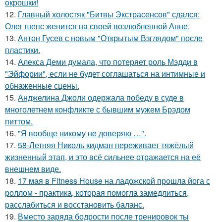
oкрошки!
12.
Главный холостяк "Битвы Экстрасенсов" сдался:
Олег шепс женится на своей возлюбленной Анне.
13.
Антон Гусев с новым "Открытым Взглядом" после
пластики.
14.
Алекса Деми думала, что потеряет роль Мэдди в
"Эйфории", если не будет соглашаться на интимные и
обнаженные сцены.
15.
Анджелина Джоли одержала победу в суде в
многолетнем конфликте с бывшим мужем Брэдом
питтом.
16.
"Я вообще никому не доверяю …".
17.
58-Летняя Николь кидман переживает тяжёлый
жизненный этап, и это всё сильнее отражается на её
внешнем виде.
18.
17 мая в Fitness House на ладожской прошла йога с
роллом - практика, которая помогла замедлиться,
расслабиться и восстановить баланс.
19.
Вместо заряда бодрости после тренировок ты