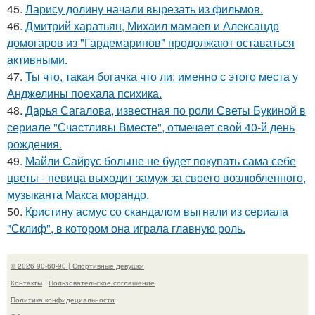
45.
Ларису долину начали вырезать из фильмов.
46.
Дмитрий харатьян, Михаил мамаев и Александр
домогаров из "Гардемаринов" продолжают оставаться
активными.
47.
Ты что, такая богачка что ли: именно с этого места у
Анджелины поехала психика.
48.
Дарья Сагалова, известная по роли Светы Букиной в
сериале "Счастливы Вместе", отмечает свой 40-й день
рождения.
49.
Майли Сайрус больше не будет покупать сама себе
цветы - певица выходит замуж за своего возлюбленного,
музыканта Макса морандо.
50.
Кристину асмус со скандалом выгнали из сериала
"Склиф", в котором она играла главную роль.
© 2026 90-60-90 | Спортивные девушки
Контакты
Пользовательское соглашение
Политика конфидециальности