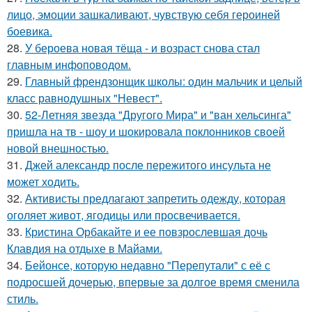
лицо, эмоции зашкаливают, чувствую себя героиней
боевика.
28.
У бероева новая тёща - и возраст снова стал
главным инфоповодом.
29.
Главный френдзонщик школы: один мальчик и целый
класс равнодушных "Невест".
30.
52-Летняя звезда "Другого Мира" и "ван хельсинга"
пришла на тв - шоу и шокировала поклонников своей
новой внешностью.
31.
Джей александр после пережитого инсульта не
может ходить.
32.
Активисты предлагают запретить одежду, которая
оголяет живот, ягодицы или просвечивается.
33.
Кристина Орбакайте и ее повзрослевшая дочь
Клавдия на отдыхе в Майами.
34.
Бейонсе, которую недавно "Перепутали" с её с
подросшей дочерью, впервые за долгое время сменила
стиль.