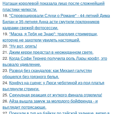
Наташи королевой показала лицо после сложнейшей
пластики челюсти.
18.
"Спровоцировали Слухи о Романе" - 44-летний Дима
Билан и 35-летняя Анна асти смутили поклонников
кадрами свежей фотосессии.
19.
"Маска, я Тебя не Знаю": трагедия стримерши,
которую не захотели увидеть настоящей.
20.
"Ну вот, опять!
21.
Джим керри предстал в неожиданном свете.
22.
Когда Софи Тернер получила роль Лары крофт, это
вызвало удивление.
23.
Развод без скандалов: как Михаил галустян
обошелся без грязного белья.
24.
Конфуз на сцене: у Люси чеботиной из-под платья
выглянули стринги.
25.
Секундная реакция от жуткого финала отделила!
26.
Айза вышла замуж за молодого бойфренда - и
выглядит потрясающе.
27.
Поехали в тур на байках по тайской заднице, ветер в