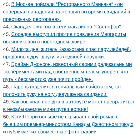
43.
В Москве поймали "Ресторанного Маньяка" - он
совершал нападения на женщин во время свиданий в
престижных ресторанах.
44.
Скандал с мясом в сети магазинов "Светофор".
45.
Соседов выступил против появления Маргариты
овсянниковои в новогоднем эфире.
46.
Милота дня: житель Казахстана спас пару лебедей,
преданных друг другу, из ледяной ловушки.
47.
Брайан Джонсон, известный своими радикальными
экспериментами над собственным телом, уверен, что
путь к бессмертию уже почти пройден.
48.
Парень поделился гениальным лайфхаком, как
положить руку на ногу девушке на свидании.
49.
Как обычная поездка в автобусе может превратиться
в незабываемое мини путешествие!
50.
Кэти Перри больше не скрывает свой роман с
бывшим премьер-министром Канады Джастином трюдо
и публикует их совместные фотографии.