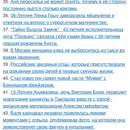
35.
Аня пересильд не может понять, почему в её сторону
постоянно льётся столько критики.
36.
38-Летняя Лянка Грыу заморозила яйцеклетки и
ответила на вопрос о суррогатном материнстве.
37.
"Тайно Вышла Замуж" - 43-летняя исполнительница
хита "Прованс" связала себя узами брака с 36-летним
певцом рожденом Ануси.
38.
В Москве женщина едва не выбросилась из такси во
время движения.
39.
Российские звездные отцы, которые присутствовали
на рождении своих детей в первые секунды жизни:
40.
Стал известен сюжет новой части "Мумии" с
Бренданом фрейзером.
41.
13-Летняя Анджелина, дочь Виктории Бони, проводит
новогодние каникулы в Таиланде вместе с папой -
ирландским миллиардером Алексом смёрфитом.
42.
Валя карнавал недавно поделилась яркими
моментами с отдыха, опубликовав фото, на котором она
демонстрирует свою фигуру в купальнике.