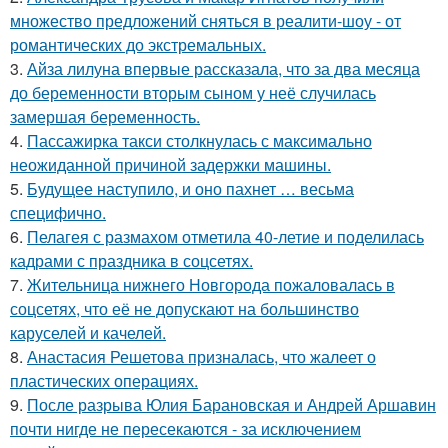
множество предложений сняться в реалити-шоу - от
романтических до экстремальных.
3.
Айза лилуна впервые рассказала, что за два месяца
до беременности вторым сыном у неё случилась
замершая беременность.
4.
Пассажирка такси столкнулась с максимально
неожиданной причиной задержки машины.
5.
Будущее наступило, и оно пахнет … весьма
специфично.
6.
Пелагея с размахом отметила 40-летие и поделилась
кадрами с праздника в соцсетях.
7.
Жительница нижнего Новгорода пожаловалась в
соцсетях, что её не допускают на большинство
каруселей и качелей.
8.
Анастасия Решетова призналась, что жалеет о
пластических операциях.
9.
После разрыва Юлия Барановская и Андрей Аршавин
почти нигде не пересекаются - за исключением