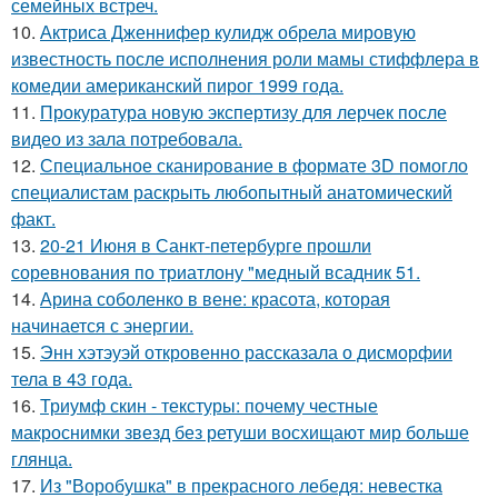
семейных встреч.
10.
Актриса Дженнифер кулидж обрела мировую
известность после исполнения роли мамы стиффлера в
комедии американский пирог 1999 года.
11.
Прокуратура новую экспертизу для лерчек после
видео из зала потребовала.
12.
Специальное сканирование в формате 3D помогло
специалистам раскрыть любопытный анатомический
факт.
13.
20-21 Июня в Санкт-петербурге прошли
соревнования по триатлону "медный всадник 51.
14.
Арина соболенко в вене: красота, которая
начинается с энергии.
15.
Энн хэтэуэй откровенно рассказала о дисморфии
тела в 43 года.
16.
Триумф скин - текстуры: почему честные
макроснимки звезд без ретуши восхищают мир больше
глянца.
17.
Из "Воробушка" в прекрасного лебедя: невестка