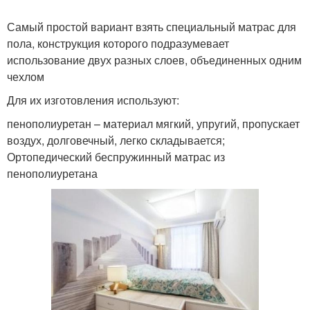
Самый простой вариант взять специальный матрас для
пола, конструкция которого подразумевает
Наполнители для
использование двух разных слоев, объединенных одним
Сон на жестком
матрасов
чехлом
Для их изготовления используют:
пенополиуретан – материал мягкий, упругий, пропускает
Дискомфорт от нового
воздух, долговечный, легко складывается;
Пружинные матрасы
матраса
Ортопедический беспружинный матрас из
пенополиуретана
Диван для сна