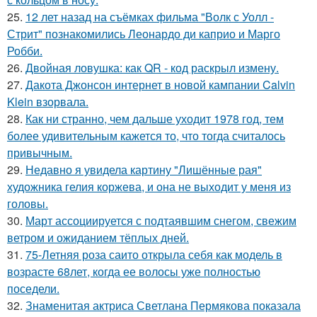
25.
12 лет назад на съёмках фильма "Волк с Уолл -
Стрит" познакомились Леонардо ди каприо и Марго
Робби.
26.
Двойная ловушка: как QR - код раскрыл измену.
27.
Дакота Джонсон интернет в новой кампании Calvin
Klein взорвала.
28.
Как ни странно, чем дальше уходит 1978 год, тем
более удивительным кажется то, что тогда считалось
привычным.
29.
Недавно я увидела картину "Лишённые рая"
художника гелия коржева, и она не выходит у меня из
головы.
30.
Март ассоциируется с подтаявшим снегом, свежим
ветром и ожиданием тёплых дней.
31.
75-Летняя роза саито открыла себя как модель в
возрасте 68лет, когда ее волосы уже полностью
поседели.
32.
Знаменитая актриса Светлана Пермякова показала