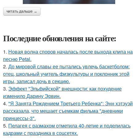
читать дальше →
Последние обновления на сайте:
1.
Новая волна споров началась после выхода клипа на
песню Petal.
2.
До мировой славы ее пытались увлечь баскетболом:
отец, школьный учитель физкультуры и поклонник этой
игры, записал дочь в секцию.
3.
Эффект "Эльфийской" внешности: как похудение
изменило Дарину Эрвин.
4.
"Я Занята Рождением Третьего Ребенка": Энн хэтэуэй
рассказала, что мешает съемкам фильма "дневники
принцессы-3".
5.
Пелагея с размахом отметила 40-летие и поделилась
кадрами с праздника в соцсетях.