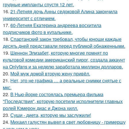
грудные импланты спустя 12 лет.
16.
21-Летняя дочь Анны седоковой Алина закончила
университет с отличием.
17.
60-Летняя Екатерина андреева восхитила
подписчиков фото в купальнике.
18.
Спартанский закон требовал, чтобы юноши каждые
десять дней представали перед публикой обнаженными.
19.
Шеннон Элизабет, которую многие помнят по
культовой комедии американский пирог, создала аккаунт
на Onlyfans и за неделю заработала миллион долларов.
20.
Мой муж домой вторую жену привёл.
21.
Нет, это не графика … а реальные снимки снятые с
мкс.
22.
В Нью-йорке состоялась премьера фильма
"Последствия", которую посетили исполнители главных
ролей Кэмерон диас и Джона хилл.
23.
Суши - диета, которую мы заслужили!
24.
Михаил галустян вывел в свет любовницу - гримершу
с кольцом в носу.