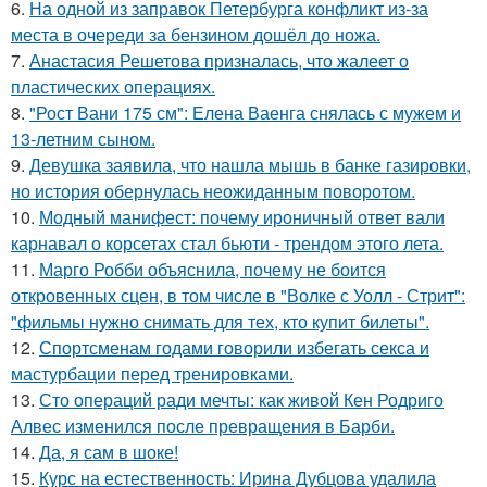
6.
На одной из заправок Петербурга конфликт из-за
места в очереди за бензином дошёл до ножа.
7.
Анастасия Решетова призналась, что жалеет о
пластических операциях.
8.
"Рост Вани 175 см": Елена Ваенга снялась с мужем и
13-летним сыном.
9.
Девушка заявила, что нашла мышь в банке газировки,
но история обернулась неожиданным поворотом.
10.
Модный манифест: почему ироничный ответ вали
карнавал о корсетах стал бьюти - трендом этого лета.
11.
Марго Робби объяснила, почему не боится
откровенных сцен, в том числе в "Волке с Уолл - Стрит":
"фильмы нужно снимать для тех, кто купит билеты".
12.
Спортсменам годами говорили избегать секса и
мастурбации перед тренировками.
13.
Сто операций ради мечты: как живой Кен Родриго
Алвес изменился после превращения в Барби.
14.
Да, я сам в шоке!
15.
Курс на естественность: Ирина Дубцова удалила