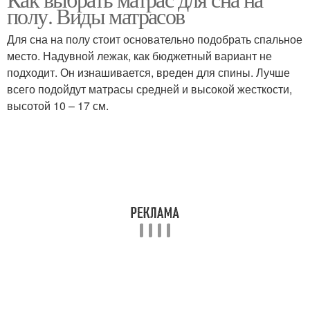
Сон на полу
Комфортный сон
полу. Виды матрасов
Для сна на полу стоит основательно подобрать спальное
место. Надувной лежак, как бюджетный вариант не
подходит. Он изнашивается, вреден для спины. Лучше
Высокий матрас
Матрас вместо кровати
всего подойдут матрасы средней и высокой жесткости,
высотой 10 – 17 см.
Пенополиуретановые
Матрас по весу
матрасы
Ортопедические
Требования к матрасу
матрасы
Матрас для
Двусторонний матрас
новорожденного