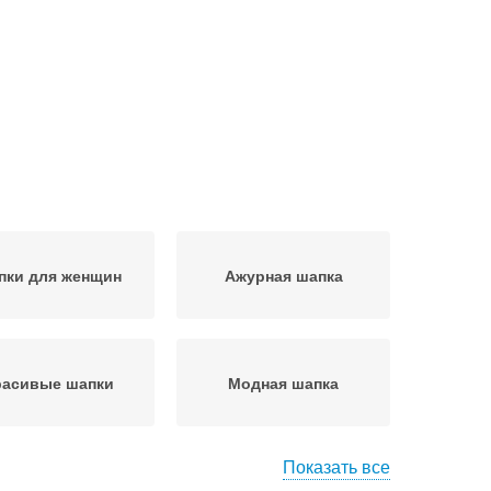
пки для женщин
Ажурная шапка
расивые шапки
Модная шапка
Показать все
ка без отворота
Спортивная шапка