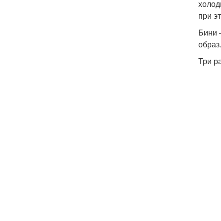
холод
при э
Бини 
образ
Три р