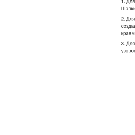
1. Дл
Шапки
2. Дл
созда
краям
3. Дл
узоро