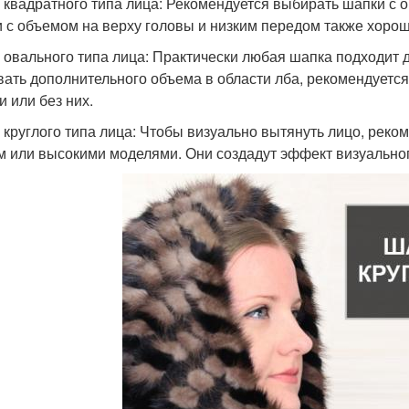
я квадратного типа лица: Рекомендуется выбирать шапки с 
 с объемом на верху головы и низким передом также хоро
я овального типа лица: Практически любая шапка подходит д
вать дополнительного объема в области лба, рекомендует
и или без них.
я круглого типа лица: Чтобы визуально вытянуть лицо, рек
м или высокими моделями. Они создадут эффект визуальног