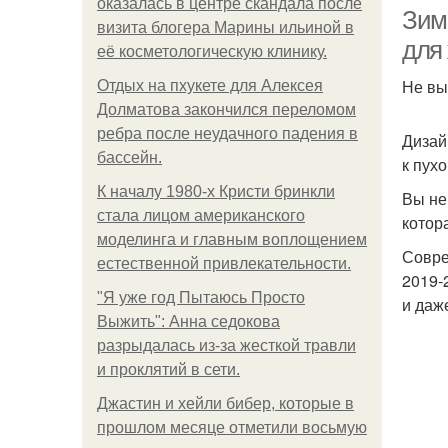
оказалась в центре скандала после
Зим
визита блогера Марины ильиной в
для
её косметологическую клинику.
Не вы
Отдых на пхукете для Алексея
Долматова закончился переломом
ребра после неудачного падения в
Дизай
бассейн.
к пухо
К началу 1980-х Кристи бринкли
Вы не
стала лицом американского
котор
моделинга и главным воплощением
Совре
естественной привлекательности.
2019-
"Я уже год Пытаюсь Просто
и даж
Выжить": Анна седокова
разрыдалась из-за жесткой травли
и проклятий в сети.
Джастин и хейли бибер, которые в
прошлом месяце отметили восьмую