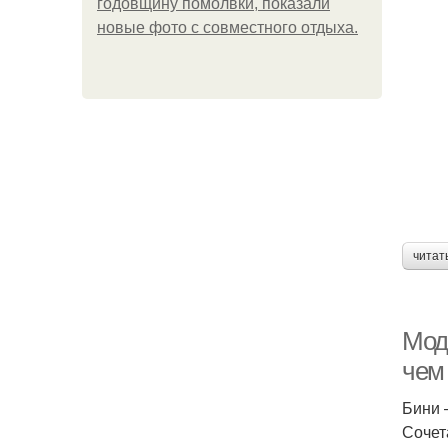
годовщину помолвки, показали
новые фото с совместного отдыха.
читат
Мод
чем
Бини 
Сочет