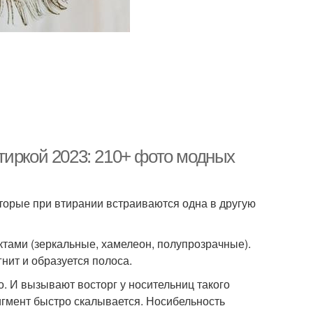
тиркой 2023: 210+ фото модных
оторые при втирании встраиваются одна в другую
тами (зеркальные, хамелеон, полупрозрачные).
нит и образуется полоса.
о. И вызывают восторг у носительниц такого
пигмент быстро скалывается. Носибельность