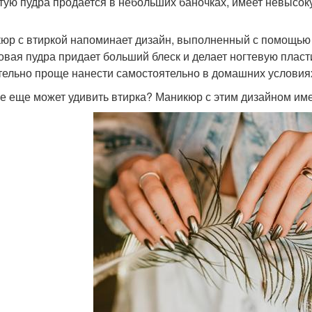
тую пудра продается в небольших баночках, имеет невысоку
юр с втиркой напоминает дизайн, выполненный с помощью ф
овая пудра придает больший блеск и делает ногтевую пласт
тельно проще нанести самостоятельно в домашних условия
е еще может удивить втирка? Маникюр с этим дизайном им