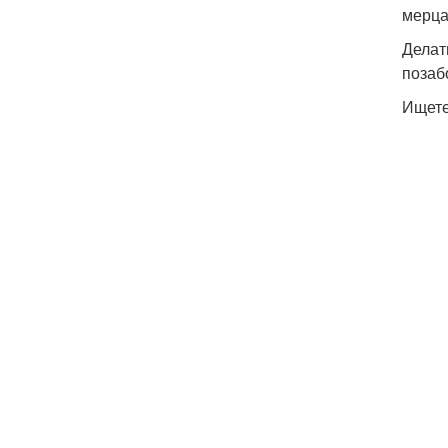
мерца
Делат
позаб
Ищете