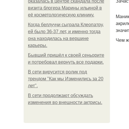
Зачас
оказалась в центре скандала после
визита блогера Марины ильиной в
её косметологическую клинику.
Маник
акрил
Когда беллуччи сыграла Клеопатру,
значи
ей было 36-37 лет, и именно тогда
она находилась на вершине
Чем ж
карьеры.
Бывший пришёл к своей сеньорите
и потребовал вернуть все подарки.
В сети вирусится ролик под
трендом "Как мы Изменились за 20
лет".
В сети продолжают обсуждать
изменения во внешности актрисы.