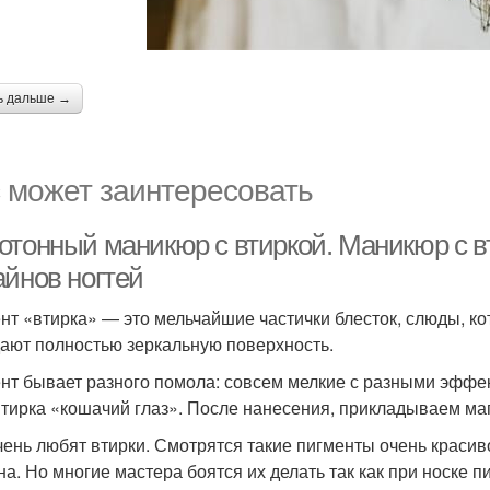
ь дальше →
 может заинтересовать
отонный маникюр с втиркой. Маникюр с в
айнов ногтей
нт «втирка» — это мельчайшие частички блесток, слюды, к
дают полностью зеркальную поверхность.
нт бывает разного помола: совсем мелкие с разными эффек
втирка «кошачий глаз». После нанесения, прикладываем маг
чень любят втирки. Смотрятся такие пигменты очень красив
на. Но многие мастера боятся их делать так как при носке 