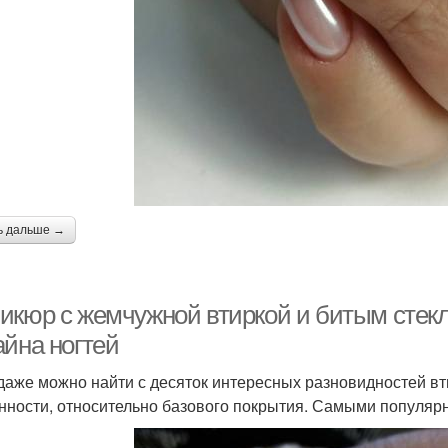
ь дальше →
икюр с жемчужной втиркой и битым стекл
айна ногтей
даже можно найти с десяток интересных разновидностей вти
нности, относительно базового покрытия. Самыми популяр