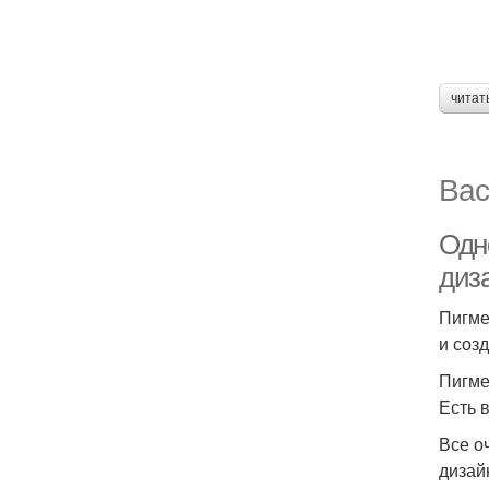
читат
Вас
Одн
диз
Пигме
и соз
Пигме
Есть 
Все о
дизай