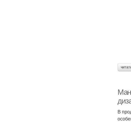
читат
Ман
диз
В про
особе