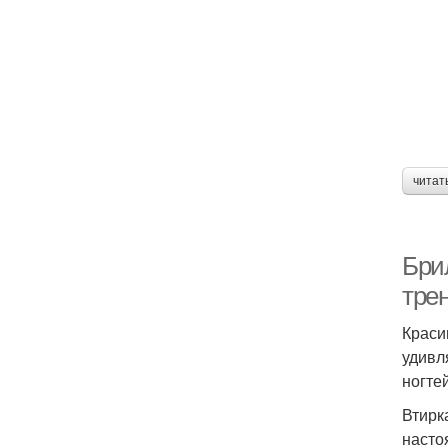
читат
Бри
тре
Краси
удивл
ногте
Втирк
насто