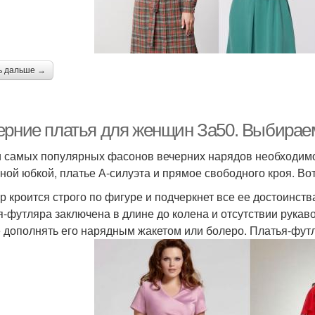
ь дальше →
ерние платья для женщин За50. Выбирае
 самых популярных фасонов вечерних нарядов необходимо 
ной юбкой, платье А-силуэта и прямое свободного кроя. Вот
р кроится строго по фигуре и подчеркнет все ее достоинств
я-футляра заключена в длине до колена и отсутствии рукав
 дополнять его нарядным жакетом или болеро. Платья-футл