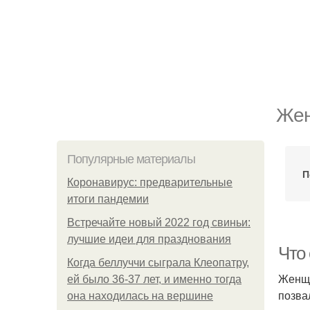
Жен
Популярные материалы
П
Коронавирус: предварительные
итоги пандемии
Встречайте новый 2022 год свиньи:
лучшие идеи для празднования
Что 
Когда беллуччи сыграла Клеопатру,
Женщи
ей было 36-37 лет, и именно тогда
позва
она находилась на вершине