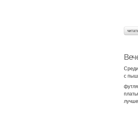
читат
Веч
Среди
с пыш
футля
плать
лучше