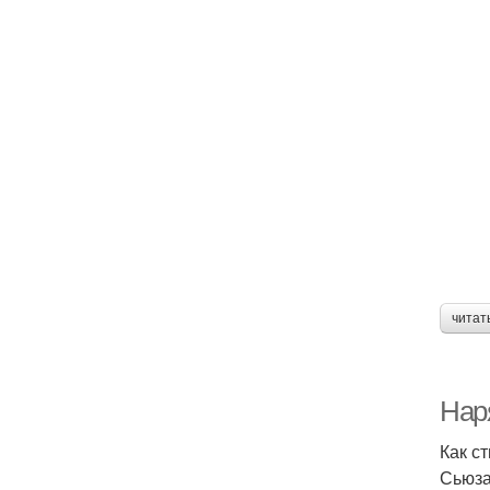
читат
Нар
Как с
Сьюза