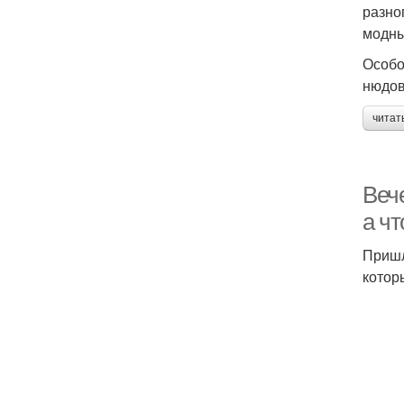
разно
модны
Особо
нюдов
читат
Веч
а чт
Пришл
котор