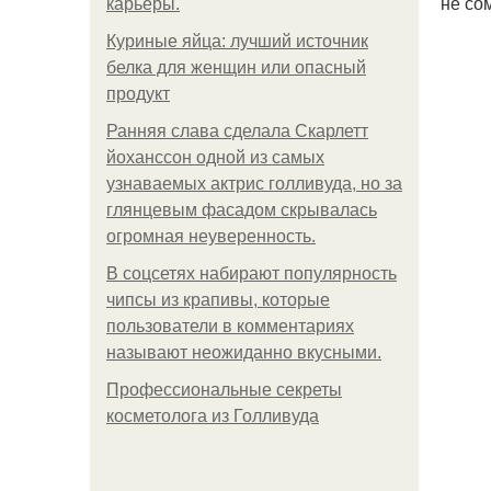
не со
карьеры.
Куриные яйца: лучший источник
белка для женщин или опасный
продукт
Ранняя слава сделала Скарлетт
йоханссон одной из самых
узнаваемых актрис голливуда, но за
глянцевым фасадом скрывалась
огромная неуверенность.
В соцсетях набирают популярность
чипсы из крапивы, которые
пользователи в комментариях
называют неожиданно вкусными.
Профессиональные секреты
косметолога из Голливуда