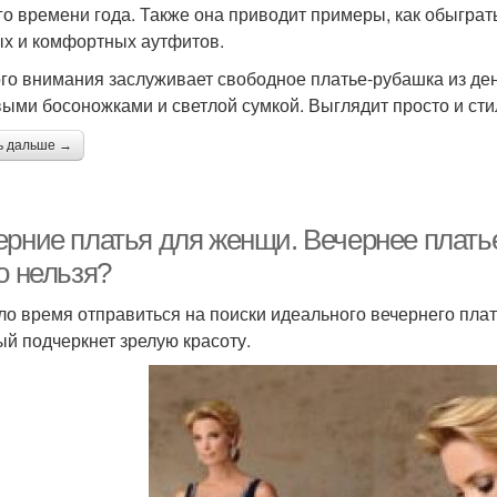
го времени года. Также она приводит примеры, как обыграть
х и комфортных аутфитов.
го внимания заслуживает свободное платье-рубашка из де
ыми босоножками и светлой сумкой. Выглядит просто и сти
ь дальше →
ерние платья для женщи. Вечернее платье
о нельзя?
о время отправиться на поиски идеального вечернего плать
ый подчеркнет зрелую красоту.