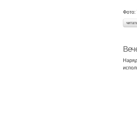
Фото:
читат
Веч
Наряд
испол