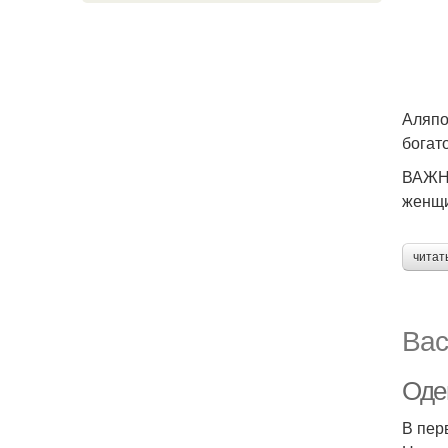
Аляпо
богат
ВАЖНО
женщи
читат
Вас
Оде
В пер