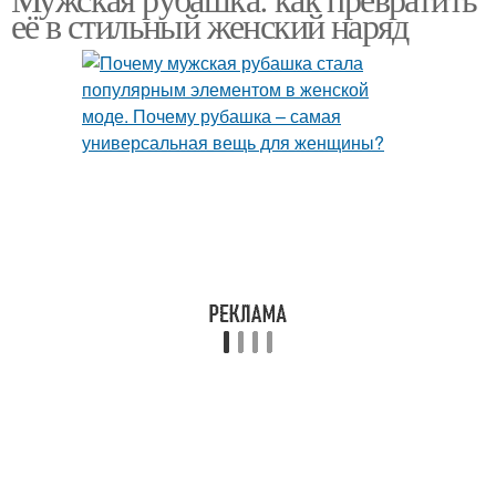
Женский образ
её в стильный женский наряд
гардеробе