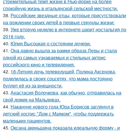
стремительный темп жизни в Нью-йорке на более
спокойную жизнь в итальянской сельской местности.
38.
Российские звездные отцы, которые присутствовали
на рождении своих детей в первые секунды жизни:
39.
Уже вторую неделю в интернете царит ностальгия по
2016 году.
40.
Юлия Высоцкая о состоянии дочери.
41.
Она давно вышла за рамки образа Леры и стала
одной из самых узнаваемых и стильных актрис
российского кино и телевидения.
42.
18-Летняя дочь телеведущей, Полина Аксенова,
поделилась в своих соцсетях, что мама постоянно
буллит её из-за внешности.
43.
Анастасия Волочкова, как обычно, отправилась на
свой домик на Мальдивах.
44.
Накануне нового года Юра Борисов заглянул в
детский хоспис "Дом с Маяком", чтобы поддержать
маленьких пациентов.
45.
Оксана акиньшина показала идеальную форму - и