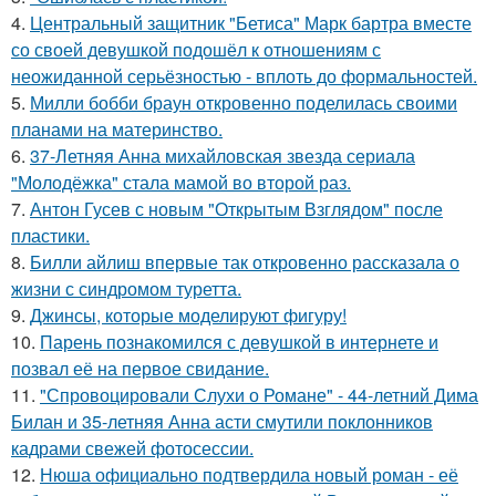
4.
Центральный защитник "Бетиса" Марк бартра вместе
со своей девушкой подошёл к отношениям с
неожиданной серьёзностью - вплоть до формальностей.
5.
Милли бобби браун откровенно поделилась своими
планами на материнство.
6.
37-Летняя Анна михайловская звезда сериала
"Молодёжка" стала мамой во второй раз.
7.
Антон Гусев с новым "Открытым Взглядом" после
пластики.
8.
Билли айлиш впервые так откровенно рассказала о
жизни с синдромом туретта.
9.
Джинсы, которые моделируют фигуру!
10.
Парень познакомился с девушкой в интернете и
позвал её на первое свидание.
11.
"Спровоцировали Слухи о Романе" - 44-летний Дима
Билан и 35-летняя Анна асти смутили поклонников
кадрами свежей фотосессии.
12.
Нюша официально подтвердила новый роман - её