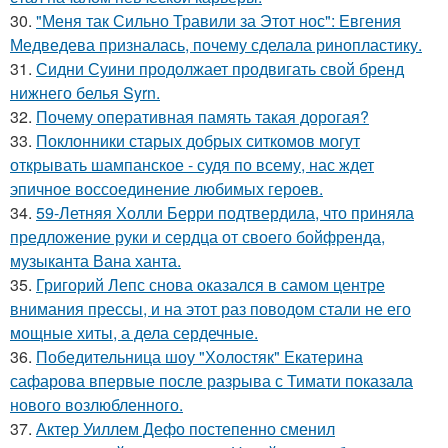
30.
"Меня так Сильно Травили за Этот нос": Евгения
Медведева призналась, почему сделала ринопластику.
31.
Сидни Суини продолжает продвигать свой бренд
нижнего белья Syrn.
32.
Почему оперативная память такая дорогая?
33.
Поклонники старых добрых ситкомов могут
открывать шампанское - судя по всему, нас ждет
эпичное воссоединение любимых героев.
34.
59-Летняя Холли Берри подтвердила, что приняла
предложение руки и сердца от своего бойфренда,
музыканта Вана ханта.
35.
Григорий Лепс снова оказался в самом центре
внимания прессы, и на этот раз поводом стали не его
мощные хиты, а дела сердечные.
36.
Победительница шоу "Холостяк" Екатерина
сафарова впервые после разрыва с Тимати показала
нового возлюбленного.
37.
Актер Уиллем Дефо постепенно сменил