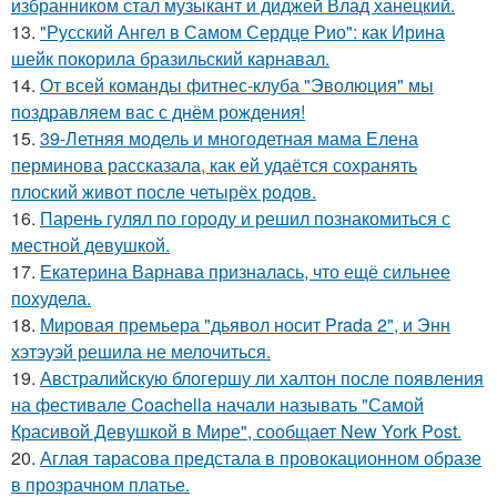
избранником стал музыкант и диджей Влад ханецкий.
13.
"Русский Ангел в Самом Сердце Рио": как Ирина
шейк покорила бразильский карнавал.
14.
От всей команды фитнес-клуба "Эволюция" мы
поздравляем вас с днём рождения!
15.
39-Летняя модель и многодетная мама Елена
перминова рассказала, как ей удаётся сохранять
плоский живот после четырёх родов.
16.
Парень гулял по городу и решил познакомиться с
местной девушкой.
17.
Екатерина Варнава призналась, что ещё сильнее
похудела.
18.
Мировая премьера "дьявол носит Prada 2", и Энн
хэтэуэй решила не мелочиться.
19.
Австралийскую блогершу ли халтон после появления
на фестивале Coachella начали называть "Самой
Красивой Девушкой в Мире", сообщает New York Post.
20.
Аглая тарасова предстала в провокационном образе
в прозрачном платье.