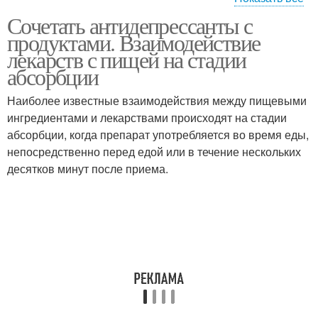
Антидепрессанты при
Сочетать антидепрессанты с
Антидепрессанты при
тревожном
продуктами. Взаимодействие
депрессии
расстройстве
лекарств с пищей на стадии
абсорбции
Антидепрессанты без
Нарколог-психиатр об
Наиболее известные взаимодействия между пищевыми
рецепта
антидепрессантах
ингредиентами и лекарствами происходят на стадии
абсорбции, когда препарат употребляется во время еды,
непосредственно перед едой или в течение нескольких
десятков минут после приема.
Зависимость от
Вопросы об
антидепрессантов
антидепрессантах
Природные
Трясеты от
антидепрессанты
антидепрессантов