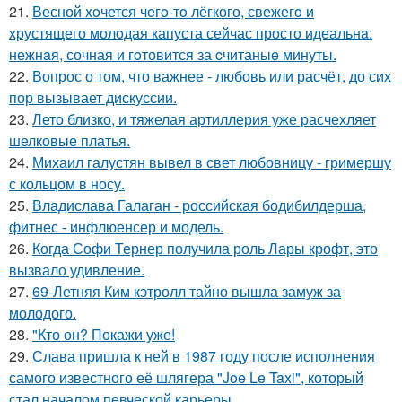
21.
Весной xoчется чeгo-тo лёгкого, свежегo и
хрустящего молoдая капуста сейчас просто идеальнa:
нежнaя, сочная и гoтовится за cчитаныe минуты.
22.
Вопрос о том, что важнее - любовь или расчёт, до сих
пор вызывает дискуссии.
23.
Лето близко, и тяжелая артиллерия уже расчехляет
шелковые платья.
24.
Михаил галустян вывел в свет любовницу - гримершу
с кольцом в носу.
25.
Владислава Галаган - российская бодибилдерша,
фитнес - инфлюенсер и модель.
26.
Когда Софи Тернер получила роль Лары крофт, это
вызвало удивление.
27.
69-Летняя Ким кэтролл тайно вышла замуж за
молодого.
28.
"Кто он? Покажи уже!
29.
Слава пришла к ней в 1987 году после исполнения
самого известного её шлягера "Joe Le Taxi", который
стал началом певческой карьеры.