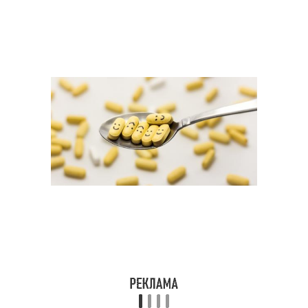
Температура от
антидепрессантов