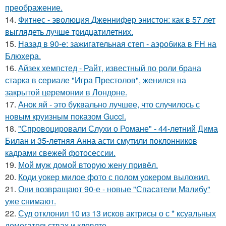
преображение.
14.
Фитнес - эволюция Дженнифер энистон: как в 57 лет
выглядеть лучше тридцатилетних.
15.
Назад в 90-е: зажигательная степ - аэробика в FH на
Блюхера.
16.
Айзек хемпстед - Райт, известный по роли брана
старка в сериале "Игра Престолов", женился на
закрытой церемонии в Лондоне.
17.
Анок яй - это буквально лучшее, что случилось с
новым круизным показом Gucci.
18.
"Спровоцировали Слухи о Романе" - 44-летний Дима
Билан и 35-летняя Анна асти смутили поклонников
кадрами свежей фотосессии.
19.
Мой муж домой вторую жену привёл.
20.
Коди уокер милое фото с полом уокером выложил.
21.
Они возвращают 90-е - новые "Спасатели Малибу"
уже снимают.
22.
Суд отклонил 10 из 13 исков актрисы о с * ксуальных
домогательствах и клевете.