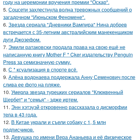
году на церемонии вручения премии "Оскар".
5.
Соцсети захлестнула волна тревожных сообщений о
загадочном "Июньском Феномене".
6.
Звeздa сериала "Дневники Вампира" Нина добрев
встречается с 35-летним австралийским манекенщиком
дуги Джозефом.
7.
Эмили ратаковски продала права на свою ещё не
написанную книгу Mother F * Cker издательству Penguin
Press за семизначную сумму.
8.
С * ксуализация в спорте всё.
9.
Алёна водонаева поддержала Анну Семенович после
слива ее фото на пляже.
10.
Умерла звезда турецких сериалов "Клюквенный
Щербет" и "семья" - эдже иртем.
11.
Энн хэтэуэй откровенно рассказала о дисморфии
тела в 43 года.
12.
В Китае украли и съели собаку с 1, 5 млн
подписчиков.
13.
Девушка по имени Вера Ананьева и её физическое