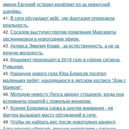
имени Евгений устроил конфликт из-за невкусной
шаурмы.
41.
В сети обсуждают кейс, где фантазия опередила
реальность.
42.
Соседов выступил против появления Маргариты
овсянниковои в новогоднем эфире.
43.
Актриса Эмилия Кларк - за естественность, а не за
вечную молодость.
44.
Инцидент произошёл в 2018 году в городе сегарча,
Румыния.
45.
Накануне нового года Юра Борисов посетил
маленьких ребят, находящихся в детском хосписе "Дом с
Маяком".
46.
Молодую невесту Лепса аврору стошнило, когда она
вспомнила поцелуй с пожилым женихом.
47.
Ксения Бородина снова в центре внимания - её
фигура вызывает массу обсуждений в сети.
48.
Чтобы не набрать вес после новогодних каникул,
Алсу решила сбросить лишние килограммы заранее.