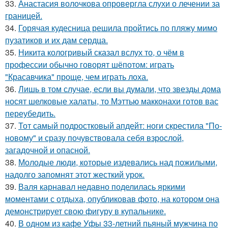
33.
Анастасия волочкова опровергла слухи о лечении за
границей.
34.
Горячая кудесница решила пройтись по пляжу мимо
пузатиков и их дам сердца.
35.
Никита кологривый сказал вслух то, о чём в
профессии обычно говорят шёпотом: играть
"Красавчика" проще, чем играть лоха.
36.
Лишь в том случае, если вы думали, что звезды дома
носят шелковые халаты, то Мэттью макконахи готов вас
переубедить.
37.
Тот самый подростковый апдейт: ноги скрестила "По-
новому" и сразу почувствовала себя взрослой,
загадочной и опасной.
38.
Молодые люди, которые издевались над пожилыми,
надолго запомнят этот жесткий урок.
39.
Валя карнавал недавно поделилась яркими
моментами с отдыха, опубликовав фото, на котором она
демонстрирует свою фигуру в купальнике.
40.
В одном из кафе Уфы 33-летний пьяный мужчина по