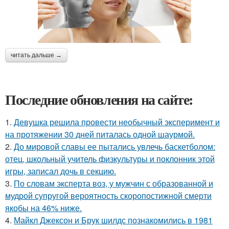
читать дальше →
Последние обновления на сайте:
1.
Девушка решила провести необычный эксперимент и
на протяжении 30 дней питалась одной шаурмой.
2.
До мировой славы ее пытались увлечь баскетболом:
отец, школьный учитель физкультуры и поклонник этой
игры, записал дочь в секцию.
3.
По словам эксперта воз, у мужчин с образованной и
мудрой супругой вероятность скоропостижной смерти
якобы на 46% ниже.
4.
Майкл Джексон и Брук шилдс познакомились в 1981