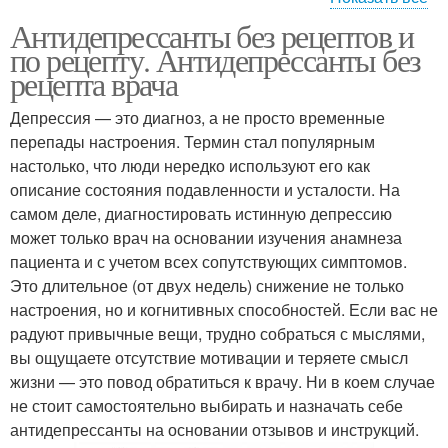
Антидепрессанты без рецептов и
Сильный
Эффективные
по рецепту. Антидепрессанты без
антидепрессант
антидепрессанты
рецепта врача
Депрессия — это диагноз, а не просто временные
Трициклические
перепады настроения. Термин стал популярным
Средство от депрессии
антидепрессанты
настолько, что люди нередко используют его как
описание состояния подавленности и усталости. На
самом деле, диагностировать истинную депрессию
Антидепрессанты при
может только врач на основании изучения анамнеза
Нарколог-психиатр об
тревожном
пациента и с учетом всех сопутствующих симптомов.
антидепрессантах
расстройстве
Это длительное (от двух недель) снижение не только
настроения, но и когнитивных способностей. Если вас не
радуют привычные вещи, трудно собраться с мыслями,
Транквилизаторы при
Современные
вы ощущаете отсутствие мотивации и теряете смысл
депрессии
антидепрессанты
жизни — это повод обратиться к врачу. Ни в коем случае
не стоит самостоятельно выбирать и назначать себе
антидепрессанты на основании отзывов и инструкций.