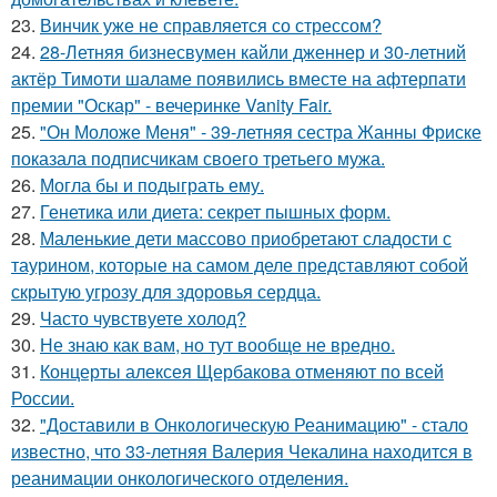
23.
Винчик уже не справляется со стрессом?
24.
28-Летняя бизнесвумен кайли дженнер и 30-летний
актёр Тимоти шаламе появились вместе на афтерпати
премии "Оскар" - вечеринке Vanity Fair.
25.
"Он Моложе Меня" - 39-летняя сестра Жанны Фриске
показала подписчикам своего третьего мужа.
26.
Могла бы и подыграть ему.
27.
Генетика или диета: секрет пышных форм.
28.
Маленькие дети массово приобретают сладости с
таурином, которые на самом деле представляют собой
скрытую угрозу для здоровья сердца.
29.
Часто чувствуете холод?
30.
Не знаю как вам, но тут вообще не вредно.
31.
Концерты алексея Щербакова отменяют по всей
России.
32.
"Доставили в Онкологическую Реанимацию" - стало
известно, что 33-летняя Валерия Чекалина находится в
реанимации онкологического отделения.