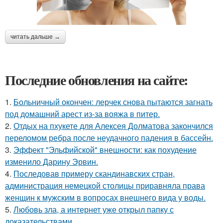
читать дальше →
Последние обновления на сайте:
1.
Больничный окончен: лерчек снова пытаются загнать
под домашний арест из-за вояжа в питер.
2.
Отдых на пхукете для Алексея Долматова закончился
переломом ребра после неудачного падения в бассейн.
3.
Эффект "Эльфийской" внешности: как похудение
изменило Дарину Эрвин.
4.
Последовав примеру скандинавских стран,
администрация немецкой столицы приравняла права
женщин к мужским в вопросах внешнего вида у воды.
5.
Любовь зла, а интернет уже открыл папку с
доказательствами.