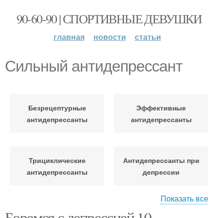
90-60-90 | СПОРТИВНЫЕ ДЕВУШКИ
главная
новости
статьи
Сильный антидепрессант
Безрецептурные
Эффективные
антидепрессанты
антидепрессанты
Трициклические
Антидепрессанты при
антидепрессанты
депрессии
Показать все
Антидепрессанты при
Боремся с депрессией 10
Антидепрессанты без