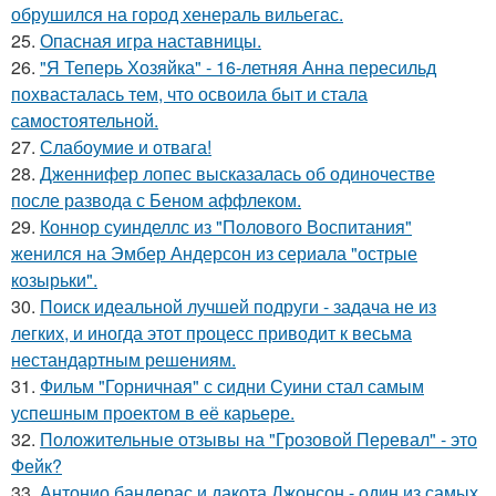
обрушился на город хенераль вильегас.
25.
Опасная игра наставницы.
26.
"Я Теперь Хозяйка" - 16-летняя Анна пересильд
похвасталась тем, что освоила быт и стала
самостоятельной.
27.
Слабоумие и отвага!
28.
Дженнифер лопес высказалась об одиночестве
после развода с Беном аффлеком.
29.
Коннор суинделлс из "Полового Воспитания"
женился на Эмбер Андерсон из сериала "острые
козырьки".
30.
Поиск идеальной лучшей подруги - задача не из
легких, и иногда этот процесс приводит к весьма
нестандартным решениям.
31.
Фильм "Горничная" с сидни Суини стал самым
успешным проектом в её карьере.
32.
Положительные отзывы на "Грозовой Перевал" - это
Фейк?
33.
Антонио бандерас и дакота Джонсон - один из самых