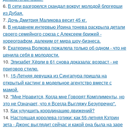
6.
В сети разгорелся скандал вокруг молодой блогерши
из Дубая.
7.
Дочь Дмитрия Маликова весит 45 кг.
8.
В недавнем интервью Ирина тонева раскрыла детали
своего семейного союза с Алексеем брижей -
хореографом, далеким от мира шоу-бизнеса.
9.
Екатерина Волкова пожалела только об одном - что не
ценила себя в молодости.
10.
Элизабет Хёрли в 61 снова доказала: возраст - не
приговор стилю.
11.
15-Летняя девушка из Сингапура пришла на
открытый кастинг в модельное агентство вместе с
мамой.
12.
"Мне Нравится, Когда мне Говорят Комплименты, но
это не Означает, что я Всегда Выгляжу Безупречно".
13.
Как улучшить координацию движений?
14.
Настоящая королева готики: как 55-летняя Кэтрин
зета - Джонс выглядит сейчас и какой она была на заре