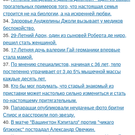
трогательных примеров того, что настоящая семья
строится не на биологии, а на искренней любви.
34.
Здоровье Анджелины Джоли вызывает у медиков
беспокойство.
35.
29-Летний Арон, один из сыновей Роберта де ниро,
решил стать женщиной.
36.
17-Летняя дочь валерии Гай германики впервые
стала мамой.
37.
По мнению специалистов, начиная с 36 лет, тело
постепенно утрачивает от 3 до 5% мышечной массы
каждые десять лет.
38.
Кто бы мог подумать, что старый знакомый из
приставки может настолько сильно измениться и стать
по-настоящему притягательным.
39.
Папарацци опубликовали неудачные фото бритни
Спирс и расстроили поп-звезду.
40.
В матче "Вашингтон Кэпиталз" против "чикаго
блэкхокс" пострадал Александр Овечкин.