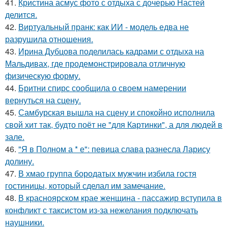
41.
Кристина асмус фото с отдыха с дочерью Настей
делится.
42.
Виртуальный пранк: как ИИ - модель едва не
разрушила отношения.
43.
Ирина Дубцова поделилась кадрами с отдыха на
Мальдивах, где продемонстрировала отличную
физическую форму.
44.
Бритни спирс сообщила о своем намерении
вернуться на сцену.
45.
Самбурская вышла на сцену и спокойно исполнила
свой хит так, будто поёт не "для Картинки", а для людей в
зале.
46.
"Я в Полном а * е": певица слава разнесла Ларису
долину.
47.
В хмао группа бородатых мужчин избила гостя
гостиницы, который сделал им замечание.
48.
В красноярском крае женщина - пассажир вступила в
конфликт с таксистом из-за нежелания подключать
наушники.