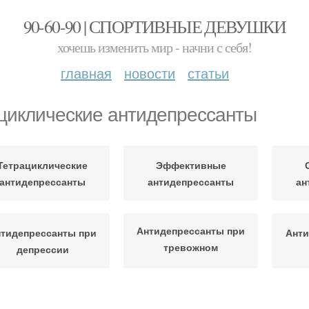
90-60-90 | СПОРТИВНЫЕ ДЕВУШКИ
хочешь изменить мир - начни с себя!
главная
новости
статьи
циклические антидепрессанты
Тетрациклические
Эффективные
антидепрессанты
антидепрессанты
ан
Антидепрессанты при
тидепрессанты при
Анти
тревожном
депрессии
расстройстве
Природные
Нарколог-психиатр об
З