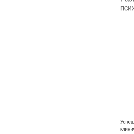
пси
Успеш
клини