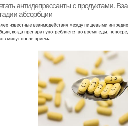
антидепрессанты
антидепрессантах
ан
етать антидепрессанты с продуктами. Вз
стадии абсорбции
лее известные взаимодействия между пищевыми ингредиен
Трясеты от
Температура от
бции, когда препарат употребляется во время еды, непосре
антидепрессантов
антидепрессантов
ков минут после приема.