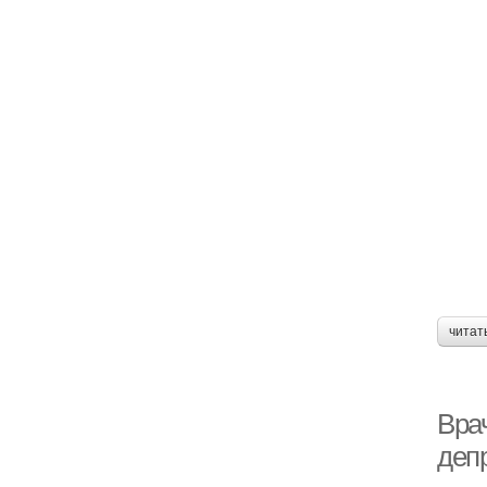
читат
Вра
деп