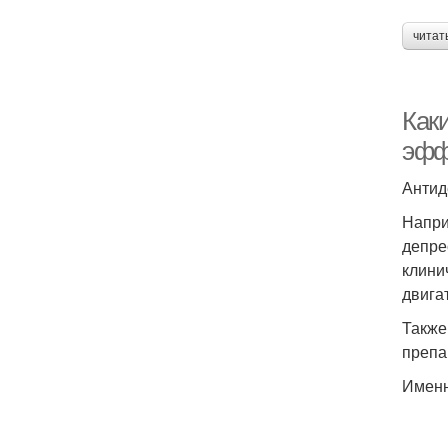
читат
Как
эфф
Антид
Напри
депре
клини
двига
Также
препа
Именн