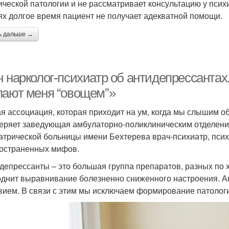
ической патологии и не рассматривает консультацию у псих
ях долгое время пациент не получает адекватной помощи.
ь дальше →
ч нарколог-психиатр об антидепрессанта
лают меня “овощем”»
я ассоциация, которая приходит на ум, когда мы слышим об
веряет заведующая амбулаторно-поликлиническим отделени
атрической больницы имени Бехтерева врач-психиатр, псих
остраненных мифов.
депрессанты – это большая группа препаратов, разных по х
однит выравнивание болезненно сниженного настроения. 
вием. В связи с этим мы исключаем формирование патологи