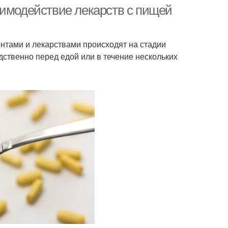
тидепрессантов
антидепрессантах
аимодействие лекарств с пищей
тами и лекарствами происходят на стадии
дственно перед едой или в течение нескольких