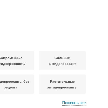
Современные
Сильный
тидепрессанты
антидепрессант
депрессанты без
Растительные
рецепта
антидепрессанты
Показать все
ависимость от
Вопросы об