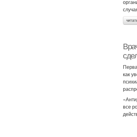
орган
случа
читат
Вра
сде
Перва
как у
психи
распр
«Анти
все р
дейст