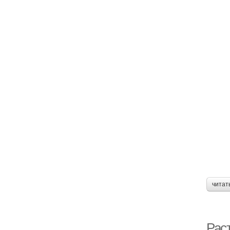
читат
Рас