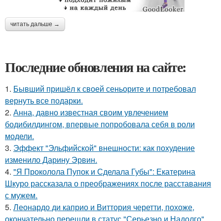
читать дальше →
Последние обновления на сайте:
1.
Бывший пришёл к своей сеньорите и потребовал
вернуть все подарки.
2.
Анна, давно известная своим увлечением
бодибилдингом, впервые попробовала себя в роли
модели.
3.
Эффект "Эльфийской" внешности: как похудение
изменило Дарину Эрвин.
4.
"Я Проколола Пупок и Сделала Губы": Екатерина
Шкуро рассказала о преображениях после расставания
с мужем.
5.
Леонардо ди каприо и Виттория черетти, похоже,
окончательно перешли в статус "Серьезно и Надолго".