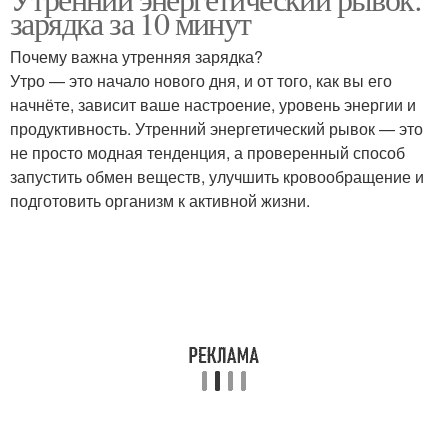
Зарядка для улучшения
зарядка за 10 минут
питанием
Почему важна утренняя зарядка?
Утро — это начало нового дня, и от того, как вы его
Зарядка без
Зарядка с постоянным
начнёте, зависит ваше настроение, уровень энергии и
спортивного инвентаря
током
продуктивность. Утренний энергетический рывок — это
не просто модная тенденция, а проверенный способ
запустить обмен веществ, улучшить кровообращение и
подготовить организм к активной жизни.
Медленная зарядка