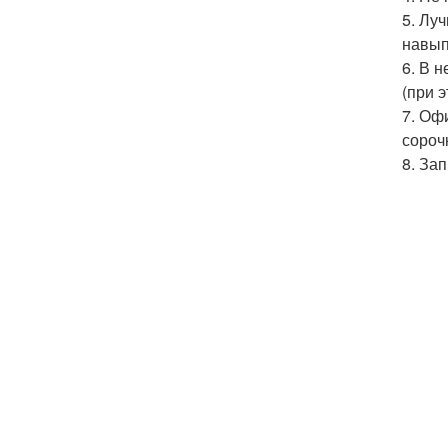
5. Лу
навып
6. В 
(при 
7. Оф
сороч
8. За