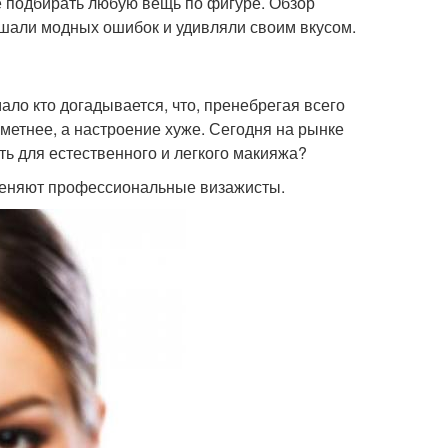
е подбирать любую вещь по фигуре. Обзор
ршали модных ошибок и удивляли своим вкусом.
ло кто догадывается, что, пренебрегая всего
метнее, а настроение хуже. Сегодня на рынке
ть для естественного и легкого макияжа?
именяют профессиональные визажисты.