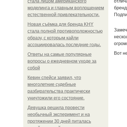
отлич
стала лицом американского
бренд
моделинга и главным воплощением
Подпи
естественной привлекательности.
Новая съёмка для бренда KHY
Замеч
стала полной противоположностью
неско
образу, с которым кайли
огром
ассоциировалась последние годы.
Вот н
Ответы на самые популярные
вопросы о ежедневном уходе за
собой
Кевин спейси заявил, что
многолетние судебные
разбирательства практически
уничтожили его состояние.
Девушка решила провести
необычный эксперимент и на
протяжении 30 дней питалась