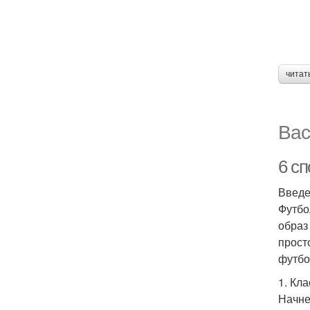
читат
Вас
6 с
Введ
Футбо
образ
прост
футбо
1. Кл
Начне