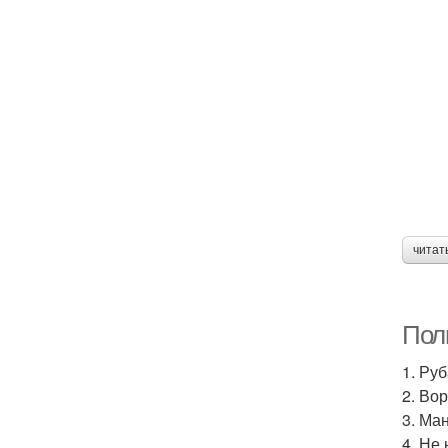
читат
Пол
1. Ру
2. Во
3. Ма
4. Не