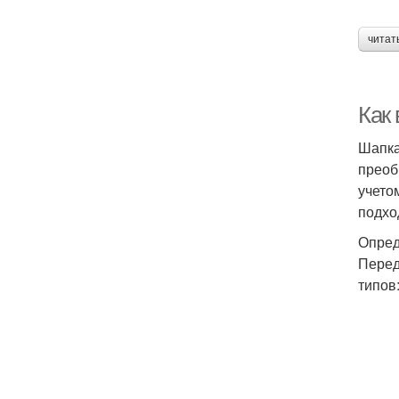
читат
Как
Шапка
преоб
учето
подхо
Опред
Перед
типов