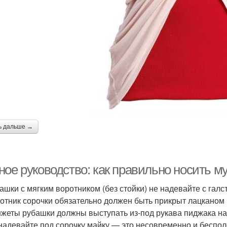
ь дальше →
ное руководство: как правильно носить м
башки с мягким воротником (без стойки) не надевайте с галс
ротник сорочки обязательно должен быть прикрыт лацканом
нжеты рубашки должны выступать из-под рукава пиджака на 
 надевайте под сорочку майку — это несовременно и беспол