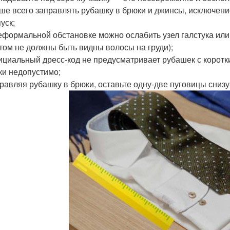
чше всего заправлять рубашку в брюки и джинсы, исключен
уск;
неформальной обстановке можно ослабить узел галстука или
этом не должны быть видны волосы на груди);
ициальный дресс-код не предусматривает рубашек с коротки
ки недопустимо;
правляя рубашку в брюки, оставьте одну-две пуговицы снизу