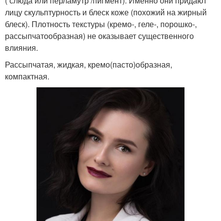
( слюда или перламутр /пигмент). Именно они придают
лицу скульптурность и блеск коже (похожий на жирный
блеск). Плотность текстуры (кремо-, геле-, порошко-,
рассыпчатообразная) не оказывает существенного
влияния.
Рассыпчатая, жидкая, кремо(пасто)образная,
компактная.