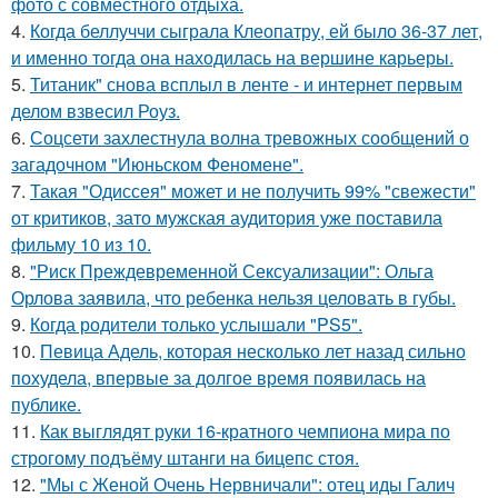
фото с совместного отдыха.
4.
Когда беллуччи сыграла Клеопатру, ей было 36-37 лет,
и именно тогда она находилась на вершине карьеры.
5.
Титаник" снова всплыл в ленте - и интернет первым
делом взвесил Роуз.
6.
Соцсети захлестнула волна тревожных сообщений о
загадочном "Июньском Феномене".
7.
Такая "Одиссея" может и не получить 99% "свежести"
от критиков, зато мужская аудитория уже поставила
фильму 10 из 10.
8.
"Риск Преждевременной Сексуализации": Ольга
Орлова заявила, что ребенка нельзя целовать в губы.
9.
Когда родители только услышали "PS5".
10.
Певица Адель, которая несколько лет назад сильно
похудела, впервые за долгое время появилась на
публике.
11.
Как выглядят руки 16-кратного чемпиона мира по
строгому подъёму штанги на бицепс стоя.
12.
"Мы с Женой Очень Нервничали": отец иды Галич