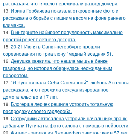
рассказали, что тяжело переживали развод дочери.
13.
Ирина Горбачева показала откровенные фото и
рассказала о борьбе с лишним весом на фоне раннего
климакса.
14.
В интернете набирает популярность максимально
простой рецепт летнего десерта.
15.
20-21 Июня в Санкт-петербурге прошли
соревнования по триатлону "медный всадник 51.
16.
Девушка заявила, что нашла мышь в банке
газировки, но история обернулась неожиданным
поворотом.
17.
"Я Чувствовала Себя Сломанной": любовь Аксенова
рассказала, что пережила сексуализированное
домогательство в 17 лет.
18.
Блогерша лерчек решила устроить тотальную
распродажу своего гардероба.
19.
Сотрудники автосалона устроили начальнику пранк:
добавили Путина на фото салона с помощью нейросети.
20.
Фитнес - эволюция Дженнифер энистон: как в 57 лет