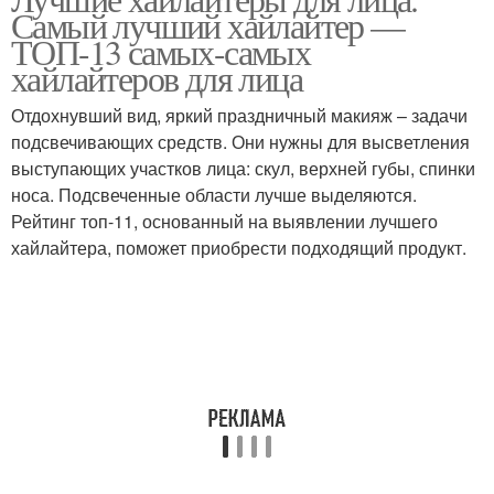
Кремовые хайлайтеры
Бюджетный хайлайтер
Самый лучший хайлайтер —
ТОП-13 самых-самых
хайлайтеров для лица
Отдохнувший вид, яркий праздничный макияж – задачи
Хайлайтер для эффекта
Пудровые хайлайтеры
подсвечивающих средств. Они нужны для высветления
выступающих участков лица: скул, верхней губы, спинки
носа. Подсвеченные области лучше выделяются.
Рейтинг топ-11, основанный на выявлении лучшего
Хайлайтеры в стике
хайлайтера, поможет приобрести подходящий продукт.