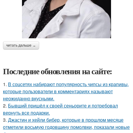
читать дальше →
Последние обновления на сайте:
1.
В соцсетях набирают популярность чипсы из крапивы,
которые пользователи в комментариях называют
неожиданно вкусными.
2.
Бывший пришёл к своей сеньорите и потребовал
вернуть все подарки.
3.
Джастин и хейли бибер, которые в прошлом месяце
отметили восьмую годовщину помолвки, показали новые