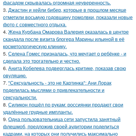
фасадом скрывалась огромная неуверенность.
3.
Джастин и хейли бибер, которые в прошлом месяце
отметили восьмую годовщину помолвки, показали новые
фото с совместного отдыха.
4.
Жена Курбана Омарова Валерия оказалась в центре
скандала после визита блогера Марины ильиной в её
косметологическую клинику.
5.
Селена Гомес призналась, что мечтает о ребёнке - и
сделала это трогательно и честно.
6.
Анита Кобелева подверглась критике, показав свою
овуляцию.
7.
"Сексуальность - это не Картинка": Ани Лорак
поделилась мыслями о привлекательности и
сексуальности.
8.
Силикон пошёл по рукам: россиянки продают свои
удалённые грудные импланты.
9.
Одна пользовательница сети запустила занятный
флешмоб, предложив своей аудитории поделиться
кадрами, на которых они получились максимально