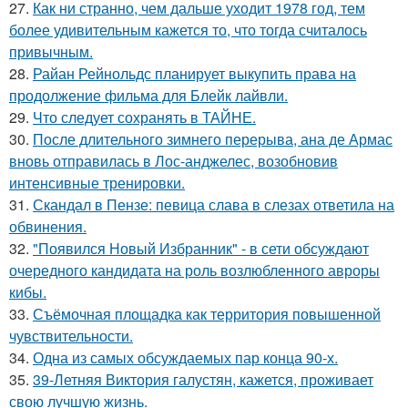
27.
Как ни странно, чем дальше уходит 1978 год, тем
более удивительным кажется то, что тогда считалось
привычным.
28.
Райан Рейнольдс планирует выкупить права на
продолжение фильма для Блейк лайвли.
29.
Что следует сохранять в ТАЙНЕ.
30.
После длительного зимнего перерыва, ана де Армас
вновь отправилась в Лос-анджелес, возобновив
интенсивные тренировки.
31.
Скандал в Пензе: певица слава в слезах ответила на
обвинения.
32.
"Появился Новый Избранник" - в сети обсуждают
очередного кандидата на роль возлюбленного авроры
кибы.
33.
Съёмочная площадка как территория повышенной
чувствительности.
34.
Одна из самых обсуждаемых пар конца 90-х.
35.
39-Летняя Виктория галустян, кажется, проживает
свою лучшую жизнь.