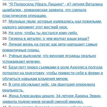
36.
"Я Попросила Убрать Лишнее" - 47-летняя Виталина
цымбалюк - романовская заявила, что сделала
пластическую операцию.
37.
Молодые люди, которые издевались над пожилыми,
надолго запомнят этот жесткий урок.
38.
Не хочу, чтобы ты достался кому-либо.
39.
Гигиена в деталях: о чем молчат ваши вещи?
40.
Личная жизнь на паузе: как дети нарушают самые
романтичные планы.
41.
Учёные выяснили, что женские ягодицы реально
успокаивают мужчин.
42.
Брэд питт перед съемками в роли Ахиллеса полгода
потратил на подготовку, чтобы привести себя в форму и
обучиться навыкам владения мечом.
43.
В сети обсуждают кейс, где фантазия опередила
реальность.
44.
Жена Александра цекало, 34-летняя Дарина Эрвин,
удивила подписчиков резкой сменой имиджа.