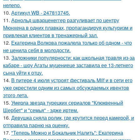
нелепо.
10.
Артикул WB - 247813745.
11.
Арнольд шварценеггер разгуливает по центру
Мюнхена в одних плавках, пропагандируя культуризм и
привлекая клиентов в тренажерный зал.
12.
Екатерина Волкова пожалела только об одном - что
не ценила себя в молодости.
13.
Заложники популярности: как школьная травля из-за
кабаре - шоу Агаты муцениеце заставила ее 13-летнего
сына уйти к отцу.
14.
В питере 4 июля устроят фестиваль Milf и в сети его
уже окрестили одним из самых обсуждаемых ивентов
этого лета.
15.
Умерла звезда турецких сериалов "Клюквенный
Щербет" и "семья" - эдже иртем.
16.
Девушка сняла ролик, где крутится перед камерой, и
отправила парню на оценку.
17.
"Теперь Можно и Бокальчик Налить": Екатерина