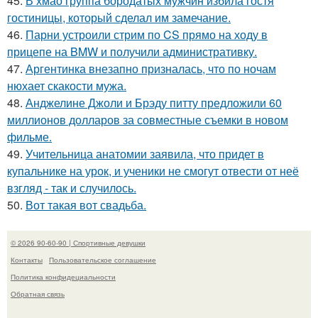
45.
В хмао группа бородатых мужчин избила гостя
гостиницы, который сделал им замечание.
46.
Парни устроили стрим по CS прямо на ходу в
прицепе на BMW и получили административку.
47.
Аргентинка внезапно призналась, что по ночам
нюхает скакости мужа.
48.
Анджелине Джоли и Брэду питту предложили 60
миллионов долларов за совместные съемки в новом
фильме.
49.
Учительница анатомии заявила, что придет в
купальнике на урок, и ученики не смогут отвести от неё
взгляд - так и случилось.
50.
Вот такая вот свадьба.
© 2026 90-60-90 | Спортивные девушки
Контакты
Пользовательское соглашение
Политика конфидециальности
Обратная связь