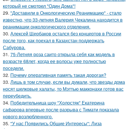
который не смотрел "Один Дома"!
29.
"Доставили в Онкологическую Реанимацию" - стало
известно, что 33-летняя Валерия Чекалина находится в
реанимации онкологического отделения.
30.
Алексей Щербаков остался без концертов в России
после того, как поехал в Казахстан поддержать
Сабурова.
31.
75-Летняя роза саито открыла себя как модель в
возрасте 68лет, когда ее волосы уже полностью
поседели.
32.
Почему оперативная память такая дорогая?
33.
Лишь в том случае, если вы думали, что звезды дома
носят шелковые халаты, то Мэттью макконахи готов вас
переубедить.
34.
Победительница шоу "Холостяк" Екатерина
сафарова впервые после разрыва с Тимати показала
нового возлюбленного.
35.
"У нас Появились Общие Интересы": Лиза