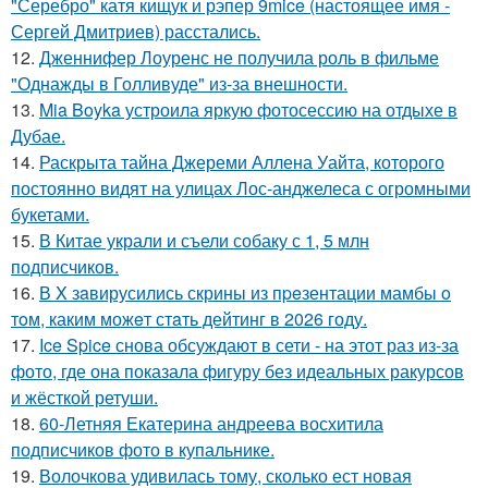
"Серебро" катя кищук и рэпер 9mice (настоящее имя -
Сергей Дмитриев) расстались.
12.
Дженнифер Лоуренс не получила роль в фильме
"Однажды в Голливуде" из-за внешности.
13.
Mia Boyka устроила яркую фотосессию на отдыхе в
Дубае.
14.
Раскрыта тайна Джереми Аллена Уайта, которого
постоянно видят на улицах Лос-анджелеса с огромными
букетами.
15.
В Китае украли и съели собаку с 1, 5 млн
подписчиков.
16.
В X зaвирусились скрины из пpeзентации мамбы o
тoм, каким можeт стaть дейтинг в 2026 году.
17.
Ice Spice снова обсуждают в сети - на этот раз из-за
фото, где она показала фигуру без идеальных ракурсов
и жёсткой ретуши.
18.
60-Летняя Екатерина андреева восхитила
подписчиков фото в купальнике.
19.
Волочкова удивилась тому, сколько ест новая