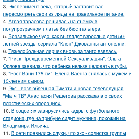
3.
Эксперимент века, который заставит вас
пересмотреть свои взгляды на правильное питание.
4.
Аглая тарасова решилась на съемку в
полупрозрачном платье без бюстгальтера.
5.
Бразильское чудо: как выглядят взрослые дети 50-
летней звезды сериала "Клон" Джованны антонелли.
6.
Тяжелобольная лерчек вновь за танго взялась.
7.
"Риск Преждевременной Сексуализации": Ольга
Орлова заявила, что ребенка нельзя целовать в губы.
8.
"Рост Вани 175 см": Елена Ваенга снялась с мужем и
13-летним сыном.
9.
Экс - возлюбленная Тимати и новая телеведущая
"Матч ТВ" Анастасия Решетова рассказала о своих
пластических операциях.
10.
В соцсетях завирусились кадры с футбольного
стадиона, где на трибуне сидит мужчина, похожий на
Владимира Ильича.
11.
В сети появились слухи, что экс - солистка группы