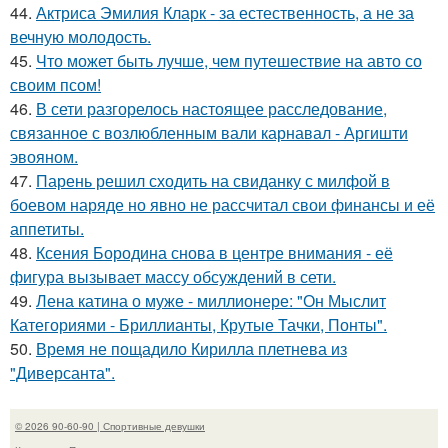
44.
Актриса Эмилия Кларк - за естественность, а не за
вечную молодость.
45.
Что может быть лучше, чем путешествие на авто со
своим псом!
46.
В сети разгорелось настоящее расследование,
связанное с возлюбленным вали карнавал - Аргишти
эвояном.
47.
Парень решил сходить на свиданку с милфой в
боевом наряде но явно не рассчитал свои финансы и её
аппетиты.
48.
Ксения Бородина снова в центре внимания - её
фигура вызывает массу обсуждений в сети.
49.
Лена катина о муже - миллионере: "Он Мыслит
Категориями - Бриллианты, Крутые Тачки, Понты".
50.
Время не пощадило Кирилла плетнева из
"Диверсанта".
© 2026 90-60-90 | Спортивные девушки