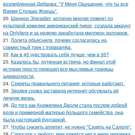
возлюбленная Диброва: "У Меня Ощущение, что ты все
Время Столько Жрешь".
20.
Шеннон Элизабет, которую многие помнят по
культовой комедии американский пирог, создала аккаунт
на Onlyfans и за неделю заработала миллион долларов.
21.
Лолита объяснила, почему согласилась на
совместный трек с Instasamka.
22.
Как в 45 чувствовать себя лучше, чем в 35?
23.
Казалось бы, рутинная встреча, но финал этой
истории просто перешел все мыслимые границы
адекватности.
24.
Секреты правильного питания, которые работают.
25.
Зендея снова заставила интернет обсуждать её
личную жизнь.
26.
До того как Анджелина Джоли стала послом доброй
воли и примерной матерью большого семейства, она
была настоящей бунтаркой.
27.
Чтобы снизить аппетит, не нужно "Сидеть на Салате".
28.
Спросите у любого, мне кажется нет в мире человека,