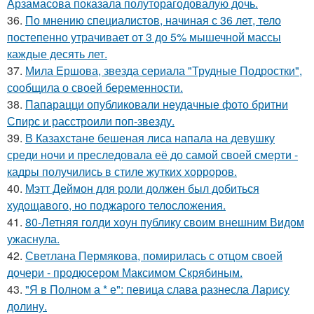
Арзамасова показала полуторагодовалую дочь.
36.
По мнению специалистов, начиная с 36 лет, тело
постепенно утрачивает от 3 до 5% мышечной массы
каждые десять лет.
37.
Мила Ершова, звезда сериала "Трудные Подростки",
сообщила о своей беременности.
38.
Папарацци опубликовали неудачные фото бритни
Спирс и расстроили поп-звезду.
39.
В Казахстане бешеная лиса напала на девушку
среди ночи и преследовала её до самой своей смерти -
кадры получились в стиле жутких хорроров.
40.
Мэтт Деймон для роли должен был добиться
худощавого, но поджарого телосложения.
41.
80-Летняя голди хоун публику своим внешним Видом
ужаснула.
42.
Светлана Пермякова, помирилась с отцом своей
дочери - продюсером Максимом Скрябиным.
43.
"Я в Полном а * е": певица слава разнесла Ларису
долину.