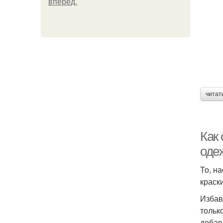
вперёд.
читат
Как 
оде
То, н
краск
Избав
тольк
добав