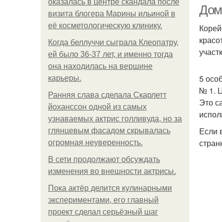
оказалась в центре скандала после
Дом
визита блогера Марины ильиной в
её косметологическую клинику.
Корей
красо
Когда беллуччи сыграла Клеопатру,
участ
ей было 36-37 лет, и именно тогда
она находилась на вершине
5 осо
карьеры.
№ 1. 
Ранняя слава сделала Скарлетт
Это с
йоханссон одной из самых
испол
узнаваемых актрис голливуда, но за
Если 
глянцевым фасадом скрывалась
стран
огромная неуверенность.
В сети продолжают обсуждать
изменения во внешности актрисы.
Пока актёр делится кулинарными
экспериментами, его главный
проект сделал серьёзный шаг