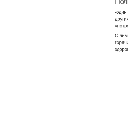
Пол
-один
други
употр
С лим
горяч
здоро