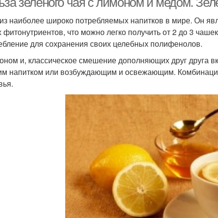
ьза зеленого чая с лимоном и медом. Зе
 из наиболее широко потребляемых напитков в мире. Он яв
х фитонутриентов, что можно легко получить от 2 до 3 чаше
ебление для сохранения своих целебных полифенолов.
оном и, классическое смешение дополняющих друг друга в
им напитком или возбуждающим и освежающим. Комбинация
вья.