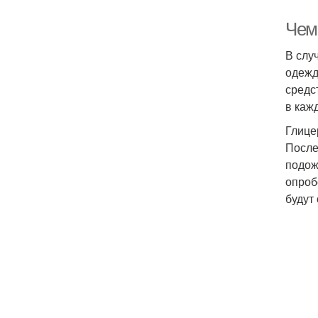
Чем
В слу
одежд
средс
в каж
Глице
После
подож
опроб
будут