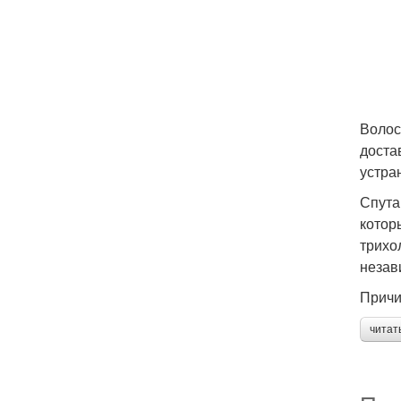
Волос
доста
устра
Спута
котор
трихо
незав
Причи
читат