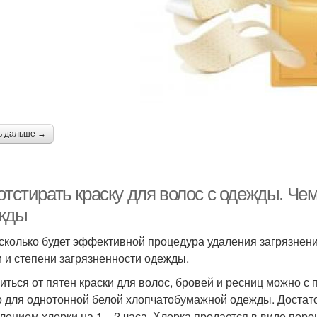
ь дальше →
отстирать краску для волос с одежды. Чем
жды
асколько будет эффективной процедура удаления загрязнений
и и степени загрязненности одежды.
иться от пятен краски для волос, бровей и ресниц можно 
о для однотонной белой хлопчатобумажной одежды. Достато
лением хлорки на 1—2 часа. Хлорка продается в виде порош