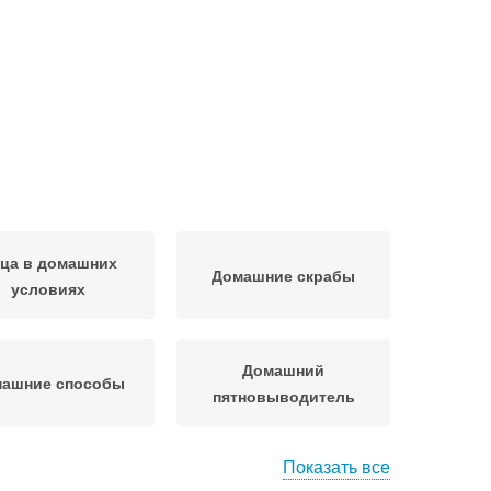
ца в домашних
Домашние скрабы
условиях
Домашний
ашние способы
пятновыводитель
Показать все
пты от простуды
Классические рецепты