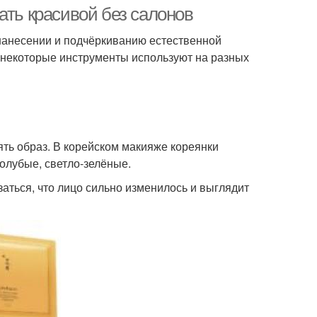
ать красивой без салонов
 нанесении и подчёркиванию естественной
— некоторые инструменты используют на разных
лос в домашних
Маски в домашних
условиях
условиях
епты от перхоти
ять образ. В корейском макияже кореянки
голубые, светло-зелёные.
аться, что лицо сильно изменилось и выглядит