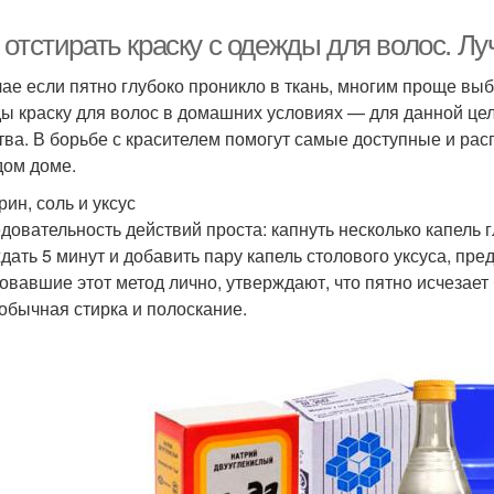
 отстирать краску с одежды для волос. 
чае если пятно глубоко проникло в ткань, многим проще вы
ы краску для волос в домашних условиях — для данной це
тва. В борьбе с красителем помогут самые доступные и ра
дом доме.
рин, соль и уксус
довательность действий проста: капнуть несколько капель
дать 5 минут и добавить пару капель столового уксуса, пре
овавшие этот метод лично, утверждают, что пятно исчезае
 обычная стирка и полоскание.