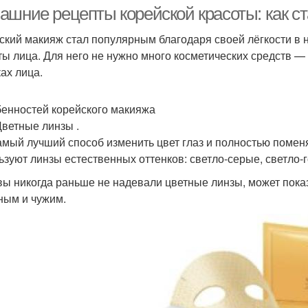
условиях
ашние рецепты корейской красоты: как ст
ский макияж стал популярным благодаря своей лёгкости в
ты лица. Для него не нужно много косметических средств 
Во
Рецепт с мятой и
Простые рецепты
ках лица.
бенностей корейского макияжа
Цветные линзы .
Зуд в домашних
Народные рецепты
Рец
амый лучший способ изменить цвет глаз и полностью помен
условиях
ьзуют линзы естественных оттенков: светло-серые, светло-
вы никогда раньше не надевали цветные линзы, может показ
ным и чужим.