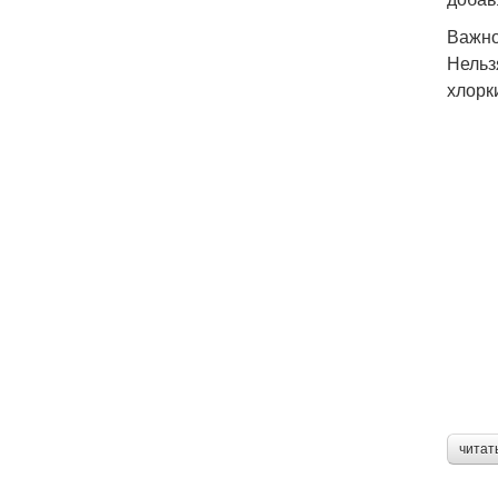
Важн
Нельз
хлорк
читат