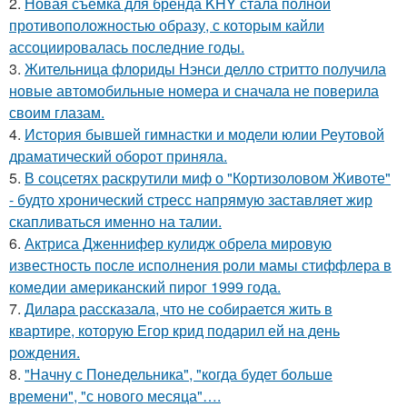
2.
Новая съёмка для бренда KHY стала полной
противоположностью образу, с которым кайли
ассоциировалась последние годы.
3.
Жительница флориды Нэнси делло стритто получила
новые автомобильные номера и сначала не поверила
своим глазам.
4.
История бывшей гимнастки и модели юлии Реутовой
драматический оборот приняла.
5.
В соцсетях раскрутили миф о "Кортизоловом Животе"
- будто хронический стресс напрямую заставляет жир
скапливаться именно на талии.
6.
Актриса Дженнифер кулидж обрела мировую
известность после исполнения роли мамы стиффлера в
комедии американский пирог 1999 года.
7.
Дилара рассказала, что не собирается жить в
квартире, которую Егор крид подарил ей на день
рождения.
8.
"Начну с Понедельника", "когда будет больше
времени", "с нового месяца"….