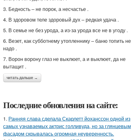
3. Бедность – не порок, а несчастье .
4. В здоровом теле здоровый дух – редкая удача .
5. В семье не без урода, а из-за урода все не в угоду .
6. Везет, как субботнему утопленнику – баню топить не
надо .
7. Ворон ворону глаз не выклюет, а и выклюет, да не
вытащит .
читать дальше →
Последние обновления на сайте:
1.
Ранняя слава сделала Скарлетт йоханссон одной из
самых узнаваемых актрис голливуда, но за глянцевым
фасадом скрывалась огромная неуверенность.