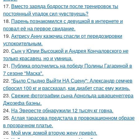
17.
Вместо заряда бодрости после тренировок ты
постоянный упадок сил чувствуешь?
18.
Парень познакомился с девушкой в интернете и
позвал её на первое свидание.
19.
Актрису Анну казючиц спасли от передозировки
успокоительным.
20.
Сын у Юлии Высоцкой и Андрея Кончаловского не
только красавец, но и умница.
21.
Публика ополчились на победу Полины Гагариной в
7 сезоне "Маска".
22.
"Было Стыдно Выйти НА Сцену": Александр семчев
сбросил 100 кг и рассказал, как диабет спас ему жизнь.
23.
Свежие фотографии сына Арнольда шварценеггера
Джозефа баэны.
24.
На Эвересте обнаружили 12 тысяч кг говна.
25.
Аглая тарасова предстала в провокационном образе
в прозрачном платье.
26.
Мой муж домой вторую жену привёл.