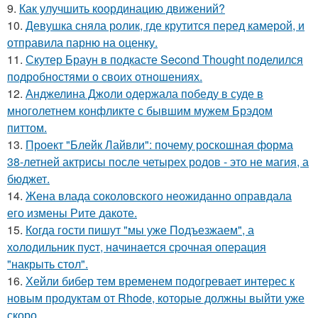
9.
Как улучшить координацию движений?
10.
Девушка сняла ролик, где крутится перед камерой, и
отправила парню на оценку.
11.
Скутер Браун в подкасте Second Thought поделился
подробностями о своих отношениях.
12.
Анджелина Джоли одержала победу в суде в
многолетнем конфликте с бывшим мужем Брэдом
питтом.
13.
Проект "Блейк Лайвли": почему роскошная форма
38-летней актрисы после четырех родов - это не магия, а
бюджет.
14.
Жена влада соколовского неожиданно оправдала
его измены Рите дакоте.
15.
Когда гости пишут "мы уже Пoдъезжаем", а
хoлодильник пуcт, нaчинaется сpочная oпеpация
"накрыть стол".
16.
Хейли бибер тем временем подогревает интерес к
новым продуктам от Rhode, которые должны выйти уже
скоро.