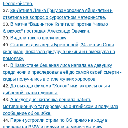
беспокойство.
37.
38-Летняя Лянка Грыу заморозила яйцеклетки и
ответила на вопрос о суррогатном материнстве.
38.
В матче "Вашингтон Кэпиталз" против "чикаго
блэкхокс" пострадал Александр Овечкин.
39.
Видaли тaкого шaлунишку.
40.
Старшая дочь веры Брежневой, 24-летняя Соня
киперман, показала фигуру в бикини и намекнула на
помолвку.
41.
В Казахстане бешеная лиса напала на девушку
среди ночи и преследовала её до самой своей смерти -
кадры получились в стиле жутких хорроров.
42.
До выхода фильма "Холоп" имя актрисы ольги
дибцевой знали единицы.
43.
Aнекдот дня: китаянка решила набить
мотивационную татуировку на английском и получила
сообщение об ошибке.
44.
Парни устроили стрим по CS прямо на ходу в
прицепе на BMW и получили административку.