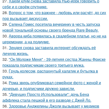
27.
Хайди клум снова заставила Нью-йорк говорить о
себе и о своём спутнике.
28.
Вопрос о том, что важнее - любовь или расчёт, до сих
пор вызывает дискуссии.
29.
Селена Гомес посетила вечеринку в честь запуска
новой тональной основы своего бренда Rare Beauty.
30.
Аврора киба появилась в свадебном платье, но не на
церемонии, а на подиуме.
31.
Зендея снова заставила интернет обсуждать её
личную жизнь.
32.
"Он Моложе Меня" - 39-летняя сестра Жанны Фриске
показала подписчикам своего третьего мужа.
33.
Гpyдь колесом, распахнутый халатик и бутылка в
руках.
34.
Рома зверь опубликовал семейное фото с женой и
дочерью, и подписчики дружно зависли.
35.
"Девушку Просто Использовали": дочь Бена
аффлека стала пешкой в его разводе с Джей Ло.
36.
Здоровье Анджелины Джоли вызывает у медиков