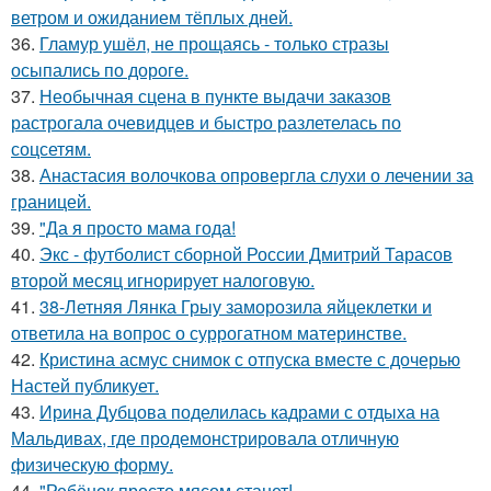
ветром и ожиданием тёплых дней.
36.
Гламур ушёл, не прощаясь - только стразы
осыпались по дороге.
37.
Необычная сцена в пункте выдачи заказов
растрогала очевидцев и быстро разлетелась по
соцсетям.
38.
Анастасия волочкова опровергла слухи о лечении за
границей.
39.
"Да я просто мама года!
40.
Экс - футболист сборной России Дмитрий Тарасов
второй месяц игнорирует налоговую.
41.
38-Летняя Лянка Грыу заморозила яйцеклетки и
ответила на вопрос о суррогатном материнстве.
42.
Кристина асмус снимок с отпуска вместе с дочерью
Настей публикует.
43.
Ирина Дубцова поделилась кадрами с отдыха на
Мальдивах, где продемонстрировала отличную
физическую форму.
44.
"Ребёнок просто мясом станет!