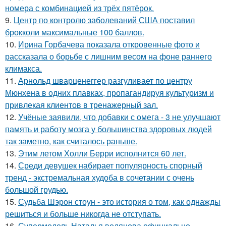
номера с комбинацией из трёх пятёрок.
9.
Центр по контролю заболеваний США поставил
брокколи максимальные 100 баллов.
10.
Ирина Горбачева показала откровенные фото и
рассказала о борьбе с лишним весом на фоне раннего
климакса.
11.
Арнольд шварценеггер разгуливает по центру
Мюнхена в одних плавках, пропагандируя культуризм и
привлекая клиентов в тренажерный зал.
12.
Учёные заявили, что добавки с омега - 3 не улучшают
память и работу мозга у большинства здоровых людей
так заметно, как считалось раньше.
13.
Этим летом Холли Берри исполнится 60 лет.
14.
Среди девушек набирает популярность спорный
тренд - экстремальная худоба в сочетании с очень
большой грудью.
15.
Судьба Шэрон стоун - это история о том, как однажды
решиться и больше никогда не отступать.
16.
Супермодель Наталья водянова официально