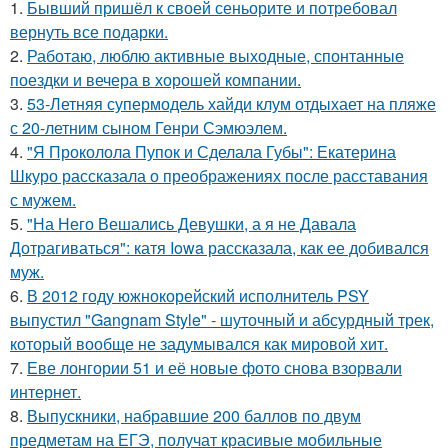
1.
Бывший пришёл к своей сеньорите и потребовал
вернуть все подарки.
2.
Работаю, люблю активные выходные, спонтанные
поездки и вечера в хорошей компании.
3.
53-Летняя супермодель хайди клум отдыхает на пляже
с 20-летним сыном Генри Сэмюэлем.
4.
"Я Проколола Пупок и Сделала Губы": Екатерина
Шкуро рассказала о преображениях после расставания
с мужем.
5.
"На Него Вешались Девушки, а я не Давала
Дотрагиваться": катя Iowa рассказала, как ее добивался
муж.
6.
В 2012 году южнокорейский исполнитель PSY
выпустил "Gangnam Style" - шуточный и абсурдный трек,
который вообще не задумывался как мировой хит.
7.
Еве лонгории 51 и её новые фото снова взорвали
интернет.
8.
Выпускники, набравшие 200 баллов по двум
предметам на ЕГЭ, получат красивые мобильные