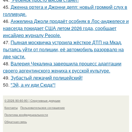
45.
Дженна ортега и Джонни депп: новый громкий слух в
голливуде.
46.
Анжелина Джоли продаёт особняк в Лос-анджелесе и
навсегда покидает США летом 2026 года, сообщает
инсайдер журналу People.
47.
Пьяная москвичка устроила жёсткое ДТП на Мкад,
пытаясь уйти от полиции, её автомобиль разорвало на
две части.
48.
Валерия Чекалина завершила процесс адаптации
своего аргентинского жениха к русской культуре.
49.
Зубастый лежачий полицейский!
50.
"Эй, а ну иди Сюда"!
© 2026 90-60-90 | Спортивные девушки
Контакты
Пользовательское соглашение
Политика конфидециальности
Обратная связь