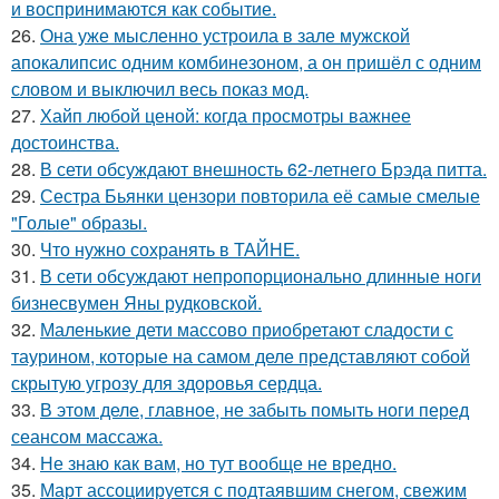
и воспринимаются как событие.
26.
Она уже мысленно устроила в зале мужской
апокалипсис одним комбинезоном, а он пришёл с одним
словом и выключил весь показ мод.
27.
Хайп любой ценой: когда просмотры важнее
достоинства.
28.
В сети обсуждают внешность 62-летнего Брэда питта.
29.
Сестра Бьянки цензори повторила её самые смелые
"Голые" образы.
30.
Что нужно сохранять в ТАЙНЕ.
31.
В сети обсуждают непропорционально длинные ноги
бизнесвумен Яны рудковской.
32.
Маленькие дети массово приобретают сладости с
таурином, которые на самом деле представляют собой
скрытую угрозу для здоровья сердца.
33.
В этом деле, главное, не забыть помыть ноги перед
сеансом массажа.
34.
Не знаю как вам, но тут вообще не вредно.
35.
Март ассоциируется с подтаявшим снегом, свежим