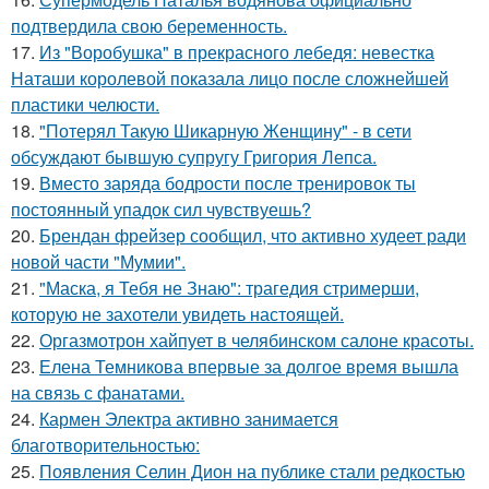
подтвердила свою беременность.
17.
Из "Воробушка" в прекрасного лебедя: невестка
Наташи королевой показала лицо после сложнейшей
пластики челюсти.
18.
"Потерял Такую Шикарную Женщину" - в сети
обсуждают бывшую супругу Григория Лепса.
19.
Вместо заряда бодрости после тренировок ты
постоянный упадок сил чувствуешь?
20.
Брендан фрейзер сообщил, что активно худеет ради
новой части "Мумии".
21.
"Маска, я Тебя не Знаю": трагедия стримерши,
которую не захотели увидеть настоящей.
22.
Оргазмотрон хайпует в челябинском салоне красоты.
23.
Елена Темникова впервые за долгое время вышла
на связь с фанатами.
24.
Кармен Электра активно занимается
благотворительностью:
25.
Появления Селин Дион на публике стали редкостью