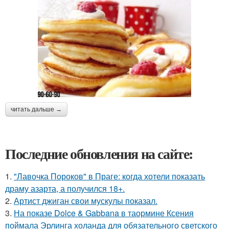
читать дальше →
Последние обновления на сайте:
1.
"Лавочка Пороков" в Праге: когда хотели показать
драму азарта, а получился 18+.
2.
Артист джиган свои мускулы показал.
3.
На показе Dolce & Gabbana в таормине Ксения
поймала Эрлинга холанда для обязательного светского