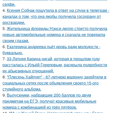
селфи.
4.
Ксения Собчак пошутила в ответ на слухи в телеграм -
каналах о том, что она якобы получила госохрану от
росгвардии.
5.
Жительница флориды Нэнси делло стритто получила
новые автомобильные номера и сначала не поверила
своим глазам.
6.
Екатерина андреева пьёт кровь ради молодости -
буквально.
7.
33-Летняя Карина нигай, которая в прошлом году
рассталась с Ильёй Гореловым, раскрыла подробности
их абьюзивных отношений.
8.
"Плесень Хайпует" - 67-летнюю мадонну захейтили в
социальных сетях после объявления своего 15-ого
студийного альбома.
9.
Выпускники, набравшие 200 баллов по двум
предметам на ЕГЭ, получат красивые мобильные
номера с комбинацией из трёх пятёрок.