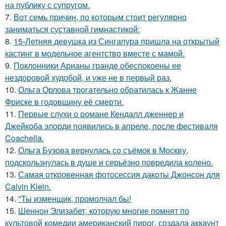
на публику с супругом.
7.
Вот семь причин, по которым стоит регулярно
заниматься суставной гимнастикой:
8.
15-Летняя девушка из Сингапура пришла на открытый
кастинг в модельное агентство вместе с мамой.
9.
Поклонники Арианы гранде обеспокоены ее
нездоровой худобой, и уже не в первый раз.
10.
Ольга Орлова трогательно обратилась к Жанне
Фриске в годовщину её смерти.
11.
Первые слухи о романе Кендалл дженнер и
Джейкоба элорди появились в апреле, после фестиваля
Coachella.
12.
Ольга Бузова вернулась со съёмок в Москву,
подскользнулась в душе и серьёзно повредила колено.
13.
Самая откровенная фотосессия дакоты Джонсон для
Calvin Klein.
14.
"Ты изменщик, промолчал бы!
15.
Шеннон Элизабет, которую многие помнят по
культовой комедии американский пирог, создала аккаунт