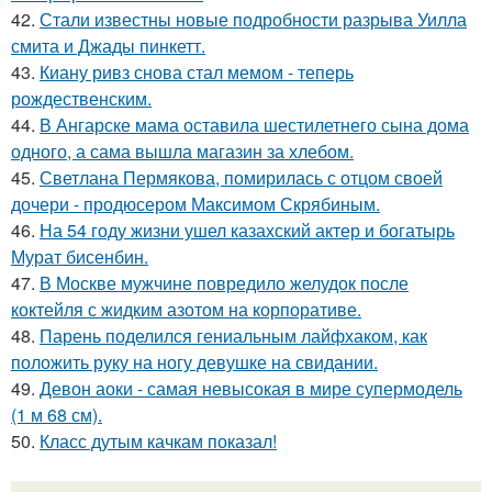
42.
Стали известны новые подробности разрыва Уилла
смита и Джады пинкетт.
43.
Киану ривз снова стал мемом - теперь
рождественским.
44.
В Ангарске мама оставила шестилетнего сына дома
одного, а сама вышла магазин за хлебом.
45.
Светлана Пермякова, помирилась с отцом своей
дочери - продюсером Максимом Скрябиным.
46.
На 54 году жизни ушел казахский актер и богатырь
Мурат бисенбин.
47.
В Москве мужчине повредило желудок после
коктейля с жидким азотом на корпоративе.
48.
Парень поделился гениальным лайфхаком, как
положить руку на ногу девушке на свидании.
49.
Девон аоки - самая невысокая в мире супермодель
(1 м 68 см).
50.
Класс дутым качкам показал!