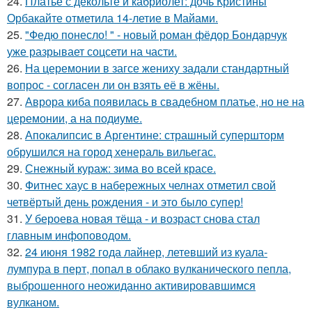
24.
Платье с декольте и кабриолет: дочь Кристины
Орбакайте отметила 14-летие в Майами.
25.
"Федю понесло! " - новый роман фёдор Бондарчук
уже разрывает соцсети на части.
26.
На церемонии в загсе жениху задали стандартный
вопрос - согласен ли он взять её в жёны.
27.
Аврора киба появилась в свадебном платье, но не на
церемонии, а на подиуме.
28.
Апокалипсис в Аргентине: страшный супершторм
обрушился на город хенераль вильегас.
29.
Снежный кураж: зима во всей красе.
30.
Фитнес хаус в набережных челнах отметил свой
четвёртый день рождения - и это было супер!
31.
У бероева новая тёща - и возраст снова стал
главным инфоповодом.
32.
24 июня 1982 года лайнер, летевший из куала-
лумпура в перт, попал в облако вулканического пепла,
выброшенного неожиданно активировавшимся
вулканом.