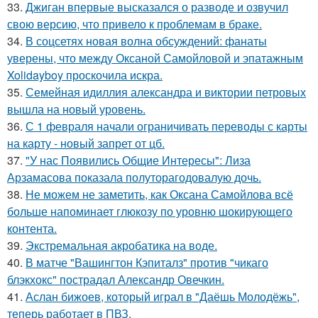
33.
Джиган впервые высказался о разводе и озвучил
свою версию, что привело к проблемам в браке.
34.
В соцсетях новая волна обсуждений: фанаты
уверены, что между Оксаной Самойловой и эпатажным
Xolidayboy проскочила искра.
35.
Семейная идиллия александра и виктории петровых
вышла на новый уровень.
36.
С 1 февраля начали ограничивать переводы с карты
на карту - новый запрет от цб.
37.
"У нас Появились Общие Интересы": Лиза
Арзамасова показала полуторагодовалую дочь.
38.
Не можем не заметить, как Оксана Самойлова всё
больше напоминает глюкозу по уровню шокирующего
контента.
39.
Экстремальная акробатика на воде.
40.
В матче "Вашингтон Кэпиталз" против "чикаго
блэкхокс" пострадал Александр Овечкин.
41.
Аслан бижоев, который играл в "Даёшь Молодёжь",
теперь работает в ПВЗ.