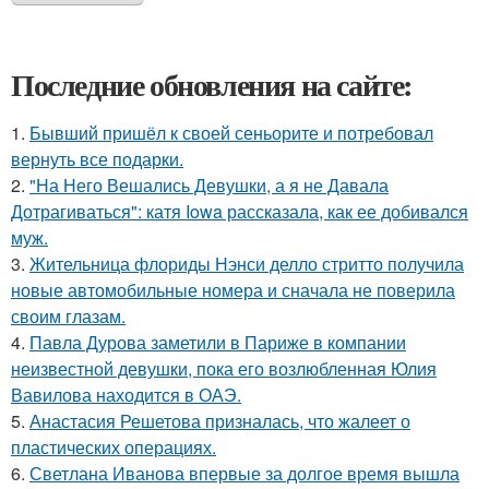
Последние обновления на сайте:
1.
Бывший пришёл к своей сеньорите и потребовал
вернуть все подарки.
2.
"На Него Вешались Девушки, а я не Давала
Дотрагиваться": катя Iowa рассказала, как ее добивался
муж.
3.
Жительница флориды Нэнси делло стритто получила
новые автомобильные номера и сначала не поверила
своим глазам.
4.
Павла Дурова заметили в Париже в компании
неизвестной девушки, пока его возлюбленная Юлия
Вавилова находится в ОАЭ.
5.
Анастасия Решетова призналась, что жалеет о
пластических операциях.
6.
Светлана Иванова впервые за долгое время вышла