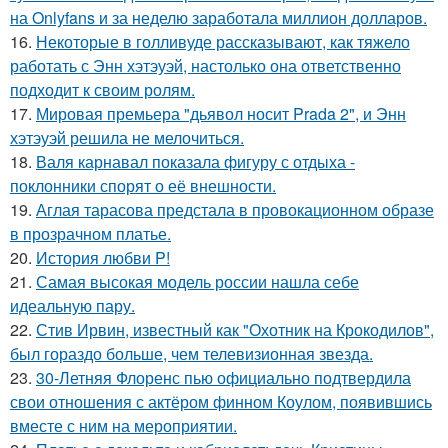
на Onlyfans и за неделю заработала миллион долларов.
16.
Некоторые в голливуде рассказывают, как тяжело
работать с Энн хэтэуэй, настолько она ответственно
подходит к своим ролям.
17.
Мировая премьера "дьявол носит Prada 2", и Энн
хэтэуэй решила не мелочиться.
18.
Валя карнавал показала фигуру с отдыха -
поклонники спорят о её внешности.
19.
Аглая тарасова предстала в провокационном образе
в прозрачном платье.
20.
История любви P!
21.
Самая высокая модель россии нашла себе
идеальную пару.
22.
Стив Ирвин, известный как "Охотник на Крокодилов",
был гораздо больше, чем телевизионная звезда.
23.
30-Летняя Флоренс пью официально подтвердила
свои отношения с актёром финном Коулом, появившись
вместе с ним на мероприятии.