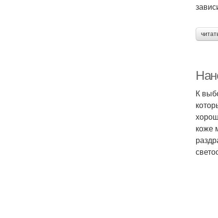
завис
читат
Нан
К выб
котор
хорош
коже 
раздр
свето