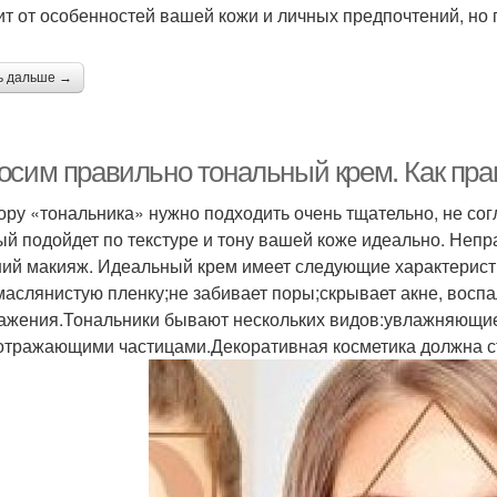
ит от особенностей вашей кожи и личных предпочтений, но
ь дальше →
осим правильно тональный крем. Как пр
ору «тональника» нужно подходить очень тщательно, не сог
ый подойдет по текстуре и тону вашей коже идеально. Неп
ий макияж. Идеальный крем имеет следующие характеристи
маслянистую пленку;не забивает поры;скрывает акне, вос
ажения.Тональники бывают нескольких видов:увлажняющи
отражающими частицами.Декоративная косметика должна ст