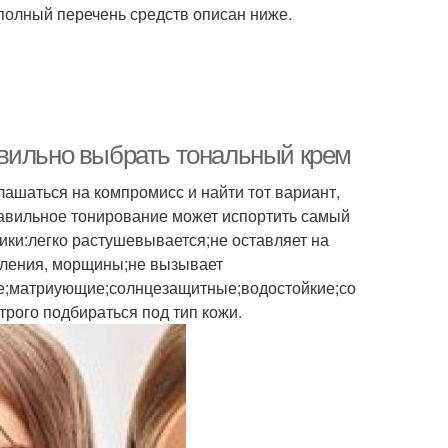
 полный перечень средств описан ниже.
авильно выбрать тональный крем
лашаться на компромисс и найти тот вариант,
равильное тонирование может испортить самый
ки:легко растушевывается;не оставляет на
паления, морщины;не вызывает
е;матриующие;солнцезащитные;водостойкие;со
рого подбираться под тип кожи.