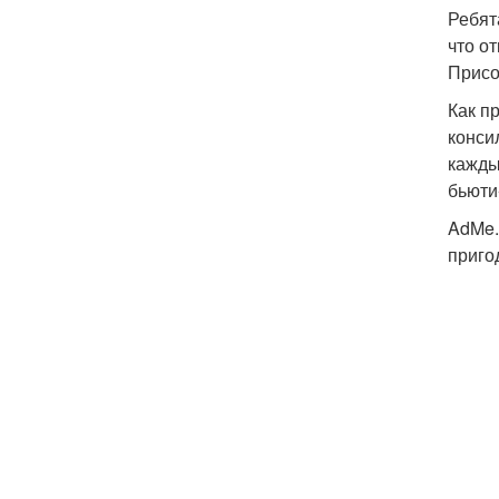
Ребят
что о
Присо
Как п
конси
кажды
бьюти
AdMe.
приго