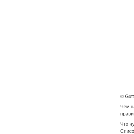
© Get
Чем н
прави
Что н
Списо