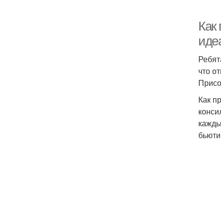
Как 
иде
Ребят
что о
Присо
Как п
конси
кажды
бьюти