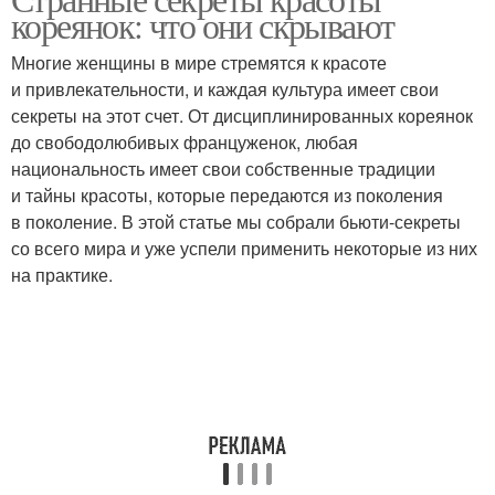
Уход за кожей
Увлажненная кожа
кореянок: что они скрывают
Многие женщины в мире стремятся к красоте
и привлекательности, и каждая культура имеет свои
Люди с идеальной
секреты на этот счет. От дисциплинированных кореянок
Воспаления на коже
кожей
до свободолюбивых француженок, любая
национальность имеет свои собственные традиции
и тайны красоты, которые передаются из поколения
в поколение. В этой статье мы собрали бьюти-секреты
Кожа за неделю
Гладкая кожа
со всего мира и уже успели применить некоторые из них
на практике.
Кожа на теле
Упругая кожа
Идеальный макияж
Кожи при нанесении