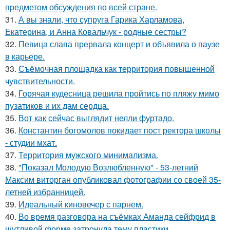
предметом обсуждения по всей стране.
31.
А вы знали, что супруга Гарика Харламова,
Екатерина, и Анна Ковальчук - родные сестры?
32.
Певица слава прервала концерт и объявила о паузе
в карьере.
33.
Съёмочная площадка как территория повышенной
чувствительности.
34.
Горячая кудесница решила пройтись по пляжу мимо
пузатиков и их дам сердца.
35.
Вот как сейчас выглядит нелли фуртадо.
36.
Константин богомолов покидает пост ректора школы
- студии мхат.
37.
Территория мужского минимализма.
38.
"Показал Молодую Возлюбленную" - 53-летний
Максим виторган опубликовал фотографии со своей 35-
летней избранницей.
39.
Идеальный киновечер с парнем.
40.
Во время разговора на съёмках Аманда сейфрид в
шутливой форме затронула тему пластики.