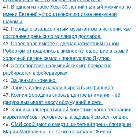
41.
В одном из кафе Уфы 33-летний пьяный мужчина по
имени Евгений устроил конфликт из-за невкусной
шаурмы.
42.
Певица оказалась пятым музыкантом в истории, чье
состояние превысило миллиард долларов.
43.
Павел воля вместе с двенадцатилетним сыном
Робертом отправились в зимнее путешествие в самый
холодный регион земли - приветливую Якутию.
44.
Этот спортсмен олимпийских игр прекрасно
разбирается в фейерверках.
45.
За деньги - конечно!
46.
Ларису долину начали вырезать из фильмов.
47.
Ксения Бородина снова в центре внимания - её
фигура вызывает массу обсуждений в сети.
48.
Хроники альтернативной логистики: когда география
маркетплейсов - условность, а здравый смысл - опция.
49.
СМИ сообщают о смерти 33-летней треш - блогерши
Марии Магдалины - её также называли "Живой