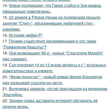
14.
Vogue подтвердил, что Гарри стайлз и Зои кравиц
официально помолвлены.
15.
22 апреля в Fitness House на пулковском прошло
занятие "Степ+", объединившее любителей степ -
аэробики.
16.
История любви P!
17.
Почему существует дискриминация и что такое
"Привилегии Красоты"?
18.
Они возвращают 90-е - новые "Спасатели Малибу"
уже снимают.
19.
Суд отклонил 10 из 13 исков актрисы о с * ксуальных
домогательствах и клевете.
20.
"Федю понесло! " - новый роман фёдор Бондарчук
уже разрывает соцсети на части.
21.
Волочкова заявила, что её приглашали на вечеринки
Эпштейна.
22.
Зендея снова заставила интернет обсуждать её
личную жизнь.