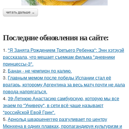
читать дальше →
Последние обновления на сайте:
1.
"Я Занята Рождением Третьего Ребенка": Энн хэтэуэй
рассказала, что мешает съемкам фильма "дневники
принцессы-3".
2.
Банан - не чемпион по калию.
3.
Главным мемом после победы Испании стал её
вратарь, которому Аргентина за весь матч почти не дала
повода напрягаться.
4.
39-Летнюю Анастасию самбурскую, которую мы все
знаем по "Универу", в сети всё чаще называют
"российской Евой Грин".
5.
Арнольд шварценеггер разгуливает по центру
Мюнхена в одних плавках, пропагандируя культуризм и