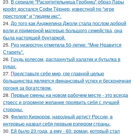
23.
В сериале "Расхитительница Гробниц" образ Лары
крофт достался Софи Тёрнер, известной по "игре
престолов" и "людям икс".
24.
До того как Анджелина Джоли стала послом доброй
воли и примерной матерью большого семейства, она
была настоящей бунтаркой.
25.
Риз уизерспун отметила 50-летие: "Мне Нравится
Стареть".
26.
Гpyдь колесом, распахнутый халатик и бутылка в
руках.
27.
Представьте себе мир, где главной целью
большинства является финансовый успех и бесконечная
погоня за богатством.
28.
Первые смены на новом рабочем месте - это всегда
стресс и огромное желание проявить себя с лучшей
стороны.
29.
Филипп Киркоров, народный артист России, в
интервью назвал себя первым рэпером страны.
30.
Ей было 23 года, а ему - 60: роман, который стал