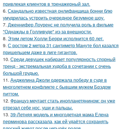
привлекая клиентов в тренажерный зал.
6.
Скандально известная онлифанщица бонни блю
умудрилась устроить очередное безумное шоу.
7.
Дженнифер Лоуренс не получила роль в фильме
"Однажды в Голливуде" из-за внешности.
8.
Этим летом Холли Берри исполнится 60 лет.
9.
С ростом 2 метра 31 сантиметр Мануте бол казался
пришельцем даже в лиге гигантов.
10.
Среди девушек набирает популярность спорный
тренд - экстремальная худоба в сочетании с очень
большой грудью.
11.
Анджелина Джоли одержала победу в суде в
многолетнем конфликте с бывшим мужем Брэдом
питтом.
12.
Француз мечтает стать инопланетянином: он уже
отрезал себе нос, уши и пальцы.
13.
39-Летняя модель и многодетная мама Елена
перминова рассказала, как ей удаётся сохранять
плоский живот после четырёх родов.