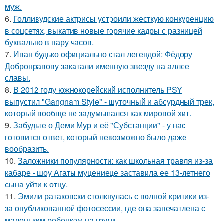
муж.
6.
Голливудские актрисы устроили жесткую конкуренцию
в соцсетях, выкатив новые горячие кадры с разницей
буквально в пару часов.
7.
Иван будько официально стал легендой: Фёдору
Добронравову закатали именную звезду на аллее
славы.
8.
В 2012 году южнокорейский исполнитель PSY
выпустил "Gangnam Style" - шуточный и абсурдный трек,
который вообще не задумывался как мировой хит.
9.
Забудьте о Деми Мур и её "Субстанции" - у нас
готовится ответ, который невозможно было даже
вообразить.
10.
Заложники популярности: как школьная травля из-за
кабаре - шоу Агаты муцениеце заставила ее 13-летнего
сына уйти к отцу.
11.
Эмили ратаковски столкнулась с волной критики из-
за опубликованной фотосессии, где она запечатлена с
маленьким ребенком на груди.