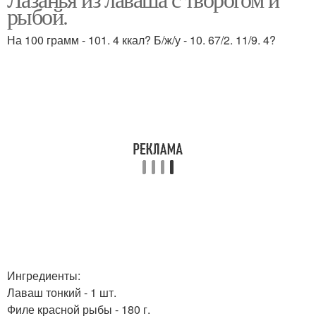
Лазания с фаршем
Лазания со сладким
рыбой.
На 100 грамм - 101. 4 ккал? Б/ж/у - 10. 67/2. 11/9. 4?
Лазания со шпинатом
Ингредиенты:
Лаваш тонкий - 1 шт.
Филе красной рыбы - 180 г.