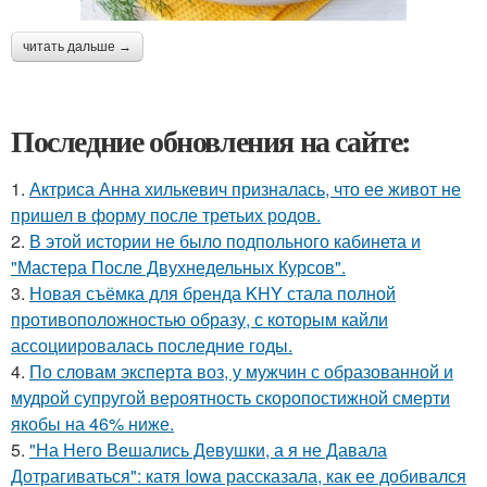
читать дальше →
Последние обновления на сайте:
1.
Актриса Анна хилькевич призналась, что ее живот не
пришел в форму после третьих родов.
2.
В этой истории не было подпольного кабинета и
"Мастера После Двухнедельных Курсов".
3.
Новая съёмка для бренда KHY стала полной
противоположностью образу, с которым кайли
ассоциировалась последние годы.
4.
По словам эксперта воз, у мужчин с образованной и
мудрой супругой вероятность скоропостижной смерти
якобы на 46% ниже.
5.
"На Него Вешались Девушки, а я не Давала
Дотрагиваться": катя Iowa рассказала, как ее добивался