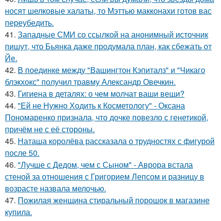
носят шелковые халаты, то Мэттью макконахи готов вас
переубедить.
41.
Западные СМИ со ссылкой на анонимный источник
пишут, что Бьянка даже продумала план, как сбежать от
Йе.
42.
В поединке между "Вашингтон Кэпиталз" и "Чикаго
блэкхокс" получил травму Александр Овечкин.
43.
Гигиена в деталях: о чем молчат ваши вещи?
44.
"Ей не Нужно Ходить к Косметологу" - Оксана
Пономаренко признала, что дочке повезло с генетикой,
причём не с её стороны.
45.
Наташа королёва рассказала о трудностях с фигурой
после 50.
46.
"Лучше с Дедом, чем с Сыном" - Аврора встала
стеной за отношения с Григорием Лепсом и разницу в
возрасте назвала мелочью.
47.
Пожилая женщина стиральный порошок в магазине
купила.