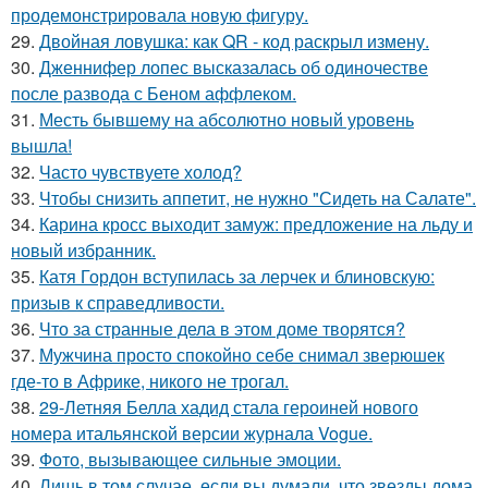
продемонстрировала новую фигуру.
29.
Двойная ловушка: как QR - код раскрыл измену.
30.
Дженнифер лопес высказалась об одиночестве
после развода с Беном аффлеком.
31.
Месть бывшему на абсолютно новый уровень
вышла!
32.
Часто чувствуете холод?
33.
Чтобы снизить аппетит, не нужно "Сидеть на Салате".
34.
Карина кросс выходит замуж: предложение на льду и
новый избранник.
35.
Катя Гордон вступилась за лерчек и блиновскую:
призыв к справедливости.
36.
Что за странные дела в этом доме творятся?
37.
Мужчина просто спокойно себе снимал зверюшек
где-то в Африке, никого не трогал.
38.
29-Летняя Белла хадид стала героиней нового
номера итальянской версии журнала Vogue.
39.
Фото, вызывающее сильные эмоции.
40.
Лишь в том случае, если вы думали, что звезды дома