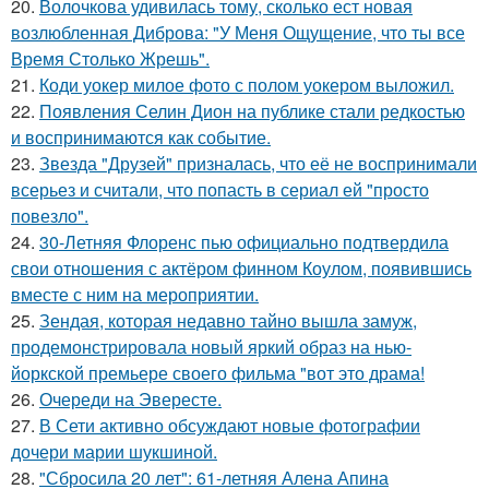
20.
Волочкова удивилась тому, сколько ест новая
возлюбленная Диброва: "У Меня Ощущение, что ты все
Время Столько Жрешь".
21.
Коди уокер милое фото с полом уокером выложил.
22.
Появления Селин Дион на публике стали редкостью
и воспринимаются как событие.
23.
Звезда "Друзей" призналась, что её не воспринимали
всерьез и считали, что попасть в сериал ей "просто
повезло".
24.
30-Летняя Флоренс пью официально подтвердила
свои отношения с актёром финном Коулом, появившись
вместе с ним на мероприятии.
25.
Зендая, которая недавно тайно вышла замуж,
продемонстрировала новый яркий образ на нью-
йоркской премьере своего фильма "вот это драма!
26.
Очереди на Эвересте.
27.
В Сети активно обсуждают новые фотографии
дочери марии шукшиной.
28.
"Сбросила 20 лет": 61-летняя Алена Апина