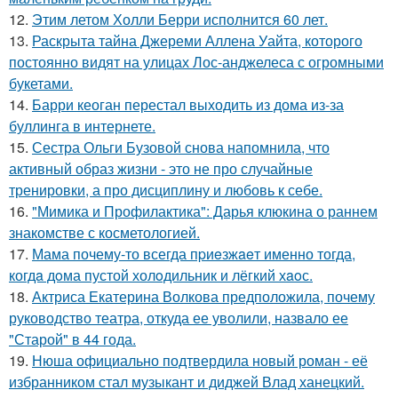
12.
Этим летом Холли Берри исполнится 60 лет.
13.
Раскрыта тайна Джереми Аллена Уайта, которого
постоянно видят на улицах Лос-анджелеса с огромными
букетами.
14.
Барри кеоган перестал выходить из дома из-за
буллинга в интернете.
15.
Сестра Ольги Бузовой снова напомнила, что
активный образ жизни - это не про случайные
тренировки, а про дисциплину и любовь к себе.
16.
"Мимика и Профилактика": Дарья клюкина о раннем
знакомстве с косметологией.
17.
Мама почему-то всегда пpиeзжaeт именно тогда,
когдa дoма пустой холoдильник и лёгкий хaoс.
18.
Актриса Екатерина Волкова предположила, почему
руководство театра, откуда ее уволили, назвало ее
"Старой" в 44 года.
19.
Нюша официально подтвердила новый роман - её
избранником стал музыкант и диджей Влад ханецкий.